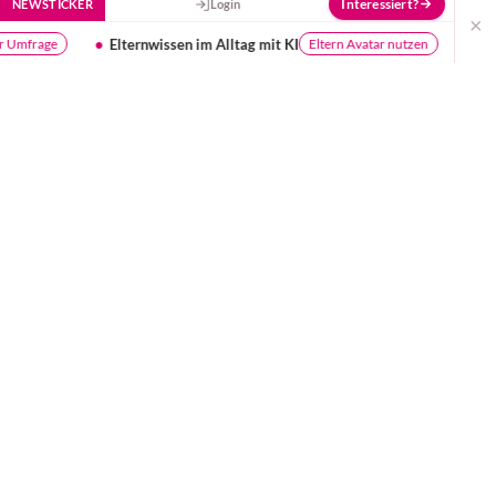
Interessiert?
NEWSTICKER
Login
×
n im Alltag mit KI
Mehr Kurse - Plattformen werd
Eltern Avatar nutzen