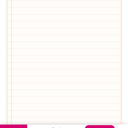
Egal, welche Frage du hast rund ums
Elternwerden und Elternsein, Kurse, Tipps
und Empfehlungen von Experten.
Hier bekommst du Antworten!
Hilf uns, den Avatar mit deinen Fragen zu
füttern und ihn mit jeder Bewertung ein
Stück besser zu machen!