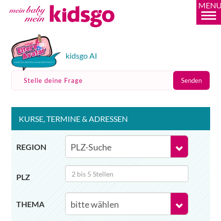
MEN
kidsgo AI
Stelle deine Frage
Senden
KURSE
, TERMINE
& ADRESSEN
REGION
PLZ
THEMA