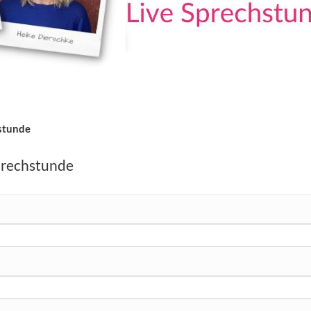
stunde
prechstunde