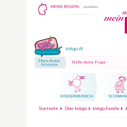
MEINE REGION:
auswählen
kidsgo AI
Eltern Avatar
Stelle deine Frage
TESTVERSION
KINDER­WUNSCH
SCHWAN
Mutterschutz, Elternzeit, Elterngeld
Hebammenpraxe
Beglei
Hebammenpraxe
Begleitung Sc
Babyku
Startseite
Über kidsgo
kidsgo Familie