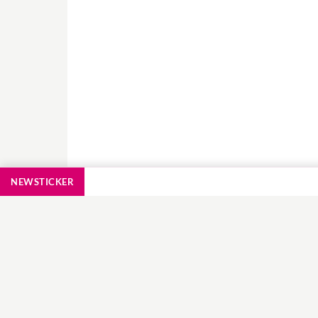
NEWSTICKER
RECHNER, TESTS
, AKTIONEN
KINDERWUNSCH
Hebammensuche
Tipps Schwanger we