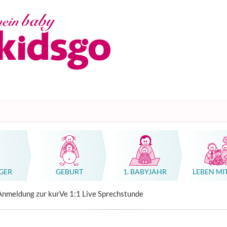
GER
GEBURT
1. BABYJAHR
LEBEN MI
n, Geburtshäuser, Kliniken
tung Schwangerschaft, Geburt oder Familie
n, Geburtshäuser, Kliniken
hwangerschaft & Geburt
rse (Massage, Gebärden, Babykurskonzepte)
Ratgeber Übelkeit Schwangerschaft
Hebammenkunst als Weltkulturerbe
Anmeldung zur kurVe 1:1 Live Sprechstunde