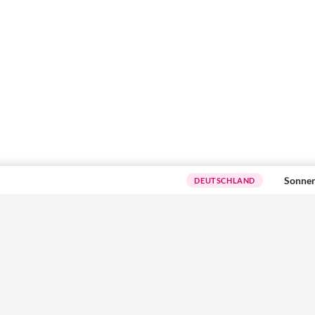
Sonnenschutz
DEUTSCHLAND
SCHWANGERSCHAFT
GEBURT
BAB
rden
Entwicklung
Geburtsvorbereitung
R