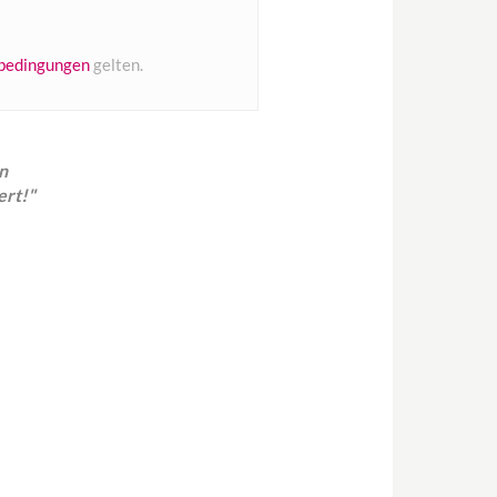
bedingungen
gelten.
n
ert!
"