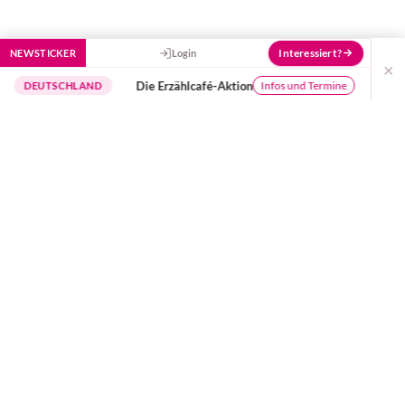
Interessiert?
NEWSTICKER
Login
×
Die Erzählcafé-Aktion
Buchungssy
Infos und Termine
UTSCHLAND