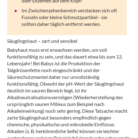
oder Ekzemen auf dem Kopf!
Im Zwischenzehenbereich verstecken sich oft
Fusseln oder kleine Schmutzpartikel - sie
sollten daher täglich entfernt werden.
Säuglingshaut – zart und sensibel
Babyhaut muss erst erwachsen werden, um voll
funktionsfähig zu sein, und das dauert etwa bis zum 12.
Lebensjahr! Bei Babys ist die Produktion der
Talgdrüsenfette noch eingeschränkt und der
Säureschutzmantel daher nur unvollständig
funktionsfähig. Obwohl der pH-Wert der Säuglingshaut
deutlich im sauren Bereich liegt, ist ihr
Alkalineutralisationsvermögen (Wiederherstellung des
ursprünglich sauren Milieus zum Beispiel nach
Alkalieinwirkung) noch sehr gering. Diese Tatsache macht
zarte Säuglingshaut besonders empfindlich gegen
chemische, physikalische und mikrobielle Einflüsse:
Alkalien (z. B. herkömmliche Seife) können sie leichter
austrocknen und zum Beispiel drückende oder scheuernde