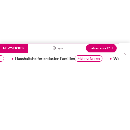
Interessiert?
NEWSTICKER
Login
×
 entlasten Familien
Webinar Beikost
Mehr erfahren
kostenlos teilneh