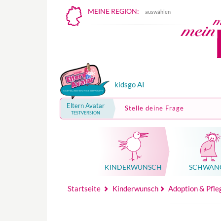
MEINE REGION:
auswählen
kidsgo AI
Eltern Avatar
Stelle deine Frage
TESTVERSION
KINDER­WUNSCH
SCHWAN
Mutterschutz, Elternzeit, Elterngeld
Hebammenpraxe
Beglei
Hebammenpraxe
Begleitung Sc
Babyku
Startseite
Kinderwunsch
Adoption & Pfle