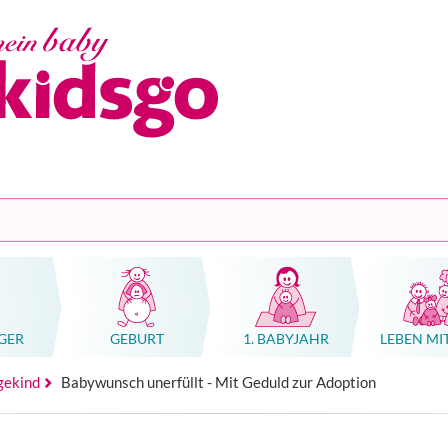
GER
GEBURT
1. BABYJAHR
LEBEN MI
n, Geburtshäuser, Kliniken
tung Schwangerschaft, Geburt oder Familie
n, Geburtshäuser, Kliniken
hwangerschaft & Geburt
rse (Massage, Gebärden, Babykurskonzepte)
Ratgeber Übelkeit Schwangerschaft
Hebammenkunst als Weltkulturerbe
gekind
Babywunsch unerfüllt - Mit Geduld zur Adoption