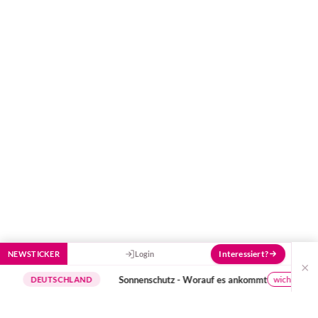
Hier bekommst du Antworten!
Hilf uns, den Avatar mit deinen Fragen zu
füttern und ihn mit jeder Bewertung ein
Stück besser zu machen!
Interessiert?
NEWSTICKER
Login
×
Sonnenschutz - Worauf es ankommt
wichtige Hinweise
DEUTSCHLAND