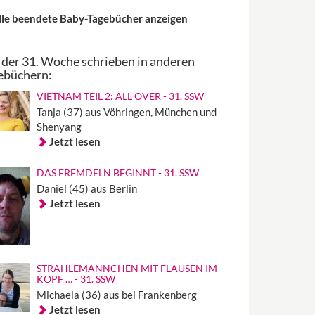
lle beendete Baby-Tagebücher anzeigen
 der 31. Woche schrieben in anderen
ebüchern:
VIETNAM TEIL 2: ALL OVER - 31. SSW
Tanja (37) aus Vöhringen, München und
Shenyang
Jetzt lesen
DAS FREMDELN BEGINNT - 31. SSW
Daniel (45) aus Berlin
Jetzt lesen
STRAHLEMÄNNCHEN MIT FLAUSEN IM
KOPF … - 31. SSW
Michaela (36) aus bei Frankenberg
Jetzt lesen