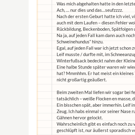
Was mich abgehalten hatte in den let
Ach, … nur dies und das…seufzzzz.
Nach der ersten Geburt hatte ich viel, 
auch mit dem Laufen – diesen Fehler woll
Rückbildung, Beckenboden, Spätfolgen u
Na ja, auf jeden Fall kam dann auch noch
Schweinehundus“ hinzu.
Egal, auf jeden Fall war ich jetzt schon
Leif musste / durfte mit, im Schneeanz
Winterfußsack bedeckt nahm der Kleine 
Eine halbe Stunde später waren wir wied
hat? Mmmhhm. Er hat meist ein kleines
nicht großartig geäußert.
Beim zweiten Mal liefen wir sogar bei 
tatsächlich – weiße Flocken en masse, d
Ein bisschen spät, aber immerhin. Leif in
Zeug. Ich habs einmal vor seiner Nase r
Gähnen hervor gelockt.
Wahrscheinlich gibt es einfach noch zu v
geschlüpft ist, nur äußerst sporadisc