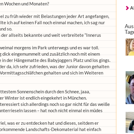
zten Wochen und Monaten?
A
viel zu früh wieder mit Belastungen jeder Art angefangen,
te ich auf keinen Fall noch einmal machen, ich sag nur
Aus
nd so.
Tag
 der allseits bekannte und weit verbreitete “Innerus
 zweimal morgens im Park unterwegs und es war toll.
ug dick eingemummelt und zusätzlich noch mit einem
in der Hängematte des Babyjoggers Platz und los gings.
er da, ich sehr zufrieden, was der Junior davon gehalten
 Vormittagsschläfchen gehalten und sich im Weiteren
fettestem Sonnenschein durch den Schnee, jaaa,
er Winter ist endlich eingekehrt in München.
teressiert sich allerdings noch so gar nicht für das weiße
unterrieseln lassen – hat noch nicht einmal ein müdes
iel, was er zu entdecken hat und dieses, seitdem er
h vorkommende Landschafts-Dekomaterial hat einfach