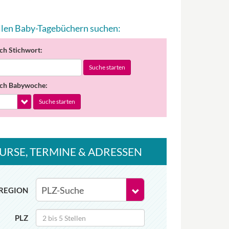
allen Baby-Tagebüchern suchen:
ch Stichwort:
Suche starten
ch Babywoche:
Suche starten
URSE
, TERMINE
& ADRESSEN
REGION
PLZ