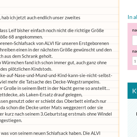
In 
, hab ich jetzt auch endlich unser zweites
na
 dass Leif bisher einfach noch nicht die richtige Größe
rgröße 68 angekommen.
borenen-Schlafsack von ALVI für unseren Erstgeborenen
schreiben einen in der nächsten Größe gewünscht und den
na
ich aus dem Schrank geholt.
so Würmchen fand ich schon immer gut, auch ganz ohne
s plötzlichen Kindstods.
ecke-auf-Nase-und-Mund-und-Kind-kann-sie-nicht-selbst-
viel mehr die Tatsache des Decke-Wegstrampelns.
 Große in seinem Bett in der Nacht gerne so anstellt…
K
ettdecke, als Laken-Ersatz drauf gelegen,
sen genutzt oder er schiebt das Oberbett einfach nur
h da schon die Decke unter Mats weggezerrt oder sie
s er kurz nach seinem 3.Geburtstag erstmals ohne Windel
mgestiegen.
er was von seinem neuen Schlafsack haben. Die ALVI