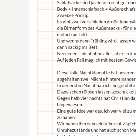
Schlafsäcke sind ja einfach echt gut dur
Body + Innenschlafsack + Außenschlafsa
Zwiebel-Prinzip.
Es gibt zwei verschieden große Innensä
die Birnenform des Außensacks - für di
einfach perfekt.
Und wenns dann Frühling wird, lassen w
dann nackig ins Bett.
Neeeeeee – nicht ohne alles, aber so ähnl
Auf jeden Fall mag ich mit bestem Gewi
Diese tolle Nachtklamotte hat unseren l
abgehalten zwei Nächte hintereinander 
In der ersten Nacht hab ich ihn gefühlte
Dazwischen rülpsen lassen, geschuckelt,
Gegen halb vier nachts hat Christian da
hingewiesen.
Eine gute Idee war das, ich war viel z
zu haben.
Wir haben ihm dann ein Viburcol-Zäpfch
Unruhezustände und hat auch schon Mat