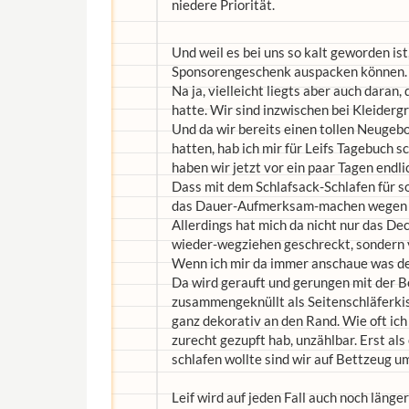
niedere Priorität.
Und weil es bei uns so kalt geworden ist
Sponsorengeschenk auspacken können.
Na ja, vielleicht liegts aber auch daran,
hatte. Wir sind inzwischen bei Kleide
Und da wir bereits einen tollen Neuge
hatten, hab ich mir für Leifs Tagebuch 
haben wir jetzt vor ein paar Tagen endl
Dass mit dem Schlafsack-Schlafen für 
das Dauer-Aufmerksam-machen wegen de
Allerdings hat mich da nicht nur das D
wieder-wegziehen geschreckt, sondern 
Wenn ich mir da immer anschaue was der
Da wird gerauft und gerungen mit der B
zusammengeknüllt als Seitenschläferkis
ganz dekorativ an den Rand. Wie oft ic
zurecht gezupft hab, unzählbar. Erst al
schlafen wollte sind wir auf Bettzeug u
Leif wird auf jeden Fall auch noch läng