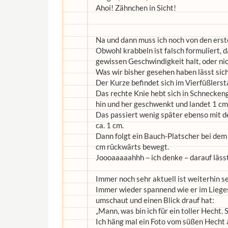
Ahoi! Zähnchen in Sicht!
Na und dann muss ich noch von den ers
Obwohl krabbeln ist falsch formuliert, d
gewissen Geschwindigkeit halt, oder ni
Was wir bisher gesehen haben lässt sic
Der Kurze befindet sich im Vierfüßlerst
Das rechte Knie hebt sich in Schnecken
hin und her geschwenkt und landet 1 cm
Das passiert wenig später ebenso mit de
ca. 1 cm.
Dann folgt ein Bauch-Platscher bei dem 
cm rückwärts bewegt.
Joooaaaaahhh – ich denke – darauf lässt
Immer noch sehr aktuell ist weiterhin s
Immer wieder spannend wie er im Lieges
umschaut und einen Blick drauf hat:
„Mann, was bin ich für ein toller Hecht. 
Ich häng mal ein Foto vom süßen Hecht a