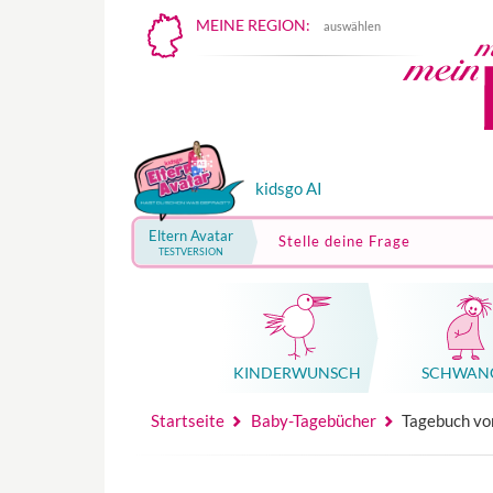
MEINE REGION:
auswählen
kidsgo AI
Eltern Avatar
Stelle deine Frage
TESTVERSION
KINDER­WUNSCH
SCHWAN
Mutterschutz, Elternzeit, Elterngeld
Hebammenpraxe
Beglei
Hebammenpraxe
Begleitung Sc
Babyku
Startseite
Baby-Tagebücher
Tagebuch vo