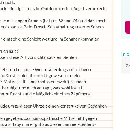
chdacht.
ck = fertig ist das im Outdoorbereich längst verankerte
cke mit langen Ärmeln (bei uns 68 und 74) und dazu noch
e entspannte Bein-Frosch-Schlafhaltung unseres Sohnes
ir einfach eine Schicht weg und im Sommer kommt er
ich halt :)
In 
ssen, diese Art von Schlafsack empfehlen.
Za
iebsten Leif diese Woche allerdings nicht davon
äußerst schlecht zurecht gewesen zu sein.
 7 Mal gestillt – innerhalb von zwei(!) Stunden.
 beruhigt und mich gefragt, was wohl los ist.
nn zu Recht auf die Möglichkeit eines Zäpfchens
u müde um zu dieser Uhrzeit einen konstruktiven Gedanken
en gegeben, das homöopathische Mittel hilft gegen
s als Baby immer gut aus dieser Jammer-Leidens-