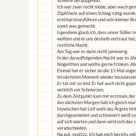
Schleife herausgeholt.
Ich war zwar recht müde, aber wach gen
Zäpfchens auf einen Schlag ruhig wurde
erstmal einzuführen und sein kleiner Br
sonst was gemacht.
Irgendwie glaub ich, dass unser Süßer i
wollten und er uns deshalb vertraut hat
restliche Nacht.
Am Tag war er dann recht jammerig.
In der darauffolgenden Nacht war es ähnl
hingelitten und wollte gerne trinken. Ab
Einmal hat er sicher an die 15 Mal ang
im nächsten Moment wieder loszulassen
Er tat mir so leid. Er hat auch nicht ge
wirklich vor Schmerzen.
Zu dem Zeitpunkt kam mir erstmals de
Am nächsten Morgen hab ich gleich mal g
Inzwischen hat Leif wohl das Ärgste hint
durchgearbeitet und schimmert weiß vor 
auf sich warten und dann wird sich da
verabschieden.
Na gut, seufzzz, ich hab mich bereits m