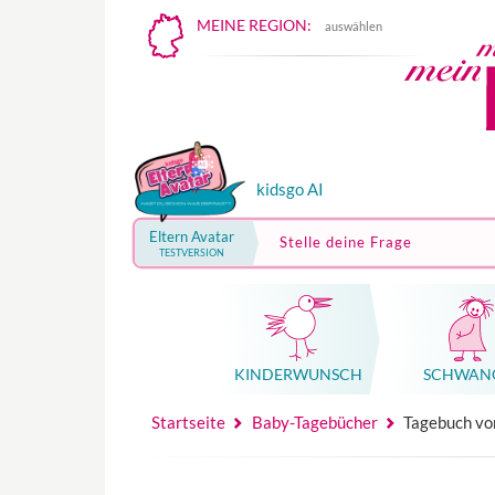
MEINE REGION:
auswählen
kidsgo AI
Eltern Avatar
Stelle deine Frage
TESTVERSION
KINDER­WUNSCH
SCHWAN
Mutterschutz, Elternzeit, Elterngeld
Hebammenpraxe
Beglei
Hebammenpraxe
Begleitung Sc
Babyku
Startseite
Baby-Tagebücher
Tagebuch vo