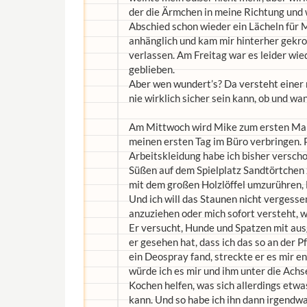
der die Ärmchen in meine Richtung und 
Abschied schon wieder ein Lächeln für M
anhänglich und kam mir hinterher gekro
verlassen. Am Freitag war es leider wie
geblieben.
Aber wen wundert’s? Da versteht einer
nie wirklich sicher sein kann, ob und
Am Mittwoch wird Mike zum ersten Mal
meinen ersten Tag im Büro verbringen.
Arbeitskleidung habe ich bisher verscho
Süßen auf dem Spielplatz Sandtörtchen
mit dem großen Holzlöffel umzurühren, 
Und ich will das Staunen nicht vergessen
anzuziehen oder mich sofort versteht, w
Er versucht, Hunde und Spatzen mit aus
er gesehen hat, dass ich das so an der 
ein Deospray fand, streckte er es mir ent
würde ich es mir und ihm unter die Ach
Kochen helfen, was sich allerdings etwas
kann. Und so habe ich ihn dann irgendw