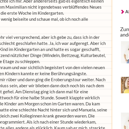
hte ich mir. Aber andererseits gab es eigentlich keinen
dem Maximilian nicht irgendetwas verblüffendes Neues
A
 die erste Woche im Kindergarten.
n wenig beiseite und schaue mal, ob ich noch alle
Zum
and
hr viel versprechend, aber ich gebe zu, dass ich in der
hlecht geschlafen hatte. Ja, ich war aufgeregt. Aber ich
Kind im Kindergarten an und hatte es sogar geschafft,
zend nützlicher Dinge (Windeln, Bettzeug, Kulturbeutel,
te Etage zu schleppen.
raum und war sichtlich begeistert von den vielen neuen
en Kindern kannte er keine Berührungsängste.
 mir rüber und dann ging die Eroberungstour weiter. Nach
hluss sein, aber wir blieben dann doch noch bis nach dem
t gefiel. Am Dienstag ging ich dann mal für eine
woch für eine halbe Stunde. Soweit klappte wirklich
 alle Kinder am Morgen schon im Garten waren. Da kam
atte eine schlechte Nacht hinter sich und Manuela, seine
 gleich zwei Kolleginnen krank geworden waren. Die
rogrammiert. Als ich nach einer Stunde wiederkam,
te alles andere als glücklich. Kaum sah er mich, streckte