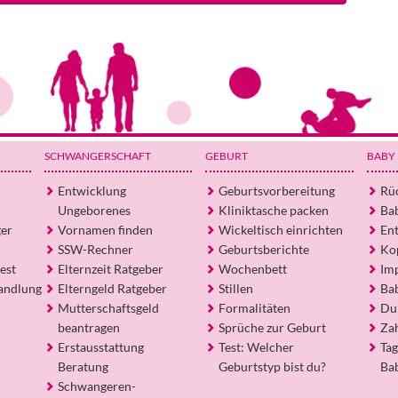
SCHWANGERSCHAFT
GEBURT
BABY
Entwicklung
Geburtsvorbereitung
Rü
Ungeborenes
Kliniktasche packen
Ba
ger
Vornamen finden
Wickeltisch einrichten
En
SSW-Rechner
Geburtsberichte
Ko
est
Elternzeit Ratgeber
Wochenbett
Im
andlung
Elterngeld Ratgeber
Stillen
Ba
Mutterschaftsgeld
Formalitäten
Du
beantragen
Sprüche zur Geburt
Za
Erstausstattung
Test: Welcher
Tag
Beratung
Geburtstyp bist du?
Ba
Schwangeren-