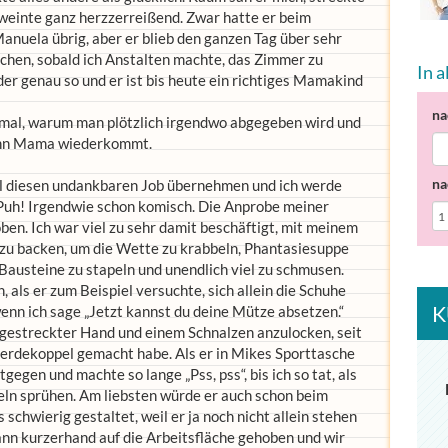
weinte ganz herzzerreißend. Zwar hatte er beim
anuela übrig, aber er blieb den ganzen Tag über sehr
chen, sobald ich Anstalten machte, das Zimmer zu
In 
der genau so und er ist bis heute ein richtiges Mamakind
na
 mal, warum man plötzlich irgendwo abgegeben wird und
 wann Mama wiederkommt.
na
 diesen undankbaren Job übernehmen und ich werde
 Puh! Irgendwie schon komisch. Die Anprobe meiner
ben. Ich war viel zu sehr damit beschäftigt, mit meinem
 zu backen, um die Wette zu krabbeln, Phantasiesuppe
Bausteine zu stapeln und unendlich viel zu schmusen.
, als er zum Beispiel versuchte, sich allein die Schuhe
K
enn ich sage „Jetzt kannst du deine Mütze absetzen.“
gestreckter Hand und einem Schnalzen anzulocken, seit
Pferdekoppel gemacht habe. Als er in Mikes Sporttasche
gegen und machte so lange „Pss, pss“, bis ich so tat, als
seln sprühen. Am liebsten würde er auch schon beim
 schwierig gestaltet, weil er ja noch nicht allein stehen
ann kurzerhand auf die Arbeitsfläche gehoben und wir