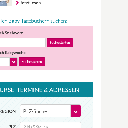
Jetzt lesen
allen Baby-Tagebüchern suchen:
ch Stichwort:
Suche starten
ch Babywoche:
Suche starten
URSE
, TERMINE
& ADRESSEN
REGION
PLZ