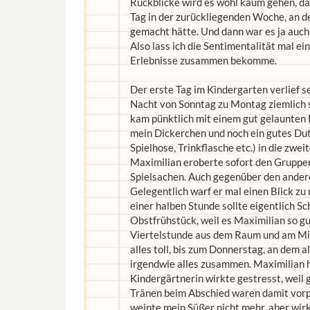
Rückblicke wird es wohl kaum gehen, dac
Tag in der zurückliegenden Woche, an 
gemacht hätte. Und dann war es ja auch
Also lass ich die Sentimentalität mal ei
Erlebnisse zusammen bekomme.
Der erste Tag im Kindergarten verlief se
Nacht von Sonntag zu Montag ziemlich sc
kam pünktlich mit einem gut gelaunten 
mein Dickerchen und noch ein gutes Dut
Spielhose, Trinkflasche etc.) in die zwei
Maximilian eroberte sofort den Gruppen
Spielsachen. Auch gegenüber den ander
Gelegentlich warf er mal einen Blick zu
einer halben Stunde sollte eigentlich Sc
Obstfrühstück, weil es Maximilian so gu
Viertelstunde aus dem Raum und am Mitt
alles toll, bis zum Donnerstag, an dem
irgendwie alles zusammen. Maximilian h
Kindergärtnerin wirkte gestresst, weil
Tränen beim Abschied waren damit vorp
weinte mein Süßer nicht mehr, aber wirk