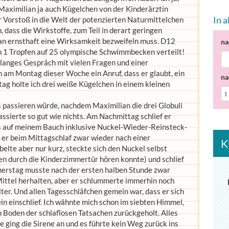
Maximilian ja auch Kügelchen von der Kinderärztin
In 
 Vorstoß in die Welt der potenzierten Naturmittelchen
, dass die Wirkstoffe, zum Teil in derart geringen
n ernsthaft eine Wirksamkeit bezweifeln muss. D12
na
ch 1 Tropfen auf 25 olympische Schwimmbecken verteilt!
n langes Gespräch mit vielen Fragen und einer
n am Montag dieser Woche ein Anruf, dass er glaubt, ein
na
ag holte ich drei weiße Kügelchen in einem kleinen
s passieren würde, nachdem Maximilian die drei Globuli
sierte so gut wie nichts. Am Nachmittag schlief er
ngs auf meinem Bauch inklusive Nuckel-Wieder-Reinsteck-
r beim Mittagschlaf zwar wieder nach einer
K
elte aber nur kurz, steckte sich den Nuckel selbst
en durch die Kinderzimmertür hören konnte) und schlief
nerstag musste nach der ersten halben Stunde zwar
ittel herhalten, aber er schlummerte immerhin noch
ter. Und allen Tagesschläfchen gemein war, dass er sich
ein einschlief. Ich wähnte mich schon im siebten Himmel,
n Boden der schlaflosen Tatsachen zurückgeholt. Alles
 ging die Sirene an und es führte kein Weg zurück ins