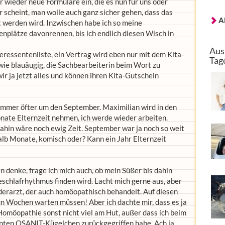
 wieder neue Formulare ein, die es nun für uns oder
r scheint, man wolle auch ganz sicher gehen, dass das
A
t werden wird. Inzwischen habe ich so meine
nplätze davonrennen, bis ich endlich diesen Wisch in
Aus
eressentenliste, ein Vertrag wird eben nur mit dem Kita-
Tag
ie blauäugig, die Sachbearbeiterin beim Wort zu
ir ja jetzt alles und können ihren Kita-Gutschein
mmer öfter um den September. Maximilian wird in den
ate Elternzeit nehmen, ich werde wieder arbeiten.
dahin wäre noch ewig Zeit. September war ja noch so weit
alb Monate, komisch oder? Kann ein Jahr Elternzeit
 denke, frage ich mich auch, ob mein Süßer bis dahin
schlafrhythmus finden wird. Lacht mich gerne aus, aber
erarzt, der auch homöopathisch behandelt. Auf diesen
n Wochen warten müssen! Aber ich dachte mir, dass es ja
 Homöopathie sonst nicht viel am Hut, außer dass ich beim
nnten OSANIT-Kügelchen zurückgegriffen habe. Ach ja,