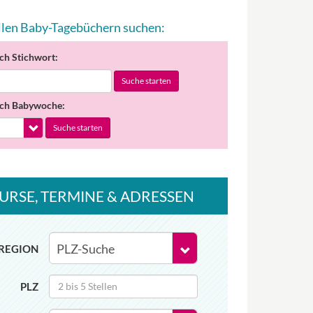
allen Baby-Tagebüchern suchen:
ch Stichwort:
Suche starten
ch Babywoche:
Suche starten
URSE
, TERMINE
& ADRESSEN
REGION
PLZ