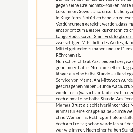
gegen seine Dreimonats-Koliken hatte 
bekommen. Soweit also unser bisheriger
in Kugelform. Natürlich habe ich gelesen
Verdünnungen gereicht werden, dass ma
entspricht zum Beispiel durchschnittli
Lange Rede, kurzer Sinn: Erst folgte ei
zweiseitigen Mitschrift des Arztes, dan
Mittel gefunden zu haben und am Dienst
Röhrchen ab.
Nun sollte ich laut Arzt beobachten, wa
genommen hatte. Noch am selben Tag pas
länger als eine halbe Stunde – allerdi
Service von Mama. Am Mittwoch wurde e
geschlagenen halben Stunde wach, brubb
wieder rein (was ich am lauten Schmatz
noch einmal eine halbe Stunde. Am Don
Mamas Brust als schlafverlängerndes M
einmal für eine knappe halbe Stunde wei
ohne Weinen ins Bett legen ließ und all
doch am Freitag schon wurde ich auf de
war wie immer. Nach einer halben Stunde