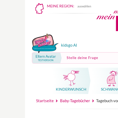
MEINE REGION:
auswählen
kidsgo AI
Eltern Avatar
Stelle deine Frage
TESTVERSION
KINDER­WUNSCH
SCHWAN
Mutterschutz, Elternzeit, Elterngeld
Hebammenpraxe
Beglei
Hebammenpraxe
Begleitung Sc
Babyku
Startseite
Baby-Tagebücher
Tagebuch vo