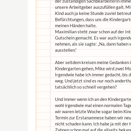
der zuständigen Sachbearbeiterin immer
unsere Arbeitgeber auszufüllen galt. Mi
Kind auch ja keine Stunde zuviel betreu
Befürchtungen, dass uns die Kindergarte
meinen Händen halte.
Maximilian steht zwar schon auf der Int
Gutschein gemacht. Es war auch irgendw
nehmen, als sie sagte: „Na, dann haben w
ausstellen.“
Aber seitdem kreisen meine Gedanken i
Kindergarten gehen, Mike wird zwei Mon
Irgendwie habe ich immer gedacht, bis 
weg. Und jetzt sind es nur noch anderth
tatsächlich so schnell vergehen?
Und immer wenn ich an den Kindergarten
wohl irgendwie mal einen normalen Tage
wir waren letzte Woche sogar beim Kind
Termin zur Erstanamnese haben wir neu
nicht schaden kann. Ich habe ja mit der
Zahnen schon mal auf die allseits beka