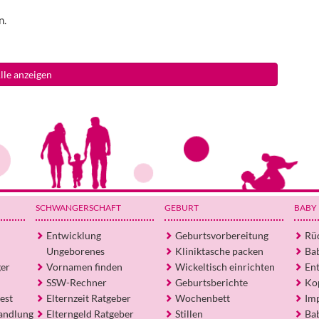
n.
lle anzeigen
SCHWANGERSCHAFT
GEBURT
BABY
Entwicklung
Geburtsvorbereitung
Rü
Ungeborenes
Kliniktasche packen
Ba
ger
Vornamen finden
Wickeltisch einrichten
En
SSW-Rechner
Geburtsberichte
Ko
est
Elternzeit Ratgeber
Wochenbett
Im
andlung
Elterngeld Ratgeber
Stillen
Ba