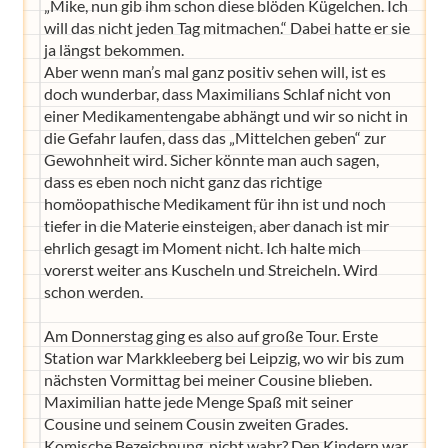
„Mike, nun gib ihm schon diese blöden Kügelchen. Ich
will das nicht jeden Tag mitmachen.“ Dabei hatte er sie
ja längst bekommen.
Aber wenn man’s mal ganz positiv sehen will, ist es
doch wunderbar, dass Maximilians Schlaf nicht von
einer Medikamentengabe abhängt und wir so nicht in
die Gefahr laufen, dass das „Mittelchen geben“ zur
Gewohnheit wird. Sicher könnte man auch sagen,
dass es eben noch nicht ganz das richtige
homöopathische Medikament für ihn ist und noch
tiefer in die Materie einsteigen, aber danach ist mir
ehrlich gesagt im Moment nicht. Ich halte mich
vorerst weiter ans Kuscheln und Streicheln. Wird
schon werden.
Am Donnerstag ging es also auf große Tour. Erste
Station war Markkleeberg bei Leipzig, wo wir bis zum
nächsten Vormittag bei meiner Cousine blieben.
Maximilian hatte jede Menge Spaß mit seiner
Cousine und seinem Cousin zweiten Grades.
Komische Bezeichnung, nicht wahr? Den Kindern war