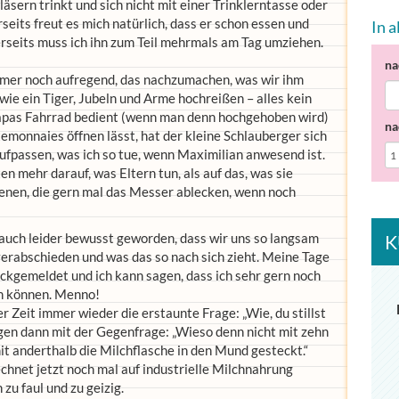
äsern trinkt und sich nicht mit einer Trinklerntasse oder
seits freut es mich natürlich, dass er schon essen und
In 
rerseits muss ich ihn zum Teil mehrmals am Tag umziehen.
na
mmer noch aufregend, das nachzumachen, was wir ihm
ie ein Tiger, Jubeln und Arme hochreißen – alles kein
Papas Fahrrad bedient (wenn man denn hochgehoben wird)
na
emonnaies öffnen lässt, hat der kleine Schlauberger sich
ufpassen, was ich so tue, wenn Maximilian anwesend ist.
n mehr darauf, was Eltern tun, als auf das, was sie
denen, die gern mal das Messer ablecken, wenn noch
auch leider bewusst geworden, dass wir uns so langsam
K
verabschieden und was das so nach sich zieht. Meine Tage
ckgemeldet und ich kann sagen, dass ich sehr gern noch
n können. Menno!
er Zeit immer wieder die erstaunte Frage: „Wie, du stillst
gen dann mit der Gegenfrage: „Wieso denn nicht mit zehn
 anderthalb die Milchflasche in den Mund gesteckt.“
chnet jetzt noch mal auf industrielle Milchnahrung
 zu faul und zu geizig.