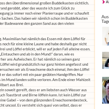
A
noss den überdimensional großen Buddelkasten sichtlich.
rand gerobbt, aber das wusste ich zum Glück zu
wegung ja immer noch einer Planierraupe und er schaufelt
Aus
e Sachen. Das haben wir nämlich schon im Buddelkasten
Tag
 der Badewanne den ganzen Sand aus den vielen
 Maximilian hat nämlich das Essen mit dem Löffel für
s noch für eine kleine Laune und habe deshalb gar nicht
ei und Löffel erblickt, will er auf jeden Fall alleine essen.
 „Eintauchen und ab in den Mund!“ daran, wie es
rher ans Aufwischen. Er hat nämlich so seinen ganz
 Löffel wird grundsätzlich nur ganz hinten angefasst und
Versuchen wir als Erwachsene doch einmal, ihm den Löffel
t er das sofort mit ein paar geübten Handgriffen. Nur
as im Mund landen sollte verloren. Am Ende einer Mahlzeit
llbart aus Brei.
feln soweit gereift, dass er am liebsten auch Wasser aus
ch Toastbrot und Birne löffeln kann. Ist kein Löffel zur
 eine Gabel – von dem glänzenden Erwachsenenbesteck,
cht uncool. Es versteht sich quasi von selbst, dass er