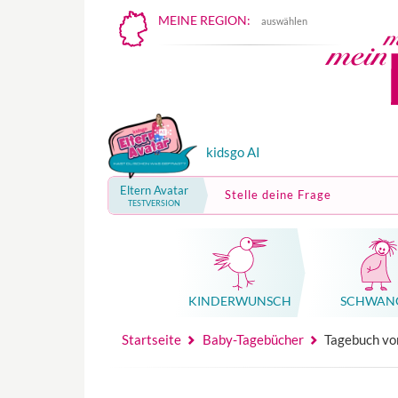
MEINE REGION:
auswählen
kidsgo AI
Eltern Avatar
Stelle deine Frage
TESTVERSION
KINDER­WUNSCH
SCHWAN
Mutterschutz, Elternzeit, Elterngeld
Hebammenpraxe
Beglei
Hebammenpraxe
Begleitung Sc
Babyku
Startseite
Baby-Tagebücher
Tagebuch vo