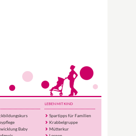
Wir haben Deutschlands ersten
Eltern-Avatar für dich geschaffen!
Egal, welche Frage du hast rund ums
LEBEN MIT KIND
Elternwerden und Elternsein, Kurse, Tipps
und Empfehlungen von Experten.
ckbildungskurs
Spartipps für Familien
bypflege
Krabbelgruppe
Hier bekommst du Antworten!
twicklung Baby
Mütterkur
Hilf uns, den Avatar mit deinen Fragen zu
pfgneis
Lernen