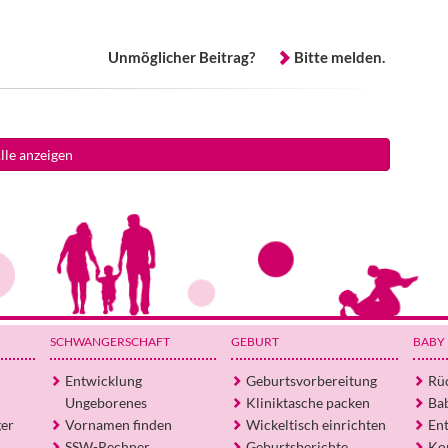
Unmöglicher Beitrag?
Bitte melden.
lle anzeigen
SCHWANGERSCHAFT
GEBURT
BABY
Entwicklung
Geburtsvorbereitung
Rü
Ungeborenes
Kliniktasche packen
Ba
ger
Vornamen finden
Wickeltisch einrichten
En
SSW-Rechner
Geburtsberichte
Ko