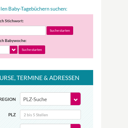
allen Baby-Tagebüchern suchen:
ch Stichwort:
Suche starten
ch Babywoche:
Suche starten
URSE
, TERMINE
& ADRESSEN
REGION
PLZ