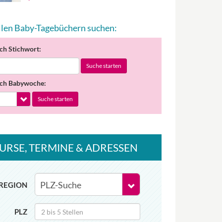
allen Baby-Tagebüchern suchen:
ch Stichwort:
Suche starten
ch Babywoche:
Suche starten
URSE
, TERMINE
& ADRESSEN
REGION
PLZ