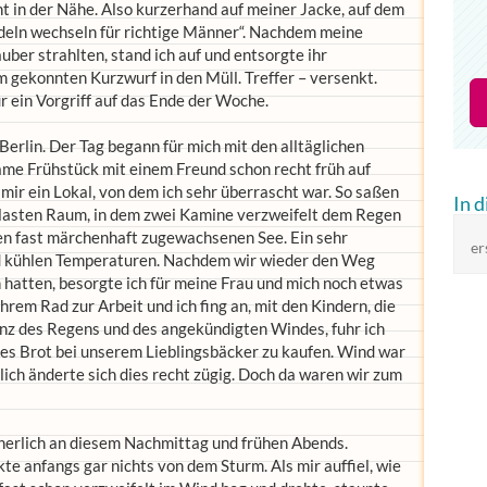
 in der Nähe. Also kurzerhand auf meiner Jacke, auf dem
deln wechseln für richtige Männer“. Nachdem meine
ber strahlten, stand ich auf und entsorgte ihr
 gekonnten Kurzwurf in den Müll. Treffer – versenkt.
r ein Vorgriff auf das Ende der Woche.
Berlin. Der Tag begann für mich mit den alltäglichen
me Frühstück mit einem Freund schon recht früh auf
mir ein Lokal, von dem ich sehr überrascht war. So saßen
In 
erglasten Raum, in dem zwei Kamine verzweifelt dem Regen
nen fast märchenhaft zugewachsenen See. Ein sehr
er
nd kühlen Temperaturen. Nachdem wir wieder den Weg
hatten, besorgte ich für meine Frau und mich noch etwas
rem Rad zur Arbeit und ich fing an, mit den Kindern, die
anz des Regens und des angekündigten Windes, fuhr ich
res Brot bei unserem Lieblingsbäcker zu kaufen. Wind war
ich änderte sich dies recht zügig. Doch da waren wir zum
nerlich an diesem Nachmittag und frühen Abends.
te anfangs gar nichts von dem Sturm. Als mir auffiel, wie