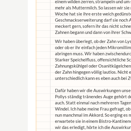
einem wilden zerren, strampeln und um 
mehr als Muttermilch. So lassen wir si
Woche hat sie ihre erste weich gedünst
Geschmackserweiterung darf sie noch Ap
meckert gern, sofern ihr das nicht schn
Zahnen begann und dann von ihrer Schwes
Wir haben überlegt, ob der Zahn von Ly
oder ob er ihr einfach jeden Mikromill
abringen muss. Wir haben zwischendurch
Starker Speichelfluss, offensichtliche
Zahnungskühlgel oder Osanitkügelchen a
der Zahn hingegen völlig lautlos. Nicht 
unterschiedlich kann es eben auch bei Zw
Dafür haben wir die Auswirkungen unser
Pollys ständig tränendes Auge gehört 
auch. Statt einmal nach mehreren Tagen
Windel. Ich habe meine Frau gefragt, ob
nun manchmal im Akkord. So erging es m
erwartete sie in einem Bistro-Kantinen
wir das erledigt, hörte ich die Auswirkun