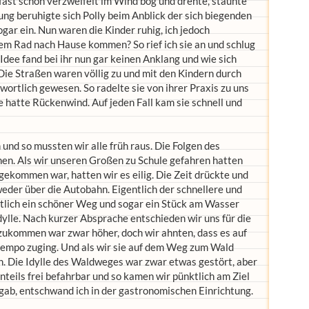
, fast schon verzweifelt im Wind bog und drehte, staunte
ung beruhigte sich Polly beim Anblick der sich biegenden
gar ein. Nun waren die Kinder ruhig, ich jedoch
dem Rad nach Hause kommen? So rief ich sie an und schlug
 Idee fand bei ihr nun gar keinen Anklang und wie sich
. Die Straßen waren völlig zu und mit den Kindern durch
ortlich gewesen. So radelte sie von ihrer Praxis zu uns
e hatte Rückenwind. Auf jeden Fall kam sie schnell und
 und so mussten wir alle früh raus. Die Folgen des
hen. Als wir unseren Großen zu Schule gefahren hatten
ngekommen war, hatten wir es eilig. Die Zeit drückte und
eder über die Autobahn. Eigentlich der schnellere und
tlich ein schöner Weg und sogar ein Stück am Wasser
dylle. Nach kurzer Absprache entschieden wir uns für die
hzukommen war zwar höher, doch wir ahnten, dass es auf
tempo zuging. Und als wir sie auf dem Weg zum Wald
en. Die Idylle des Waldweges war zwar etwas gestört, aber
teils frei befahrbar und so kamen wir pünktlich am Ziel
gab, entschwand ich in der gastronomischen Einrichtung.