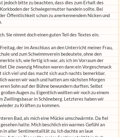
t jedoch bitte zu beachten, dass dies zum Erhalt des
n Korkboden der Schwiegermutter handeln sollte. Bei
n der Öffentlichkeit schon zu anerkennendem Nicken und
.
uch. Sie nimmt doch einen guten Teil des Textes ein.
reitag, der im Anschluss an den Unterricht meiner Frau,
 Schule und zum Schwimmverein bedeutete, ohne den
rkte ich, wie fertig ich war, als ich im Vorraum der
lief. Die zwanzig Minuten waren dann ein Vorgeschmack
ut sich viel und das macht sich auch nachts bemerkbar.
ndlich waren wir wach und hatten am nächsten Morgen
seren Sohn auf der Bühne bewundern durften. Selbst
 großen Augen zu. Eigentlich wollten wir noch zu einem
m Zwillingsbasar in Schöneberg. Letzteres haben wir
 wieder zu Kräften zu kommen.
nteren Bad, als mich eine Mücke umschwärmte. Da fiel
r gesehen hatte. Mich beschlich ein warmes Gefühl an
in aller Sentimentalität zu. Ich dachte an laue