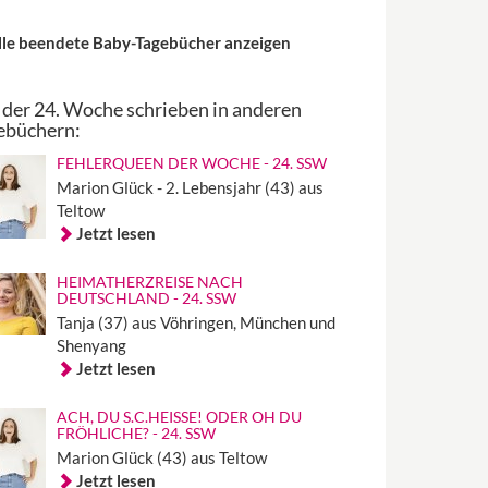
lle beendete Baby-Tagebücher anzeigen
 der 24. Woche schrieben in anderen
ebüchern:
FEHLERQUEEN DER WOCHE - 24. SSW
Marion Glück - 2. Lebensjahr (43) aus
Teltow
Jetzt lesen
HEIMATHERZREISE NACH
DEUTSCHLAND - 24. SSW
Tanja (37) aus Vöhringen, München und
Shenyang
Jetzt lesen
ACH, DU S.C.HEISSE! ODER OH DU F
RÖHLICHE? - 24. SSW
Marion Glück (43) aus Teltow
Jetzt lesen