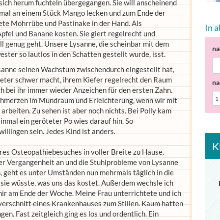
sich herum fuchteln übergegangen. Sie will anscheinend
e mal an einem Stück Mango lecken und zum Ende der
ete Mohrrübe und Pastinake in der Hand. Als
In 
fel und Banane kosten. Sie giert regelrecht und
ell genug geht. Unsere Lysanne, die scheinbar mit dem
na
ter so lautlos in den Schatten gestellt wurde, isst.
sanne seinen Wachstum zwischendurch eingestellt hat,
imeter schwer macht, ihrem Kiefer regelrecht den Raum
na
 bei ihr immer wieder Anzeichen für den ersten Zahn.
 Schmerzen im Mundraum und Erleichterung, wenn wir mit
rbeiten. Zu sehen ist aber noch nichts. Bei Polly kam
einmal ein geröteter Po wies darauf hin. So
illingen sein. Jedes Kind ist anders.
K
es Osteopathiebesuches in voller Breite zu Hause.
der Vergangenheit an und die Stuhlprobleme von Lysanne
, geht es unter Umständen nun mehrmals täglich in die
 sie wüsste, was uns das kostet. Außerdem wechsle ich
ir am Ende der Woche. Meine Frau unterrichtete und ich
verschnitt eines Krankenhauses zum Stillen. Kaum hatten
gen. Fast zeitgleich ging es los und ordentlich. Ein