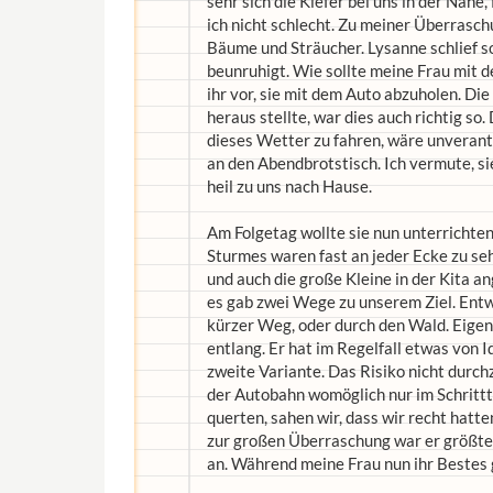
sehr sich die Kiefer bei uns in der Nähe
ich nicht schlecht. Zu meiner Überrasch
Bäume und Sträucher. Lysanne schlief so
beunruhigt. Wie sollte meine Frau mit 
ihr vor, sie mit dem Auto abzuholen. Die
heraus stellte, war dies auch richtig so
dieses Wetter zu fahren, wäre unverantw
an den Abendbrotstisch. Ich vermute, si
heil zu uns nach Hause.
Am Folgetag wollte sie nun unterrichten
Sturmes waren fast an jeder Ecke zu se
und auch die große Kleine in der Kita a
es gab zwei Wege zu unserem Ziel. Entw
kürzer Weg, oder durch den Wald. Eigen
entlang. Er hat im Regelfall etwas von I
zweite Variante. Das Risiko nicht durc
der Autobahn womöglich nur im Schritt
querten, sahen wir, dass wir recht hatt
zur großen Überraschung war er größten
an. Während meine Frau nun ihr Bestes 