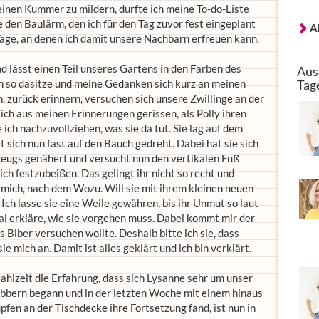
meinen Kummer zu mildern, durfte ich meine To-do-Liste
den Baulärm, den ich für den Tag zuvor fest eingeplant
A
age, an denen ich damit unsere Nachbarn erfreuen kann.
d lässt einen Teil unseres Gartens in den Farben des
Aus
h so dasitze und meine Gedanken sich kurz an meinen
Tag
, zurück erinnern, versuchen sich unsere Zwillinge an der
ch aus meinen Erinnerungen gerissen, als Polly ihren
ich nachzuvollziehen, was sie da tut. Sie lag auf dem
 sich nun fast auf den Bauch gedreht. Dabei hat sie sich
zeugs genähert und versucht nun den vertikalen Fuß
ch festzubeißen. Das gelingt ihr nicht so recht und
 mich, nach dem Wozu. Will sie mit ihrem kleinen neuen
Ich lasse sie eine Weile gewähren, bis ihr Unmut so laut
bal erkläre, wie sie vorgehen muss. Dabei kommt mir der
ls Biber versuchen wollte. Deshalb bitte ich sie, dass
ie mich an. Damit ist alles geklärt und ich bin verklärt.
lzeit die Erfahrung, dass sich Lysanne sehr um unser
bbern begann und in der letzten Woche mit einem hinaus
fen an der Tischdecke ihre Fortsetzung fand, ist nun in