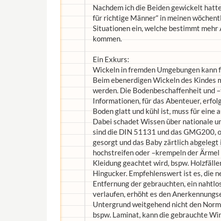
Nachdem ich die Beiden gewickelt hatte,
für richtige Männer“ in meinen wöchentl
Situationen ein, welche bestimmt mehr 
kommen.
Ein Exkurs:
Wickeln in fremden Umgebungen kann fü
Beim ebenerdigen Wickeln des Kindes m
werden. Die Bodenbeschaffenheit und –
Informationen, für das Abenteuer, erfol
Boden glatt und kühl ist, muss für eine
Dabei schadet Wissen über nationale u
sind die DIN 51131 und das GMG200, o
gesorgt und das Baby zärtlich abgelegt 
hochstreifen oder –krempeln der Ärmel k
Kleidung geachtet wird, bspw. Holzfälle
Hingucker. Empfehlenswert ist es, die 
Entfernung der gebrauchten, ein nahtlo
verlaufen, erhöht es den Anerkennungs
Untergrund weitgehend nicht den Norme
bspw. Laminat, kann die gebrauchte Wind