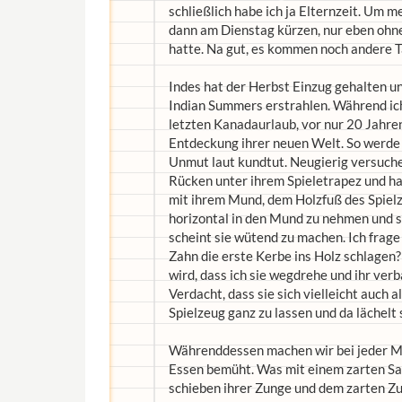
schließlich habe ich ja Elternzeit. Um 
dann am Dienstag kürzen, nur eben ohne 
hatte. Na gut, es kommen noch andere T
Indes hat der Herbst Einzug gehalten un
Indian Summers erstrahlen. Während ic
letzten Kanadaurlaub, vor nur 20 Jahren
Entdeckung ihrer neuen Welt. So werde i
Unmut laut kundtut. Neugierig versuche 
Rücken unter ihrem Spieletrapez und hat
mit ihrem Mund, dem Holzfuß des Spiel
horizontal in den Mund zu nehmen und si
scheint sie wütend zu machen. Ich frage
Zahn die erste Kerbe ins Holz schlagen? 
wird, dass ich sie wegdrehe und ihr ver
Verdacht, dass sie sich vielleicht auch a
Spielzeug ganz zu lassen und da lächelt s
Währenddessen machen wir bei jeder Mah
Essen bemüht. Was mit einem zarten Sa
schieben ihrer Zunge und dem zarten Zup