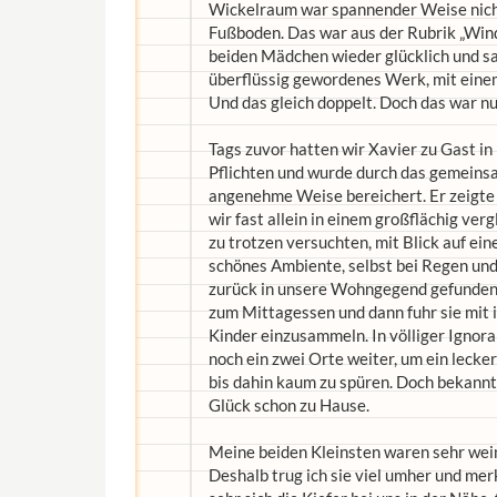
Wickelraum war spannender Weise nicht
Fußboden. Das war aus der Rubrik „Win
beiden Mädchen wieder glücklich und sau
überflüssig gewordenes Werk, mit einem
Und das gleich doppelt. Doch das war nu
Tags zuvor hatten wir Xavier zu Gast in 
Pflichten und wurde durch das gemeinsa
angenehme Weise bereichert. Er zeigte 
wir fast allein in einem großflächig v
zu trotzen versuchten, mit Blick auf ei
schönes Ambiente, selbst bei Regen u
zurück in unsere Wohngegend gefunden 
zum Mittagessen und dann fuhr sie mit ih
Kinder einzusammeln. In völliger Ignor
noch ein zwei Orte weiter, um ein lecke
bis dahin kaum zu spüren. Doch bekanntl
Glück schon zu Hause.
Meine beiden Kleinsten waren sehr wei
Deshalb trug ich sie viel umher und merk