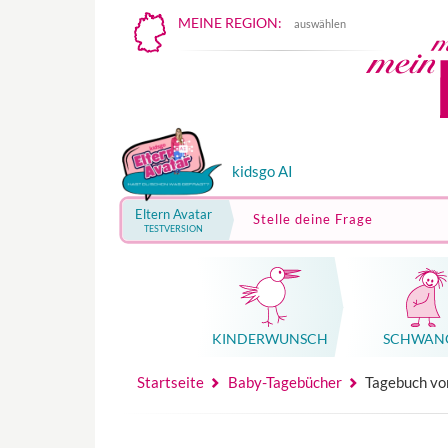
MEINE REGION:
auswählen
kidsgo AI
Eltern Avatar
Stelle deine Frage
TESTVERSION
KINDER­WUNSCH
SCHWAN
Mutterschutz, Elternzeit, Elterngeld
Hebammenpraxe
Beglei
Hebammenpraxe
Begleitung Sc
Babyku
Startseite
Baby-Tagebücher
Tagebuch vo