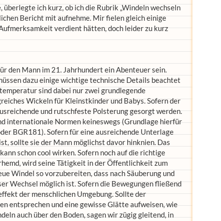
 überlegte ich kurz, ob ich die Rubrik „Windeln wechseln
ichen Bericht mit aufnehme. Mir fielen gleich einige
Aufmerksamkeit verdient hätten, doch leider zu kurz
r den Mann im 21. Jahrhundert ein Abenteuer sein.
üssen dazu einige wichtige technische Details beachtet
temperatur sind dabei nur zwei grundlegende
greiches Wickeln für Kleinstkinder und Babys. Sofern der
 ausreichende und rutschfeste Polsterung gesorgt werden.
nd internationale Normen keineswegs (Grundlage hierfür
der BGR181). Sofern für eine ausreichende Unterlage
ist, sollte sie der Mann möglichst davor hinknien. Das
ann schon cool wirken. Sofern noch auf die richtige
rhemd, wird seine Tätigkeit in der Öffentlichkeit zum
neue Windel so vorzubereiten, dass nach Säuberung und
ser Wechsel möglich ist. Sofern die Bewegungen fließend
effekt der menschlichen Umgebung. Sollte der
n entsprechen und eine gewisse Glätte aufweisen, wie
eln auch über den Boden, sagen wir zügig gleitend, in