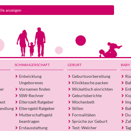
lle anzeigen
SCHWANGERSCHAFT
GEBURT
BABY
Entwicklung
Geburtsvorbereitung
Rü
Ungeborenes
Kliniktasche packen
Ba
ger
Vornamen finden
Wickeltisch einrichten
En
SSW-Rechner
Geburtsberichte
Ko
est
Elternzeit Ratgeber
Wochenbett
Im
andlung
Elterngeld Ratgeber
Stillen
Ba
Mutterschaftsgeld
Formalitäten
Du
beantragen
Sprüche zur Geburt
Za
Erstausstattung
Test: Welcher
Tag