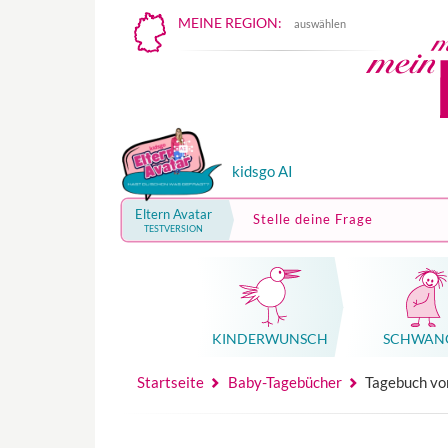
MEINE REGION:
auswählen
kidsgo AI
Eltern Avatar
Stelle deine Frage
TESTVERSION
KINDER­WUNSCH
SCHWAN
Mutterschutz, Elternzeit, Elterngeld
Hebammenpraxe
Beglei
Hebammenpraxe
Begleitung Sc
Babyku
Startseite
Baby-Tagebücher
Tagebuch vo