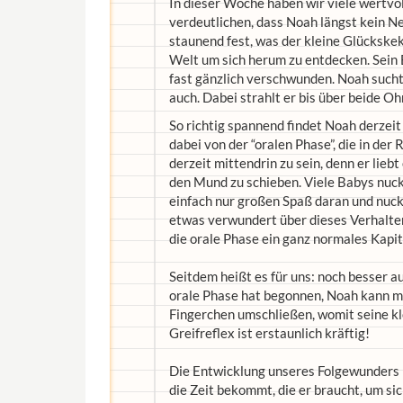
In dieser Woche haben wir viele wertv
verdeutlichen, dass Noah längst kein Ne
staunend fest, was der kleine Glückskek
Welt um sich herum zu entdecken. Sein B
fast gänzlich verschwunden. Noah sucht
auch. Dabei strahlt er bis über beide O
So richtig spannend findet Noah derzeit
dabei von der “oralen Phase”, die in der
derzeit mittendrin zu sein, denn er liebt
den Mund zu schieben. Viele Babys nucke
einfach nur großen Spaß daran und nuck
etwas verwundert über dieses Verhalten
die orale Phase ein ganz normales Kapit
Seitdem heißt es für uns: noch besser a
orale Phase hat begonnen, Noah kann mi
Fingerchen umschließen, womit seine k
Greifreflex ist erstaunlich kräftig!
Die Entwicklung unseres Folgewunders is
die Zeit bekommt, die er braucht, um si