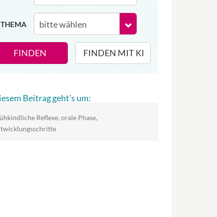
THEMA
FINDEN
FINDEN MIT KI
diesem Beitrag geht's um:
ühkindliche Reflexe, orale Phase,
twicklungsschritte