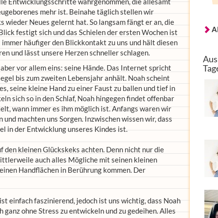
olle Entwicklungsschritte wahrgenommen, die allesamt
ugeborenes mehr ist. Beinahe täglich stellen wir
s wieder Neues gelernt hat. So langsam fängt er an, die
A
lick festigt sich und das Schielen der ersten Wochen ist
 immer häufiger den Blickkontakt zu uns und hält diesen
hren und lässt unsere Herzen schneller schlagen.
Aus
Tag
 aber vor allem eins: seine Hände. Das Internet spricht
 Regel bis zum zweiten Lebensjahr anhält. Noah scheint
 es, seine kleine Hand zu einer Faust zu ballen und tief in
ln sich so in den Schlaf, Noah hingegen findet offenbar
elt, wann immer es ihm möglich ist. Anfangs waren wir
 und machten uns Sorgen. Inzwischen wissen wir, dass
el in der Entwicklung unseres Kindes ist.
uf den kleinen Glückskeks achten. Denn nicht nur die
ttlerweile auch alles Mögliche mit seinen kleinen
leinen Handflächen in Berührung kommen. Der
t einfach faszinierend, jedoch ist uns wichtig, dass Noah
ch ganz ohne Stress zu entwickeln und zu gedeihen. Alles