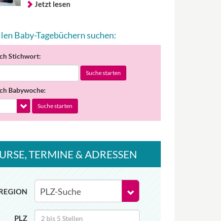
Jetzt lesen
allen Baby-Tagebüchern suchen:
ch Stichwort:
Suche starten
ch Babywoche:
Suche starten
URSE
, TERMINE
& ADRESSEN
REGION
PLZ