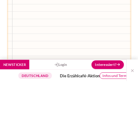
Interessiert?
NEWSTICKER
Login
×
Die Erzählcafé-Aktion
Bu
Infos und Termine
DEUTSCHLAND