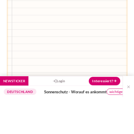
Interessiert?
NEWSTICKER
Login
×
Sonnenschutz - Worauf es ankommt
wichtige Hinweise
TSCHLAND