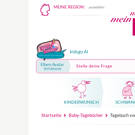
MEINE REGION:
auswählen
kidsgo AI
Eltern Avatar
Stelle deine Frage
TESTVERSION
KINDER­WUNSCH
SCHWAN
Mutterschutz, Elternzeit, Elterngeld
Hebammenpraxe
Beglei
Hebammenpraxe
Begleitung Sc
Babyku
Startseite
Baby-Tagebücher
Tagebuch vo