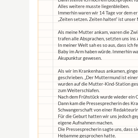
Alles weitere musste liegenbleiben.
Immerhin waren wir 14 Tage vor dem e
„Zeiten setzen. Zeiten halten“ ist unser
Als meine Mutter ankam, waren die Zwil
trafen alle Absprachen, setzten uns ins
In meiner Welt sah es so aus, dass ich 
Baby im Arm haben würde. Immerhin war
Akupunktur gewesen.
Als wir im Krankenhaus ankamen, gingen
geschrieben. „Der Muttermund ist einen
wurden auf die Mutter-Kind-Station ges
zum Weiterschlafen.
Nach dem Frühstück wurde wieder ein C
Dann kam die Pressesprecherin des Kr
Schwangerschaft von einer Redakteurin
Für die Geburt hatten wir uns jedoch g
eigene Aufnahmen machen.
Die Pressesprecherin sagte uns, dass s
Hebamme gesprochen hatte.