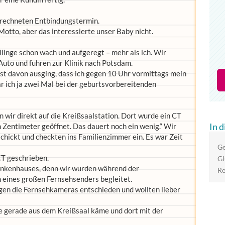
rrechneten Entbindungstermin.
 Motto, aber das interessierte unser Baby nicht.
linge schon wach und aufgeregt – mehr als ich. Wir
 Auto und fuhren zur Klinik nach Potsdam.
fest davon ausging, dass ich gegen 10 Uhr vormittags mein
 ich ja zwei Mal bei der geburtsvorbereitenden
 wir direkt auf die Kreißsaalstation. Dort wurde ein CT
In 
 Zentimeter geöffnet. Das dauert noch ein wenig.“ Wir
chickt und checkten ins Familienzimmer ein. Es war Zeit
Ge
T geschrieben.
Gl
ankenhauses, denn wir wurden während der
R
 eines großen Fernsehsenders begleitet.
egen die Fernsehkameras entschieden und wollten lieber
ie gerade aus dem Kreißsaal käme und dort mit der