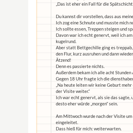
„Das ist eher ein Fall für die Spätschic
Du kannst dir vorstellen, dass aus mei
Ich zog eine Schnute und musste mich n
Ich sollte essen, Treppen steigen und 
Davon war ich echt genervt, weil ich am 
kugelrund.
Aber statt Bettgechille ging es treppab
den Flur, kurz ausruhen und dann wieder
Ätzend!
Denn es passierte nichts.
Außerdem bekam ich alle acht Stunden A
Gegen 18 Uhr fragte ich die diensthab
„Na heute leiten wir keine Geburt mehr 
der Visite weiter.“
Ich war echt genervt, als sie das sagte, 
desto eher würde „morgen“ sein.
Am Mittwoch wurde nach der Visite um 
eingeleitet.
Dass hieß für mich: weiterwarten.