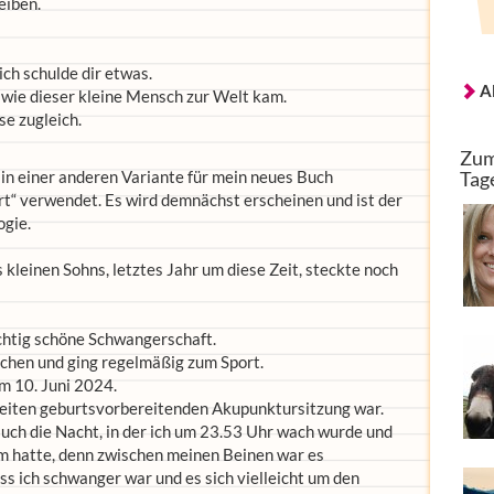
eiben.
ch schulde dir etwas.
A
 wie dieser kleine Mensch zur Welt kam.
ise zugleich.
Zum
 in einer anderen Variante für mein neues Buch
Tag
rt“ verwendet. Es wird demnächst erscheinen und ist der
ogie.
kleinen Sohns, letztes Jahr um diese Zeit, steckte noch
chtig schöne Schwangerschaft.
chen und ging regelmäßig zum Sport.
m 10. Juni 2024.
weiten geburtsvorbereitenden Akupunktursitzung war.
auch die Nacht, in der ich um 23.53 Uhr wach wurde und
um hatte, denn zwischen meinen Beinen war es
ass ich schwanger war und es sich vielleicht um den