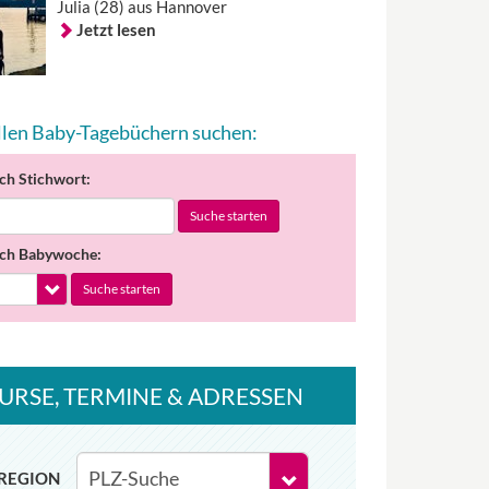
Julia (28) aus Hannover
Jetzt lesen
allen Baby-Tagebüchern suchen:
ch Stichwort:
Suche starten
ch Babywoche:
Suche starten
URSE
, TERMINE
& ADRESSEN
REGION