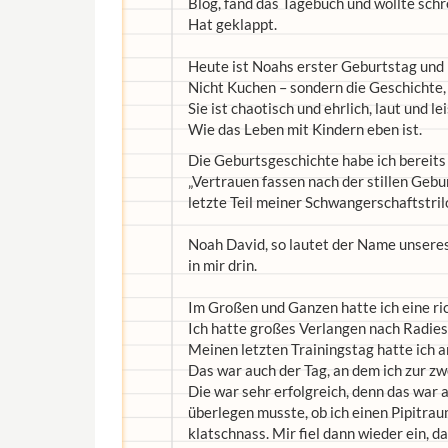
Blog, fand das Tagebuch und wollte schr
Hat geklappt.
Heute ist Noahs erster Geburtstag und i
Nicht Kuchen – sondern die Geschichte,
Sie ist chaotisch und ehrlich, laut und le
Wie das Leben mit Kindern eben ist.
Die Geburtsgeschichte habe ich bereits
„Vertrauen fassen nach der stillen Gebu
letzte Teil meiner Schwangerschaftstril
Noah David, so lautet der Name unseres 
in mir drin.
Im Großen und Ganzen hatte ich eine ri
Ich hatte großes Verlangen nach Radies
Meinen letzten Trainingstag hatte ich a
Das war auch der Tag, an dem ich zur z
Die war sehr erfolgreich, denn das war 
überlegen musste, ob ich einen Pipitra
klatschnass. Mir fiel dann wieder ein, d