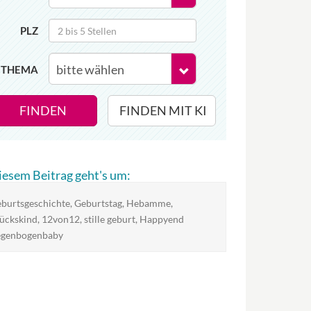
PLZ
THEMA
FINDEN
FINDEN MIT KI
diesem Beitrag geht's um:
burtsgeschichte, Geburtstag, Hebamme,
ückskind, 12von12, stille geburt, Happyend
egenbogenbaby