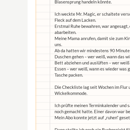
Blasensprung handeln könnte.
Ich weckte Mr. Magic, er schaltete vers
Fleck auf dem Lacken.
Erstmal Ruhe bewahren, war angesagt, d
abarbeiten.
Meine Mama anrufen, damit sie zum Kin
uns.
Ab da hatten wir mindestens 90 Minuten
Duschen gehen – wer weiß, wann das wi
Bett abziehen und auslüften – wer wei
Essen – wer weiß, wann es wieder was g
Tasche packen.
Die Checkliste lag seit Wochen im Flur
Wickelkommode.
Ich prüfte meinen Terminkalender und sa
noch gemacht hatte. Einer davon war bei
Mein Abo konnte jetzt auf „ruhen“ gese
Dann stellte ich noch ein Buchprojekt fü