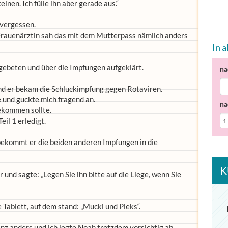
inen. Ich fülle ihn aber gerade aus.“
 vergessen.
Frauenärztin sah das mit dem Mutterpass nämlich anders
In 
 gebeten und über die Impfungen aufgeklärt.
na
d er bekam die Schluckimpfung gegen Rotaviren.
e und guckte mich fragend an.
na
bekommen sollte.
eil 1 erledigt.
 bekommt er die beiden anderen Impfungen in die
K
r und sagte: „Legen Sie ihn bitte auf die Liege, wenn Sie
Tablett, auf dem stand: „Mucki und Pieks“.
anz anders und ich legte Noah trotzdem vorsichtig ab.