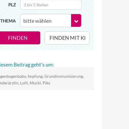
PLZ
THEMA
FINDEN
FINDEN MIT KI
diesem Beitrag geht's um:
genbogenbaby, Impfung, Grundimmunisierung,
nderärztin, Lolli, Mucki, Piks