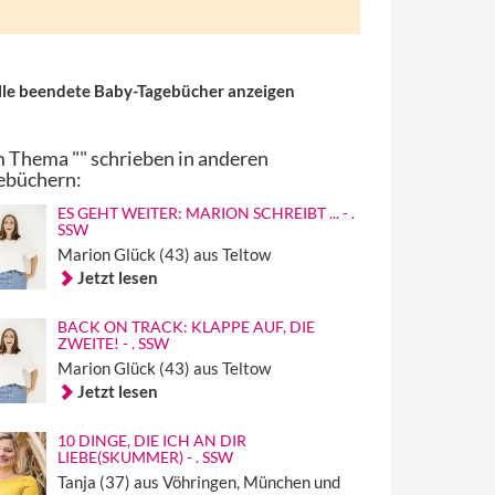
lle beendete Baby-Tagebücher anzeigen
 Thema "" schrieben in anderen
ebüchern:
ES GEHT WEITER: MARION SCHREIBT ... - .
SSW
Marion Glück (43) aus Teltow
Jetzt lesen
BACK ON TRACK: KLAPPE AUF, DIE
ZWEITE! - . SSW
Marion Glück (43) aus Teltow
Jetzt lesen
10 DINGE, DIE ICH AN DIR
LIEBE(SKUMMER) - . SSW
Tanja (37) aus Vöhringen, München und