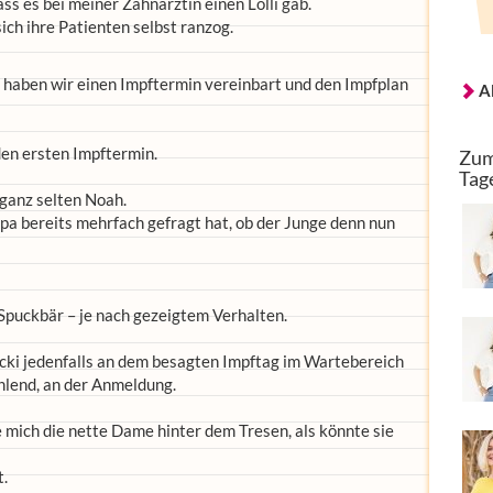
ss es bei meiner Zahnärztin einen Lolli gab.
ich ihre Patienten selbst ranzog.
, haben wir einen Impftermin vereinbart und den Impfplan
A
en ersten Impftermin.
Zum
Tag
 ganz selten Noah.
pa bereits mehrfach gefragt hat, ob der Junge denn nun
Spuckbär – je nach gezeigtem Verhalten.
cki jedenfalls an dem besagten Impftag im Wartebereich
hlend, an der Anmeldung.
 mich die nette Dame hinter dem Tresen, als könnte sie
t.