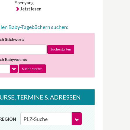
Shenyang
Jetzt lesen
allen Baby-Tagebüchern suchen:
ch Stichwort:
Suche starten
ch Babywoche:
Suche starten
URSE
, TERMINE
& ADRESSEN
REGION