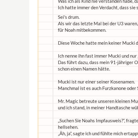
Was ich als Kind nie verstanden habe, da
Ich hatte immer den Verdacht, dass sie s
Sei's drum.
Als wir das letzte Mal bei der U3 waren
für Noah mitbekommen.
Diese Woche hatte mein keiner Mucki d
Ich nenne ihn fast immer Mucki und nur
Das führt dazu, dass mein 91-jähriger O
schon einen Namen hätte.
Mucki ist nur einer seiner Kosenamen.
Manchmal ist es auch Furzkanone oder 
Mr. Magic betreute unseren kleinen Mu
und ich stand, in meiner Handtasche wü
„Suchen Sie Noahs Impfausweis?“, fragte
hellsehen.
„Äh, ja“, sagte ich und fühlte mich ertapp