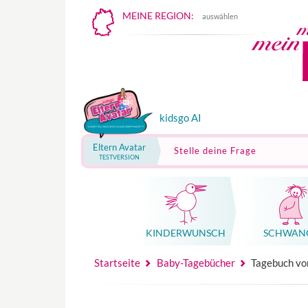
MEINE REGION:
auswählen
kidsgo AI
Eltern Avatar
Stelle deine Frage
TESTVERSION
KINDER­WUNSCH
SCHWAN
Mutterschutz, Elternzeit, Elterngeld
Hebammenpraxe
Beglei
Hebammenpraxe
Begleitung Sc
Babyku
Startseite
Baby-Tagebücher
Tagebuch vo