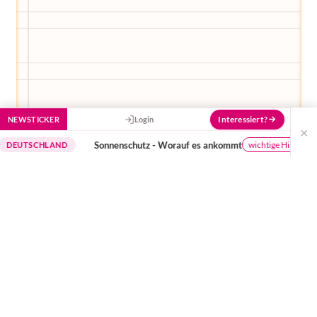
Interessiert?
NEWSTICKER
Login
×
Sonnenschutz - Worauf es ankommt
D
wichtige Hinweise
CHLAND
In weniger als einer Stunde müssen wir in