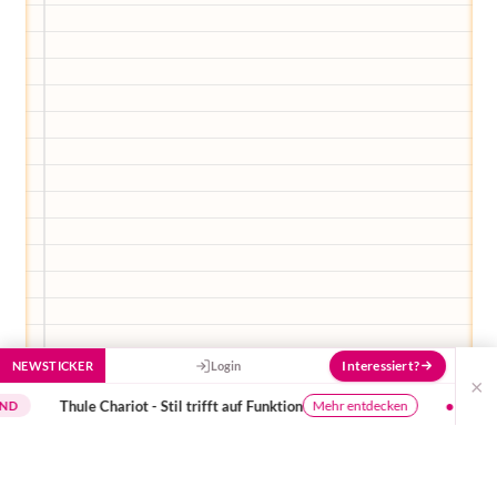
Hilf uns, den Avatar mit deinen Fragen zu
füttern und ihn mit jeder Bewertung ein
Stück besser zu machen!
Interessiert?
NEWSTICKER
Login
×
l trifft auf Funktion
Jetzt Premium-Kraxe von Deute
Mehr entdecken