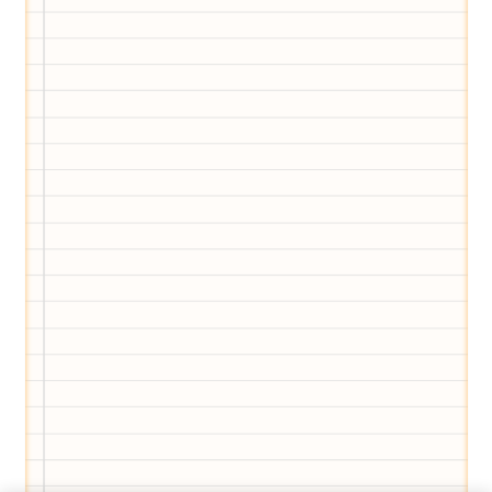
Eltern-Avatar für dich geschaffen!
Egal, welche Frage du hast rund ums
Elternwerden und Elternsein, Kurse, Tipps
und Empfehlungen von Experten.
Hier bekommst du Antworten!
Hilf uns, den Avatar mit deinen Fragen zu
füttern und ihn mit jeder Bewertung ein
Stück besser zu machen!