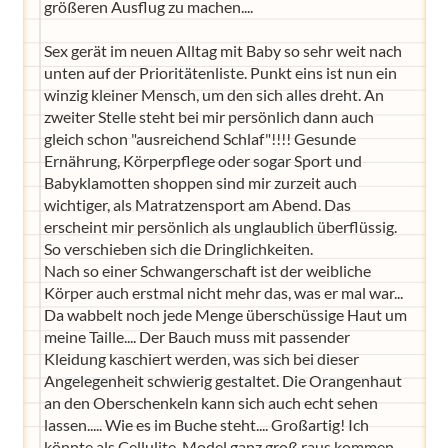
größeren Ausflug zu machen....
Sex gerät im neuen Alltag mit Baby so sehr weit nach
unten auf der Prioritätenliste. Punkt eins ist nun ein
winzig kleiner Mensch, um den sich alles dreht. An
zweiter Stelle steht bei mir persönlich dann auch
gleich schon "ausreichend Schlaf"!!!! Gesunde
Ernährung, Körperpflege oder sogar Sport und
Babyklamotten shoppen sind mir zurzeit auch
wichtiger, als Matratzensport am Abend. Das
erscheint mir persönlich als unglaublich überflüssig.
So verschieben sich die Dringlichkeiten.
Nach so einer Schwangerschaft ist der weibliche
Körper auch erstmal nicht mehr das, was er mal war...
Da wabbelt noch jede Menge überschüssige Haut um
meine Taille.... Der Bauch muss mit passender
Kleidung kaschiert werden, was sich bei dieser
Angelegenheit schwierig gestaltet. Die Orangenhaut
an den Oberschenkeln kann sich auch echt sehen
lassen..... Wie es im Buche steht.... Großartig! Ich
könnte als Cellulite-Model ganz groß raus kommen.