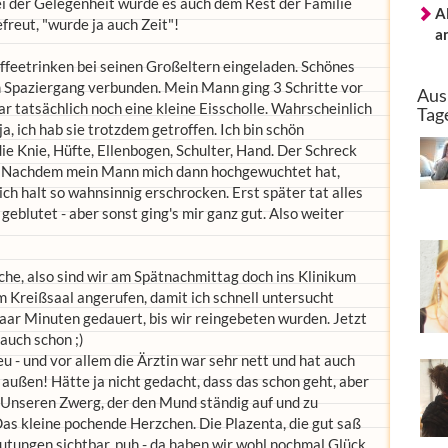
ei der Gelegenheit wurde es auch dem Rest der Familie
A
efreut, "wurde ja auch Zeit"!
a
feetrinken bei seinen Großeltern eingeladen. Schönes
m Spaziergang verbunden. Mein Mann ging 3 Schritte vor
Aus
r tatsächlich noch eine kleine Eisscholle. Wahrscheinlich
Tag
a, ich hab sie trotzdem getroffen. Ich bin schön
ie Knie, Hüfte, Ellenbogen, Schulter, Hand. Der Schreck
re. Nachdem mein Mann mich dann hochgewuchtet hat,
ch halt so wahnsinnig erschrocken. Erst später tat alles
eblutet - aber sonst ging's mir ganz gut. Also weiter
che, also sind wir am Spätnachmittag doch ins Klinikum
m Kreißsaal angerufen, damit ich schnell untersucht
paar Minuten gedauert, bis wir reingebeten wurden. Jetzt
auch schon ;)
eu - und vor allem die Ärztin war sehr nett und hat auch
außen! Hätte ja nicht gedacht, dass das schon geht, aber
 Unseren Zwerg, der den Mund ständig auf und zu
Das kleine pochende Herzchen. Die Plazenta, die gut saß
Blutungen sichtbar, puh - da haben wir wohl nochmal Glück