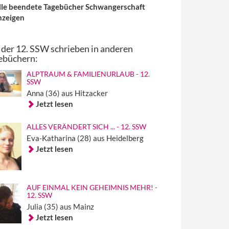
lle beendete Tagebücher Schwangerschaft
nzeigen
 der 12. SSW schrieben in anderen
ebüchern:
ALPTRAUM & FAMILIENURLAUB - 12.
SSW
Anna (36) aus Hitzacker
Jetzt lesen
ALLES VERÄNDERT SICH ... - 12. SSW
Eva-Katharina (28) aus Heidelberg
Jetzt lesen
AUF EINMAL KEIN GEHEIMNIS MEHR! -
12. SSW
Julia (35) aus Mainz
Jetzt lesen