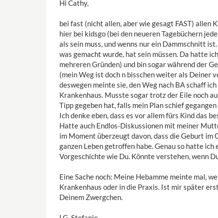
Hi Cathy,
bei fast (nicht allen, aber wie gesagt FAST) alle
hier bei kidsgo (bei den neueren Tagebüchern jede
als sein muss, und wenns nur ein Dammschnitt ist.
was gemacht wurde, hat sein müssen. Da hatte ich 
mehreren Gründen) und bin sogar während der G
(mein Weg ist doch n bisschen weiter als Deiner verm
deswegen meinte sie, den Weg nach BA schaff ich v
Krankenhaus. Musste sogar trotz der Eile noch au
Tipp gegeben hat, falls mein Plan schief gegangen
Ich denke eben, dass es vor allem fürs Kind das bes
Hatte auch Endlos-Diskussionen mit meiner Mutte
im Moment überzeugt davon, dass die Geburt im G
ganzen Leben getroffen habe. Genau so hatte ich es
Vorgeschichte wie Du. Könnte verstehen, wenn Du 
Eine Sache noch: Meine Hebamme meinte mal, wenn
Krankenhaus oder in die Praxis. Ist mir später erst
Deinem Zwergchen.
LG, Stefanie