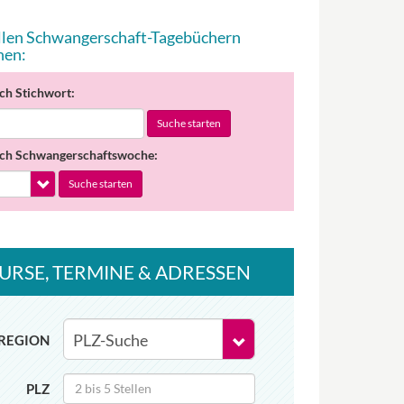
allen Schwangerschaft-Tagebüchern
hen:
ch Stichwort:
Suche starten
ch Schwangerschaftswoche:
Suche starten
URSE
, TERMINE
& ADRESSEN
REGION
PLZ