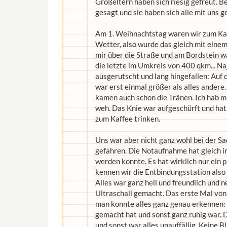
Großeltern haben sich riesig gefreut. B
gesagt und sie haben sich alle mit uns g
Am 1. Weihnachtstag waren wir zum Kaf
Wetter, also wurde das gleich mit eine
mir über die Straße und am Bordstein wa
die letzte im Umkreis von 400 qkm... Naj
ausgerutscht und lang hingefallen: Auf d
war erst einmal größer als alles ande
kamen auch schon die Tränen. Ich hab mi
weh. Das Knie war aufgeschürft und hat g
zum Kaffee trinken.
Uns war aber nicht ganz wohl bei der Sa
gefahren. Die Notaufnahme hat gleich i
werden konnte. Es hat wirklich nur ein 
kennen wir die Entbindungsstation also 
Alles war ganz hell und freundlich und n
Ultraschall gemacht. Das erste Mal von 
man konnte alles ganz genau erkennen:
gemacht hat und sonst ganz ruhig war. 
und sonst war alles unauffällig. Keine 