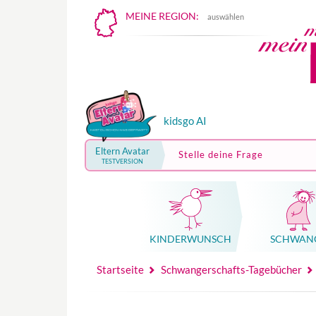
MEINE REGION:
auswählen
kidsgo AI
Eltern Avatar
Stelle deine Frage
TESTVERSION
KINDER­WUNSCH
SCHWAN
Mutterschutz, Elternzeit, Elterngeld
Hebammenpraxe
Beglei
Hebammenpraxe
Begleitung Sc
Babyku
Startseite
Schwangerschafts-Tagebücher