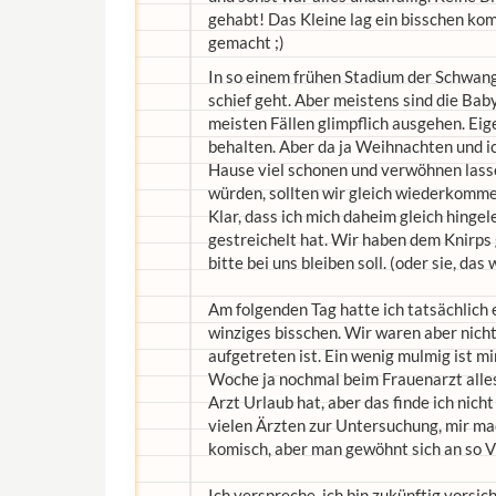
gehabt! Das Kleine lag ein bisschen ko
gemacht ;)
In so einem frühen Stadium der Schwang
schief geht. Aber meistens sind die Baby
meisten Fällen glimpflich ausgehen. Eig
behalten. Aber da ja Weihnachten und ic
Hause viel schonen und verwöhnen lass
würden, sollten wir gleich wiederkomme
Klar, dass ich mich daheim gleich hinge
gestreichelt hat. Wir haben dem Knirps g
bitte bei uns bleiben soll. (oder sie, das 
Am folgenden Tag hatte ich tatsächlich e
winziges bisschen. Wir waren aber nich
aufgetreten ist. Ein wenig mulmig ist mir
Woche ja nochmal beim Frauenarzt alles
Arzt Urlaub hat, aber das finde ich nic
vielen Ärzten zur Untersuchung, mir ma
komisch, aber man gewöhnt sich an so Vi
Ich verspreche, ich bin zukünftig vorsich