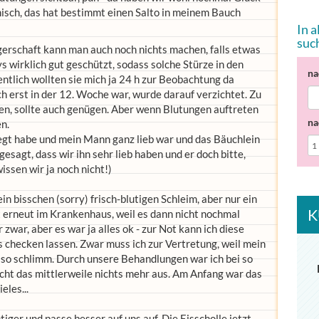
misch, das hat bestimmt einen Salto in meinem Bauch
In 
suc
erschaft kann man auch noch nichts machen, falls etwas
s wirklich gut geschützt, sodass solche Stürze in den
na
entlich wollten sie mich ja 24 h zur Beobachtung da
h erst in der 12. Woche war, wurde darauf verzichtet. Zu
en, sollte auch genügen. Aber wenn Blutungen auftreten
na
n.
legt habe und mein Mann ganz lieb war und das Bäuchlein
esagt, dass wir ihn sehr lieb haben und er doch bitte,
wissen wir ja noch nicht!)
in bisschen (sorry) frisch-blutigen Schleim, aber nur ein
K
t erneut im Krankenhaus, weil es dann nicht nochmal
 zwar, aber es war ja alles ok - zur Not kann ich diese
 checken lassen. Zwar muss ich zur Vertretung, weil mein
ht so schlimm. Durch unsere Behandlungen war ich bei so
cht das mittlerweile nichts mehr aus. Am Anfang war das
eles...
tiger und passe besser auf uns auf. Die Eisscholle jetzt