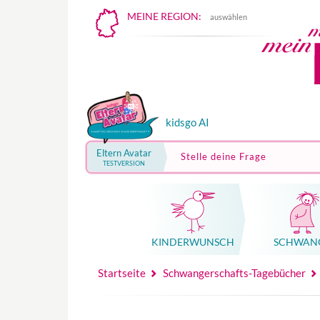
MEINE REGION:
auswählen
kidsgo AI
Eltern Avatar
Stelle deine Frage
TESTVERSION
KINDER­WUNSCH
SCHWAN
Mutterschutz, Elternzeit, Elterngeld
Hebammenpraxe
Beglei
Hebammenpraxe
Begleitung Sc
Babyku
Startseite
Schwangerschafts-Tagebücher