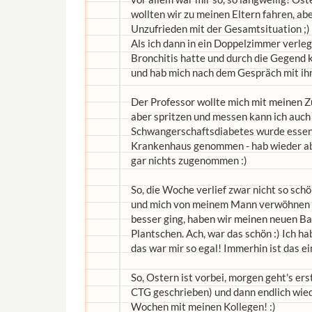
wollten wir zu meinen Eltern fahren, abe
Unzufrieden mit der Gesamtsituation ;)
Als ich dann in ein Doppelzimmer verle
Bronchitis hatte und durch die Gegend ke
und hab mich nach dem Gespräch mit ihr
Der Professor wollte mich mit meinen 
aber spritzen und messen kann ich auch 
Schwangerschaftsdiabetes wurde essens
Krankenhaus genommen - hab wieder abg
gar nichts zugenommen :)
So, die Woche verlief zwar nicht so sc
und mich von meinem Mann verwöhnen la
besser ging, haben wir meinen neuen B
Plantschen. Ach, war das schön :) Ich h
das war mir so egal! Immerhin ist das e
So, Ostern ist vorbei, morgen geht's e
CTG geschrieben) und dann endlich wieder
Wochen mit meinen Kollegen! :)