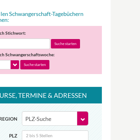
allen Schwangerschaft-Tagebüchern
hen:
ch Stichwort:
Suche starten
ch Schwangerschaftswoche:
Suche starten
URSE
, TERMINE
& ADRESSEN
REGION
PLZ