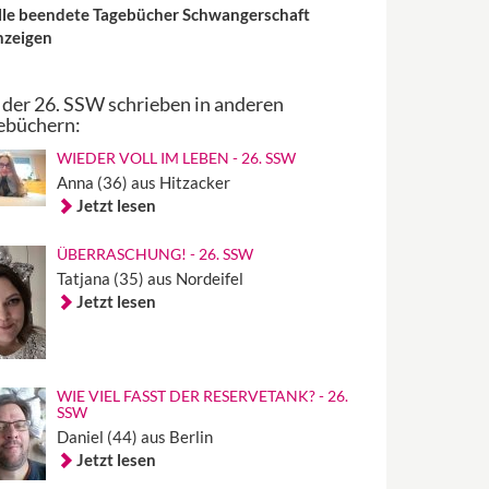
lle beendete Tagebücher Schwangerschaft
nzeigen
 der 26. SSW schrieben in anderen
ebüchern:
WIEDER VOLL IM LEBEN - 26. SSW
Anna (36) aus Hitzacker
Jetzt lesen
ÜBERRASCHUNG! - 26. SSW
Tatjana (35) aus Nordeifel
Jetzt lesen
WIE VIEL FASST DER RESERVETANK? - 26.
SSW
Daniel (44) aus Berlin
Jetzt lesen