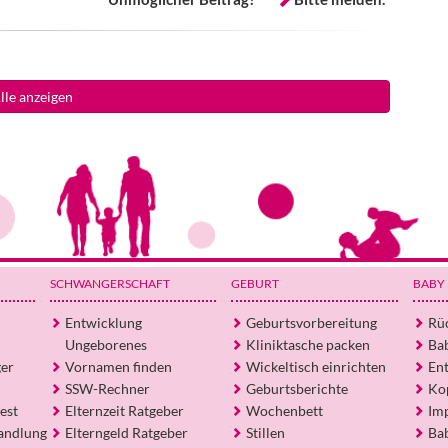
lle anzeigen
SCHWANGERSCHAFT
GEBURT
BABY
Entwicklung
Geburtsvorbereitung
Rü
Ungeborenes
Kliniktasche packen
Ba
ger
Vornamen finden
Wickeltisch einrichten
En
SSW-Rechner
Geburtsberichte
Ko
est
Elternzeit Ratgeber
Wochenbett
Im
andlung
Elterngeld Ratgeber
Stillen
Ba