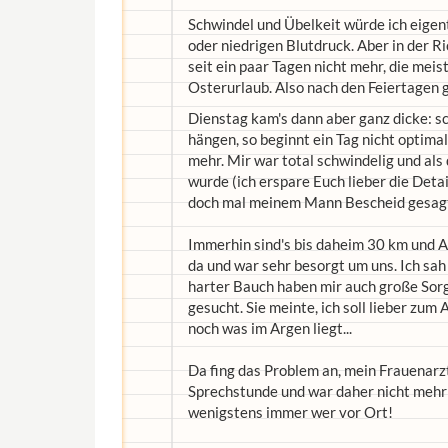
Schwindel und Übelkeit würde ich eigent
oder niedrigen Blutdruck. Aber in der R
seit ein paar Tagen nicht mehr, die meis
Osterurlaub. Also nach den Feiertagen 
Dienstag kam's dann aber ganz dicke:
hängen, so beginnt ein Tag nicht optima
mehr. Mir war total schwindelig und al
wurde (ich erspare Euch lieber die Detai
doch mal meinem Mann Bescheid gesagt, d
Immerhin sind's bis daheim 30 km und Au
da und war sehr besorgt um uns. Ich sah
harter Bauch haben mir auch große Sor
gesucht. Sie meinte, ich soll lieber zum
noch was im Argen liegt...
Da fing das Problem an, mein Frauenarzt
Sprechstunde und war daher nicht mehr e
wenigstens immer wer vor Ort!