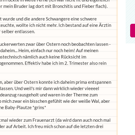
r mein Bruder lag dort mit Bronchitis und Fieber flach).
gt wurde und die andere Schwangere eine schwere
uchte, wollte ich nicht mehr. Ich bestand auf eine Ärztin
 selber entlassen.
Zuckerwerten zwar über Ostern noch beobachten lassen -
daheim... Heim, einfach nur noch heim! Auf meinen
technisch nämlich auch keine Rücksicht im
enommen. Effektiv habe ich im 2. Trimester also rein
hön, aber über Ostern konnte ich daheim prima entspannen
ssen. Und weil's mir dann wirklich wieder vieeeel
adeanzug rausgeholt und waren in der Therme zum
ab mich zwar ein bisschen gefühlt wie der weiße Wal, aber
ine Baby-Plautze *grins*
rstmal wieder zum Frauenarzt (da wird dann auch noch mal
 auf Arbeit. Ich freu mich schon auf die letzten drei