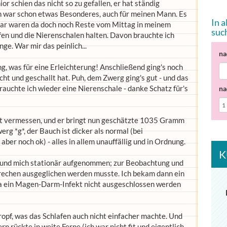
r schien das nicht so zu gefallen, er hat ständig
en war schon etwas Besonderes, auch für meinen Mann. Es
In 
nbar waren da doch noch Reste vom Mittag in meinem
suc
lfen und die Nierenschalen halten. Davon brauchte ich
e. War mir das peinlich...
na
g, was für eine Erleichterung! Anschließend ging's noch
ht und geschallt hat. Puh, dem Zwerg ging's gut - und das
brauchte ich wieder eine Nierenschale - danke Schatz für's
na
ett vermessen, und er bringt nun geschätzte 1035 Gramm
erg *g*, der Bauch ist dicker als normal (bei
ber noch ok) - alles in allem unauffällig und in Ordnung.
K
en und mich stationär aufgenommen; zur Beobachtung und
rbrechen ausgeglichen werden musste. Ich bekam dann ein
a ein Magen-Darm-Infekt nicht ausgeschlossen werden
opf, was das Schlafen auch nicht einfacher machte. Und
rn rückte in weite Ferne (ich war nicht fit und eigentlich