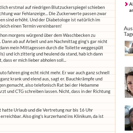
A
lich erstmal auf niedrigen Blutzuckerspiegel schieben
a
ichtung war Fehlanzeige... Die Zuckerwerte passen zwar
ten sind erhöht. Und der Diabetologe ist natürlich im
gleich einen Termin vereinbaren!
Aus
Tag
 schon morgens würgend über dem Waschbecken zu
l. Dann ab auf Arbeit und am Nachmittag ging's gar nicht
s dann mein Mittagessen durch die Toilette weggespült
ls) und ich zitterig und heulend da stand, hab ich dann
ass er mich lieber abholen soll...
to fahren ging echt nicht mehr. Er war auch ganz schnell
 ganz krank und elend aus, sagt er. Bauchkrämpfe und
gen gemacht, also telefonisch Rat bei der Hebamme
 Arzt und CTG schreiben lassen. Nicht, dass in der Richtung
 hatte Urlaub und die Vertretung nur bis 16 Uhr
rreichbar. Also ging's kurzerhand ins Klinikum, da ist