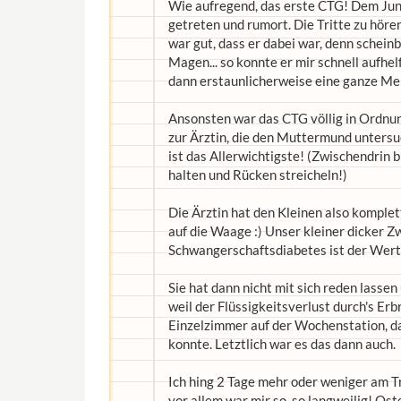
Wie aufregend, das erste CTG! Dem Junio
getreten und rumort. Die Tritte zu hör
war gut, dass er dabei war, denn schei
Magen... so konnte er mir schnell aufhe
dann erstaunlicherweise eine ganze Meng
Ansonsten war das CTG völlig in Ordnun
zur Ärztin, die den Muttermund untersuc
ist das Allerwichtigste! (Zwischendrin 
halten und Rücken streicheln!)
Die Ärztin hat den Kleinen also kompl
auf die Waage :) Unser kleiner dicker Zw
Schwangerschaftsdiabetes ist der Wert a
Sie hat dann nicht mit sich reden lass
weil der Flüssigkeitsverlust durch's E
Einzelzimmer auf der Wochenstation, d
konnte. Letztlich war es das dann auch.
Ich hing 2 Tage mehr oder weniger am Tr
vor allem war mir so, so langweilig! Oste