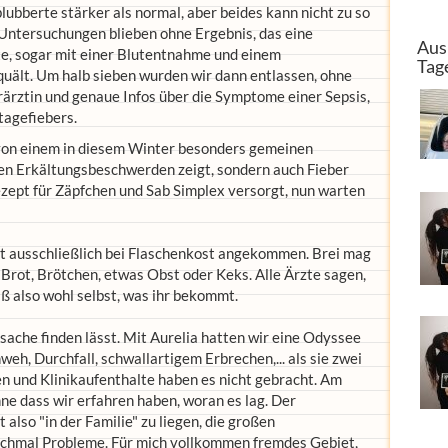
lubberte stärker als normal, aber beides kann nicht zu so
 Untersuchungen blieben ohne Ergebnis, das eine
Aus
te, sogar mit einer Blutentnahme und einem
Tag
ält. Um halb sieben wurden wir dann entlassen, ohne
erärztin und genaue Infos über die Symptome einer Sepsis,
tagefiebers.
von einem in diesem Winter besonders gemeinen
chen Erkältungsbeschwerden zeigt, sondern auch Fieber
zept für Zäpfchen und Sab Simplex versorgt, nun warten
st ausschließlich bei Flaschenkost angekommen. Brei mag
Brot, Brötchen, etwas Obst oder Keks. Alle Ärzte sagen,
eiß also wohl selbst, was ihr bekommt.
sache finden lässt. Mit Aurelia hatten wir eine Odyssee
h, Durchfall, schwallartigem Erbrechen,... als sie zwei
en und Klinikaufenthalte haben es nicht gebracht. Am
e dass wir erfahren haben, woran es lag. Der
lso "in der Familie" zu liegen, die großen
chmal Probleme. Für mich vollkommen fremdes Gebiet,