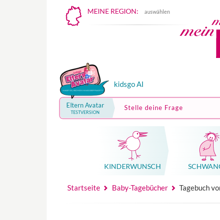
MEINE REGION:
auswählen
kidsgo AI
Eltern Avatar
Stelle deine Frage
TESTVERSION
KINDER­WUNSCH
SCHWAN
Mutterschutz, Elternzeit, Elterngeld
Hebammenpraxe
Beglei
Hebammenpraxe
Begleitung Sc
Babyku
Startseite
Baby-Tagebücher
Tagebuch von