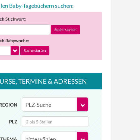
allen Baby-Tagebüchern suchen:
ch Stichwort:
Suche starten
ch Babywoche:
Suche starten
URSE
, TERMINE
& ADRESSEN
REGION
PLZ
THEMA