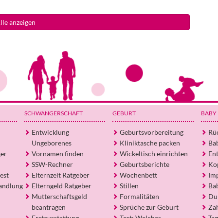
lle anzeigen
SCHWANGERSCHAFT
GEBURT
BABY
Entwicklung
Geburtsvorbereitung
Rü
Ungeborenes
Kliniktasche packen
Ba
ger
Vornamen finden
Wickeltisch einrichten
En
SSW-Rechner
Geburtsberichte
Ko
est
Elternzeit Ratgeber
Wochenbett
Im
andlung
Elterngeld Ratgeber
Stillen
Ba
Mutterschaftsgeld
Formalitäten
Du
beantragen
Sprüche zur Geburt
Za
Erstausstattung
Test: Welcher
Tag