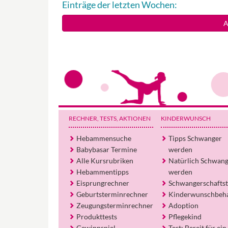
Einträge der letzten Wochen:
A
RECHNER, TESTS
, AKTIONEN
KINDERWUNSCH
Hebammensuche
Tipps Schwanger
Babybasar Termine
werden
Alle Kursrubriken
Natürlich Schwan
Hebammentipps
werden
Eisprungrechner
Schwangerschaftst
Geburtsterminrechner
Kinderwunschbeh
Zeugungsterminrechner
Adoption
Produkttests
Pflegekind
Gewinnspiel
Test: Bereit für ein