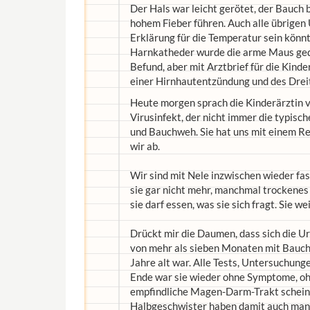
Der Hals war leicht gerötet, der Bauch b
hohem Fieber führen. Auch alle übrigen
Erklärung für die Temperatur sein könn
Harnkatheder wurde die arme Maus gequ
Befund, aber mit Arztbrief für die Kind
einer Hirnhautentzündung und des Drei
Heute morgen sprach die Kinderärztin 
Virusinfekt, der nicht immer die typis
und Bauchweh. Sie hat uns mit einem Re
wir ab.
Wir sind mit Nele inzwischen wieder fa
sie gar nicht mehr, manchmal trockenes 
sie darf essen, was sie sich fragt. Sie w
Drückt mir die Daumen, dass sich die Ur
von mehr als sieben Monaten mit Bauchwe
Jahre alt war. Alle Tests, Untersuchung
Ende war sie wieder ohne Symptome, ohn
empfindliche Magen-Darm-Trakt scheint a
Halbgeschwister haben damit auch man