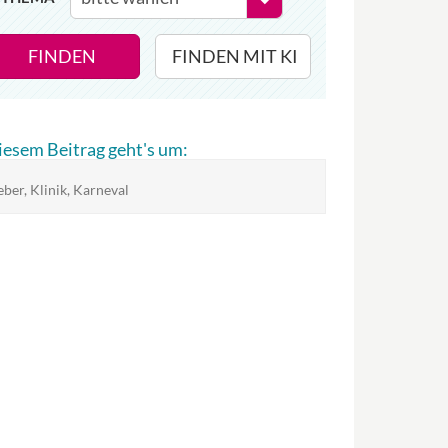
FINDEN
FINDEN MIT KI
diesem Beitrag geht's um:
eber, Klinik, Karneval