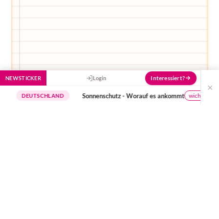
Interessiert?
NEWSTICKER
Login
×
Sonnenschutz - Worauf es ankommt
wichtige Hinweise
EUTSCHLAND