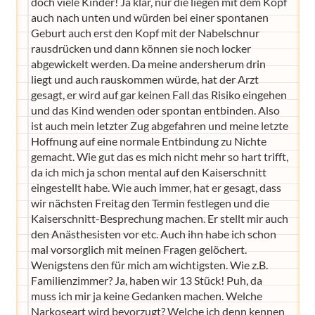
doch viele Kinder! Ja klar, nur die liegen mit dem Kopf
auch nach unten und würden bei einer spontanen
Geburt auch erst den Kopf mit der Nabelschnur
rausdrücken und dann können sie noch locker
abgewickelt werden. Da meine andersherum drin
liegt und auch rauskommen würde, hat der Arzt
gesagt, er wird auf gar keinen Fall das Risiko eingehen
und das Kind wenden oder spontan entbinden. Also
ist auch mein letzter Zug abgefahren und meine letzte
Hoffnung auf eine normale Entbindung zu Nichte
gemacht. Wie gut das es mich nicht mehr so hart trifft,
da ich mich ja schon mental auf den Kaiserschnitt
eingestellt habe. Wie auch immer, hat er gesagt, dass
wir nächsten Freitag den Termin festlegen und die
Kaiserschnitt-Besprechung machen. Er stellt mir auch
den Anästhesisten vor etc. Auch ihn habe ich schon
mal vorsorglich mit meinen Fragen gelöchert.
Wenigstens den für mich am wichtigsten. Wie z.B.
Familienzimmer? Ja, haben wir 13 Stück! Puh, da
muss ich mir ja keine Gedanken machen. Welche
Narkoseart wird bevorzugt? Welche ich denn kennen