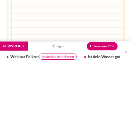
Interessiert?
NEWSTICKER
Login
×
Ist dein Wasser gut genug für dein Baby?
eilnehmen
Testergebnis