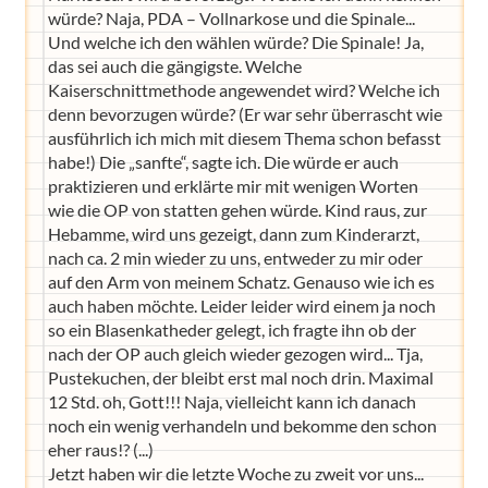
würde? Naja, PDA – Vollnarkose und die Spinale...
Und welche ich den wählen würde? Die Spinale! Ja,
das sei auch die gängigste. Welche
Kaiserschnittmethode angewendet wird? Welche ich
denn bevorzugen würde? (Er war sehr überrascht wie
ausführlich ich mich mit diesem Thema schon befasst
habe!) Die „sanfte“, sagte ich. Die würde er auch
praktizieren und erklärte mir mit wenigen Worten
wie die OP von statten gehen würde. Kind raus, zur
Hebamme, wird uns gezeigt, dann zum Kinderarzt,
nach ca. 2 min wieder zu uns, entweder zu mir oder
auf den Arm von meinem Schatz. Genauso wie ich es
auch haben möchte. Leider leider wird einem ja noch
so ein Blasenkatheder gelegt, ich fragte ihn ob der
nach der OP auch gleich wieder gezogen wird... Tja,
Pustekuchen, der bleibt erst mal noch drin. Maximal
12 Std. oh, Gott!!! Naja, vielleicht kann ich danach
noch ein wenig verhandeln und bekomme den schon
eher raus!? (...)
Jetzt haben wir die letzte Woche zu zweit vor uns...