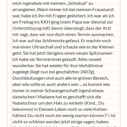
mich irgendwie mit meinem „Schicksal“ zu
arrangieren. Wann immer ich bei meinem Frauenarzt
war, habe ich ihn mit Fragen gelöchert. Ich war als ich
am Freitag ins KKH ging (mein Papa war diesmal zur
Unterstützung mit) davon überzeugt, dass der Arzt
mir sagt, dass wir nun doch einen Termin ausmachen.
Ich war auf das Schlimmste gefasst. Er machte noch
mal einen Ultraschall und schaute wie es der Kleinen
geht. Sie hat jetzt übrigens einen neuen Spitznamen:
ich habe sie Terrorkrümel getauft. Alles soweit
wunderbar. Sie hat wieder für ihre Verhältnisse
zugelegt (liegt nun bei geschätzten 2407g),
Durchblutungen sind auch alle im grünen Bereich,
aber wie sollte es auch anders sein ... es kommt wie
immer in meiner Schwangerschaft irgend etwas
dazwischen! Madame hat es geschafft sich die
Nabelschnur um den Hals zu wickeln (Kind... Du
bekommst in Deinem Leben noch so viele Ketten-
hättest Du nicht noch ein wenig warten können?! ) Ist
nicht so schlimm werden jetzt einige sagen, haben