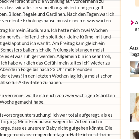
übeck verbracht um die Wohnung auf Vordermann zu
ns, dass wir alles so schnell organisiert und geregelt
en, Bilder, Regale und Gardinen. Nach den Tagen war ich
ie verdiente Erholungspause musste noch etwas warten.
A
a
rag für mein Studium an. Ich hatte mich zwei Wochen
hr nervös. Hoffentlich spielt der kleine Krümel mit und
t geklappt und ich war fit. Am Freitag kam gleich ein
Aus
 Semesters ballen sich die Prüfungsleistungen meist
Tag
e es etwas ruhiger werden. Allgemein bin ich sehr froh,
 Ich habe wirklich das Gefühl mein „altes Ich“ wieder zu
Abende in Folge bis nach 23 Uhr mit Freunden
eder etwas! In den letzten Wochen lag ich ja meist schon
t so für Aktivitäten zu haben.
en verrenne, wollte ich euch von zwei wichtigen Schritten
se Woche gemacht habe.
svorsorgeuntersuchung! Ich war total aufgeregt, als es
tin ging. Mein Freund war wegen der Arbeit noch in
 Sorge, dass es unserem Baby nicht gutgehen könnte. Die
kungen und anstrengenden Tagen. Hatte ich mich beim