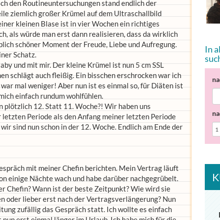
ch den Routineuntersuchungen stand endlich der
eile ziemlich großer Krümel auf dem Ultraschallbild
einer kleinen Blase ist in vier Wochen ein richtiges
, als würde man erst dann realisieren, dass da wirklich
blich schöner Moment der Freude, Liebe und Aufregung.
In 
iner Schatz.
suc
aby und mit mir. Der kleine Krümel ist nun 5 cm SSL
en schlägt auch fleißig. Ein bisschen erschrocken war ich
na
war mal weniger! Aber nun ist es einmal so, für Diäten ist
 mich einfach rundum wohlfühlen.
plötzlich 12. Statt 11. Woche?! Wir haben uns
na
 letzten Periode als den Anfang meiner letzten Periode
 wir sind nun schon in der 12. Woche. Endlich am Ende der
spräch mit meiner Chefin berichten. Mein Vertrag läuft
K
hon einige Nächte wach und habe darüber nachgegrübelt.
r Chefin? Wann ist der beste Zeitpunkt? Wie wird sie
gen oder lieber erst nach der Vertragsverlängerung? Nun
ng zufällig das Gespräch statt. Ich wollte es einfach
 nun erst einmal länger im Urlaub. Ich habe mich für die