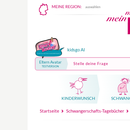
MEINE REGION:
auswählen
kidsgo AI
Eltern Avatar
Stelle deine Frage
TESTVERSION
KINDER­WUNSCH
SCHWAN
Mutterschutz, Elternzeit, Elterngeld
Hebammenpraxe
Beglei
Hebammenpraxe
Begleitung Sc
Babyku
Startseite
Schwangerschafts-Tagebücher