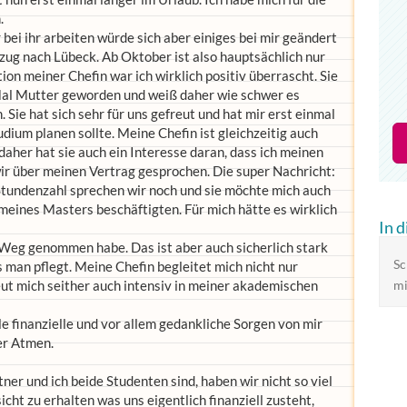
.
r bei ihr arbeiten würde sich aber einiges bei mir geändert
ug nach Lübeck. Ab Oktober ist also hauptsächlich nur
on meiner Chefin war ich wirklich positiv überrascht. Sie
 Mal Mutter geworden und weiß daher wie schwer es
ie hat sich sehr für uns gefreut und hat mir erst einmal
dium planen sollte. Meine Chefin ist gleichzeitig auch
daher hat sie auch ein Interesse daran, dass ich meinen
r über meinen Vertrag gesprochen. Die super Nachricht:
 Stundenzahl sprechen wir noch und sie möchte mich auch
meines Masters beschäftigten. Für mich hätte es wirklich
In 
en Weg genommen habe. Das ist aber auch sicherlich stark
Sc
 man pflegt. Meine Chefin begleitet mich nicht nur
reut mich seither auch intensiv in meiner akademischen
mi
le finanzielle und vor allem gedankliche Sorgen von mir
er Atmen.
ner und ich beide Studenten sind, haben wir nicht so viel
cht zu erhalten was uns eigentlich finanziell zusteht,