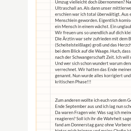
Umzug vielleicht doch übernommen? Na
Ultraschall an. Als dann unser mittlerw
erschien war ich total überwältigt. Aus 
Menschlein geworden. Eigentlich komisch
ein Mensch in einem wächst. Ein unglau
Wir freuen uns so unendlich auf dich kle
Die Ärztin war sehr zufrieden mit dem B
(Scheitelsteißlage) groß und das Herzch
bei dem Blick auf die Waage. Huch, dass 
nach der Schwangerschaft Zeit. Ich will
Und wer sich schon wundert warum denn 
verrechnet. Wir hatten das Ende meiner
genannt. Nun wurde alles korrigiert und
kritischen Phase!!!
Zum anderen wollte ich euch von dem Ge
Ende September aus und ich lag nun sc
Da waren Fragen wie: Was sag ich meine
reagieren? Soll ich ihr die Wahrheit sa
fand am Donnerstag ganz ohne Vorbereitu
hinter mich bringen und meine Chefin ist