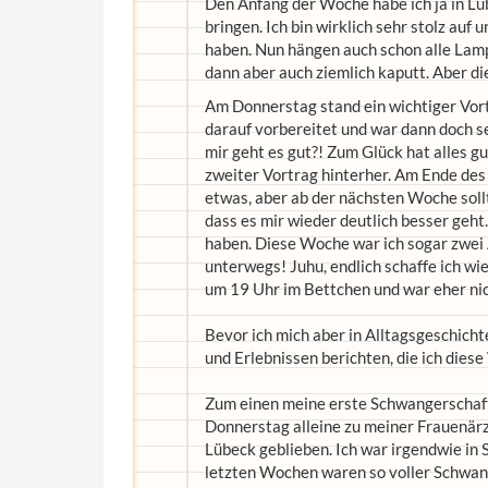
Den Anfang der Woche habe ich ja in L
bringen. Ich bin wirklich sehr stolz auf u
haben. Nun hängen auch schon alle Lamp
dann aber auch ziemlich kaputt. Aber d
Am Donnerstag stand ein wichtiger Vort
darauf vorbereitet und war dann doch se
mir geht es gut?! Zum Glück hat alles gu
zweiter Vortrag hinterher. Am Ende des
etwas, aber ab der nächsten Woche sollt
dass es mir wieder deutlich besser geht.
haben. Diese Woche war ich sogar zwei 
unterwegs! Juhu, endlich schaffe ich wi
um 19 Uhr im Bettchen und war eher nich
Bevor ich mich aber in Alltagsgeschicht
und Erlebnissen berichten, die ich die
Zum einen meine erste Schwangerschaft
Donnerstag alleine zu meiner Frauenärz
Lübeck geblieben. Ich war irgendwie in
letzten Wochen waren so voller Schwan