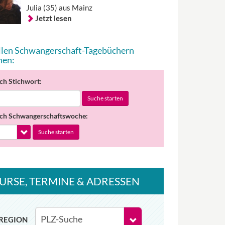
Julia (35) aus Mainz
Jetzt lesen
allen Schwangerschaft-Tagebüchern
hen:
ch Stichwort:
Suche starten
ch Schwangerschaftswoche:
Suche starten
URSE
, TERMINE
& ADRESSEN
REGION