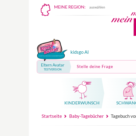
MEINE REGION:
auswählen
kidsgo AI
Eltern Avatar
Stelle deine Frage
TESTVERSION
KINDER­WUNSCH
SCHWAN
Mutterschutz, Elternzeit, Elterngeld
Hebammenpraxe
Beglei
Hebammenpraxe
Begleitung Sc
Babyku
Startseite
Baby-Tagebücher
Tagebuch vo