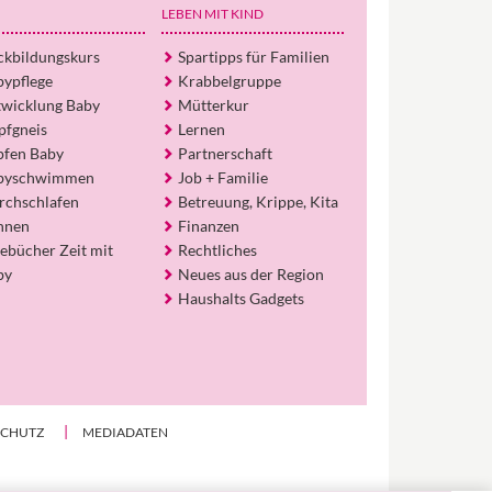
Egal, welche Frage du hast rund ums
LEBEN MIT KIND
Elternwerden und Elternsein, Kurse, Tipps
und Empfehlungen von Experten.
ckbildungskurs
Spartipps für Familien
bypflege
Krabbelgruppe
Hier bekommst du Antworten!
twicklung Baby
Mütterkur
Hilf uns, den Avatar mit deinen Fragen zu
pfgneis
Lernen
füttern und ihn mit jeder Bewertung ein
pfen Baby
Partnerschaft
Stück besser zu machen!
byschwimmen
Job + Familie
rchschlafen
Betreuung, Krippe, Kita
hnen
Finanzen
ebücher Zeit mit
Rechtliches
by
Neues aus der Region
Haushalts Gadgets
SCHUTZ
MEDIADATEN