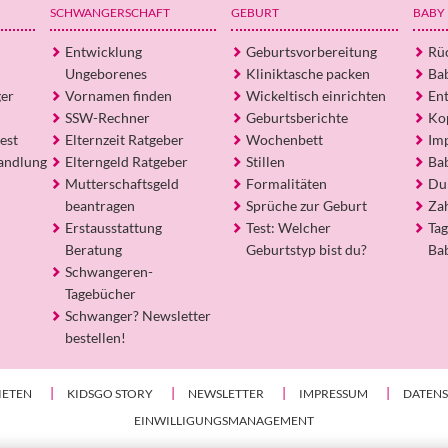
SCHWANGERSCHAFT
GEBURT
BABY
Entwicklung
Geburtsvorbereitung
Rü
Ungeborenes
Kliniktasche packen
Ba
ger
Vornamen finden
Wickeltisch einrichten
En
SSW-Rechner
Geburtsberichte
Ko
est
Elternzeit Ratgeber
Wochenbett
Im
andlung
Elterngeld Ratgeber
Stillen
Ba
Mutterschaftsgeld
Formalitäten
Du
beantragen
Sprüche zur Geburt
Za
Erstausstattung
Test: Welcher
Tag
Beratung
Geburtstyp bist du?
Ba
Schwangeren-
Tagebücher
Schwanger? Newsletter
bestellen!
IETEN
KIDSGO STORY
NEWSLETTER
IMPRESSUM
DATEN
EINWILLIGUNGSMANAGEMENT