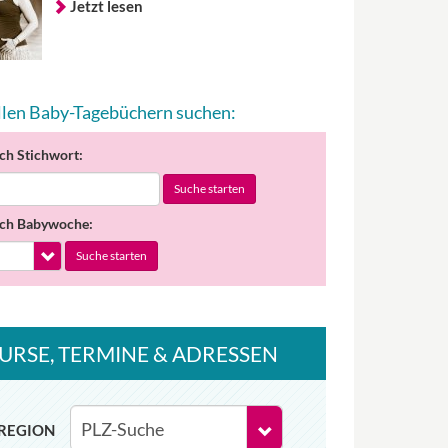
Jetzt lesen
allen Baby-Tagebüchern suchen:
ch Stichwort:
Suche starten
ch Babywoche:
Suche starten
URSE
, TERMINE
& ADRESSEN
REGION