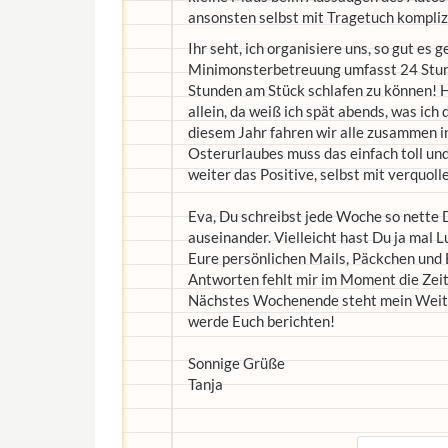
ansonsten selbst mit Tragetuch kompli
Ihr seht, ich organisiere uns, so gut es g
Minimonsterbetreuung umfasst 24 Stunde
Stunden am Stück schlafen zu können! H
allein, da weiß ich spät abends, was ic
diesem Jahr fahren wir alle zusammen 
Osterurlaubes muss das einfach toll und
weiter das Positive, selbst mit verquoll
Eva, Du schreibst jede Woche so nette 
auseinander. Vielleicht hast Du ja mal L
Eure persönlichen Mails, Päckchen und B
Antworten fehlt mir im Moment die Zeit
Nächstes Wochenende steht mein Weiter
werde Euch berichten!
Sonnige Grüße
Tanja