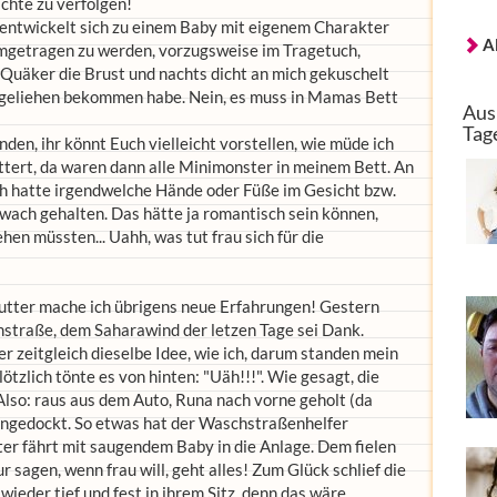
ichte zu verfolgen!
 entwickelt sich zu einem Baby mit eigenem Charakter
A
rumgetragen zu werden, vorzugsweise im Tragetuch,
uäker die Brust und nachts dicht an mich gekuschelt
h geliehen bekommen habe. Nein, es muss in Mamas Bett
Aus
Tag
unden, ihr könnt Euch vielleicht vorstellen, wie müde ich
ittert, da waren dann alle Minimonster in meinem Bett. An
ch hatte irgendwelche Hände oder Füße im Gesicht bzw.
 wach gehalten. Das hätte ja romantisch sein können,
en müssten... Uahh, was tut frau sich für die
 Mutter mache ich übrigens neue Erfahrungen! Gestern
straße, dem Saharawind der letzen Tage sei Dank.
r zeitgleich dieselbe Idee, wie ich, darum standen mein
ötzlich tönte es von hinten: "Uäh!!!". Wie gesagt, die
lso: raus aus dem Auto, Runa nach vorne geholt (da
angedockt. So etwas hat der Waschstraßenhelfer
er fährt mit saugendem Baby in die Anlage. Dem fielen
r sagen, wenn frau will, geht alles! Zum Glück schlief die
eder tief und fest in ihrem Sitz, denn das wäre