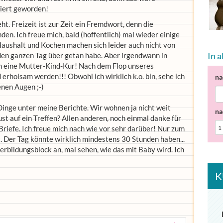
ziert geworden!
eht. Freizeit ist zur Zeit ein Fremdwort, denn die
n. Ich freue mich, bald (hoffentlich) mal wieder einige
aushalt und Kochen machen sich leider auch nicht von
In 
h den ganzen Tag über getan habe. Aber irgendwann in
in eine Mutter-Kind-Kur! Nach dem Flop unseres
 erholsam werden!!! Obwohl ich wirklich k.o. bin, sehe ich
na
enen Augen ;-)
Dinge unter meine Berichte. Wir wohnen ja nicht weit
na
ust auf ein Treffen? Allen anderen, noch einmal danke für
riefe. Ich freue mich nach wie vor sehr darüber! Nur zum
. Der Tag könnte wirklich mindestens 30 Stunden haben...
bildungsblock an, mal sehen, wie das mit Baby wird. Ich
K