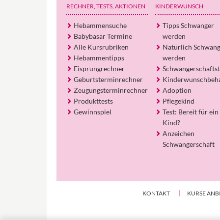
RECHNER, TESTS
, AKTIONEN
KINDERWUNSCH
Hebammensuche
Tipps Schwanger
Babybasar Termine
werden
Alle Kursrubriken
Natürlich Schwan
Hebammentipps
werden
Eisprungrechner
Schwangerschaftst
Geburtsterminrechner
Kinderwunschbeh
Zeugungsterminrechner
Adoption
Produkttests
Pflegekind
Gewinnspiel
Test: Bereit für ein
Kind?
Anzeichen
Schwangerschaft
KONTAKT
KURSE ANB