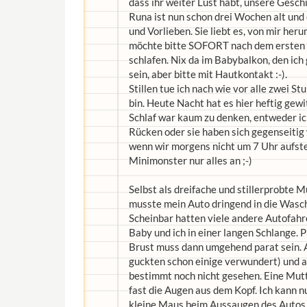
dass ihr weiter Lust habt, unsere Gesch
Runa ist nun schon drei Wochen alt und
und Vorlieben. Sie liebt es, von mir he
möchte bitte SOFORT nach dem ersten Q
schlafen. Nix da im Babybalkon, den ic
sein, aber bitte mit Hautkontakt :-).
Stillen tue ich nach wie vor alle zwei St
bin. Heute Nacht hat es hier heftig gew
Schlaf war kaum zu denken, entweder i
Rücken oder sie haben sich gegenseitig
wenn wir morgens nicht um 7 Uhr aufsteh
Minimonster nur alles an ;-)
Selbst als dreifache und stillerprobte
musste mein Auto dringend in die Wasch
Scheinbar hatten viele andere Autofahre
Baby und ich in einer langen Schlange. Pl
Brust muss dann umgehend parat sein. A
guckten schon einige verwundert) und 
bestimmt noch nicht gesehen. Eine Mutt
fast die Augen aus dem Kopf. Ich kann nu
kleine Maus beim Aussaugen des Autos wi