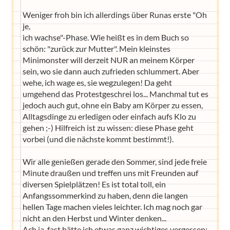
Weniger froh bin ich allerdings über Runas erste "Oh
je,
ich wachse"-Phase. Wie heißt es in dem Buch so
schön: "zurück zur Mutter". Mein kleinstes
Minimonster will derzeit NUR an meinem Körper
sein, wo sie dann auch zufrieden schlummert. Aber
wehe, ich wage es, sie wegzulegen! Da geht
umgehend das Protestgeschrei los... Manchmal tut es
jedoch auch gut, ohne ein Baby am Körper zu essen,
Alltagsdinge zu erledigen oder einfach aufs Klo zu
gehen ;-) Hilfreich ist zu wissen: diese Phase geht
vorbei (und die nächste kommt bestimmt!).
Wir alle genießen gerade den Sommer, sind jede freie
Minute draußen und treffen uns mit Freunden auf
diversen Spielplätzen! Es ist total toll, ein
Anfangssommerkind zu haben, denn die langen
hellen Tage machen vieles leichter. Ich mag noch gar
nicht an den Herbst und Winter denken...
Ach ja, fast hätte ich etwas ganz wichtiges vergessen: