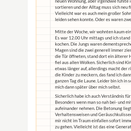
neuen Wohnung, aber irgendwie fühlte i
sortieren und der Alltag muss sich neu 
Vielleicht war es auch mein großer Sohn
leiden sehen konnte. Oder es waren zwei
Mitte der Woche, wir wohnten kaum eine
Es war 12.00 Uhr mittags und ich stand
kochen. Die Jungs waren dementspreche
Magen sind die zwei generell immer ziem
die Tür öffneten, stand dort ein älterer
fiel aus allen Wolken. Sicherlich sind 
etwas länger auf, allerdings macht der r
die Kinder zu meckern, das fand ich dan
ganzen Tag die Laune. Leider bin ich in
mich dann später über mich selbst.
Sicherlich habe ich auch Verständnis f
Besonders wenn man so nah bei- und mi
aufeinander nehmen. Die Betonung liegt
Verhaltensweisen und Geräuschkulisse
mir nicht im Traum einfallen sofort imm
zu gehen. Vielleicht ist das eine Genera