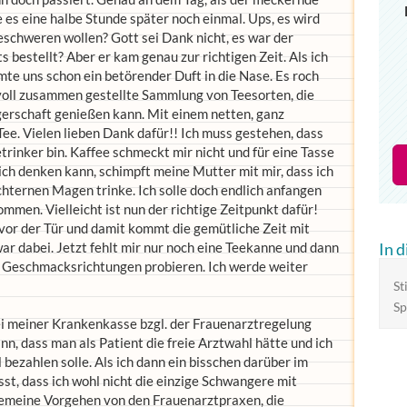
e es eine halbe Stunde später noch einmal. Ups, es wird
beschweren wollen? Gott sei Dank nicht, es war der
s bestellt? Aber er kam genau zur richtigen Zeit. Als ich
mte uns schon ein betörender Duft in die Nase. Es roch
evoll zusammen gestellte Sammlung von Teesorten, die
erschaft genießen kann. Mit einem netten, ganz
ee. Vielen lieben Dank dafür!! Ich muss gestehen, dass
etrinker bin. Kaffee schmeckt mir nicht und für eine Tasse
 ich denken kann, schimpft meine Mutter mit mir, dass ich
chternen Magen trinke. Ich solle doch endlich anfangen
men. Vielleicht ist nun der richtige Zeitpunkt dafür!
t vor der Tür und damit kommt die gemütliche Zeit mit
ar dabei. Jetzt fehlt mir nur noch eine Teekanne und dann
In 
n Geschmacksrichtungen probieren. Ich werde weiter
St
Sp
ei meiner Krankenkasse bzgl. der Frauenarztregelung
n, dass man als Patient die freie Arztwahl hätte und ich
 bezahlen solle. Als ich dann ein bisschen darüber im
st, dass ich wohl nicht die einzige Schwangere mit
lgemeine Vorgehen von den Frauenarztpraxen, die