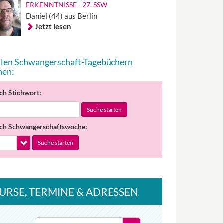
ERKENNTNISSE - 27. SSW
Daniel (44) aus Berlin
Jetzt lesen
allen Schwangerschaft-Tagebüchern
hen:
ch Stichwort:
Suche starten
ch Schwangerschaftswoche:
Suche starten
URSE
, TERMINE
& ADRESSEN