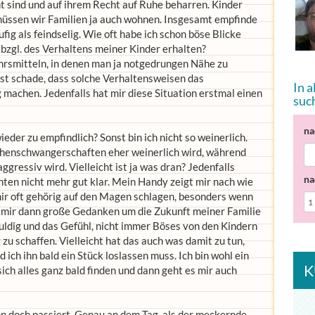
t sind und auf ihrem Recht auf Ruhe beharren. Kinder
üssen wir Familien ja auch wohnen. Insgesamt empfinde
ig als feindselig. Wie oft habe ich schon böse Blicke
zgl. des Verhaltens meiner Kinder erhalten?
hrsmitteln, in denen man ja notgedrungen Nähe zu
st schade, dass solche Verhaltensweisen das
In 
achen. Jedenfalls hat mir diese Situation erstmal einen
suc
na
eder zu empfindlich? Sonst bin ich nicht so weinerlich.
chenschwangerschaften eher weinerlich wird, während
ressiv wird. Vielleicht ist ja was dran? Jedenfalls
na
ten nicht mehr gut klar. Mein Handy zeigt mir nach wie
ir oft gehörig auf den Magen schlagen, besonders wenn
e mir dann große Gedanken um die Zukunft meiner Familie
uldig und das Gefühl, nicht immer Böses von den Kindern
u schaffen. Vielleicht hat das auch was damit zu tun,
ich ihn bald ein Stück loslassen muss. Ich bin wohl ein
K
ich alles ganz bald finden und dann geht es mir auch
nn doch passiert. Genau an dem Tag, als der meckernde