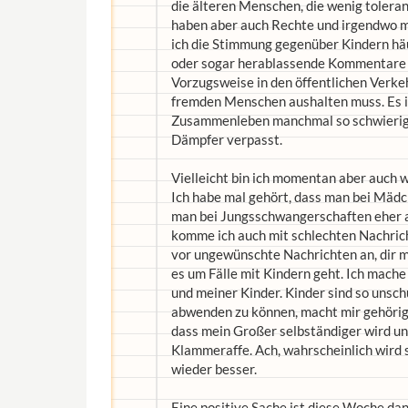
die älteren Menschen, die wenig toleran
haben aber auch Rechte und irgendwo m
ich die Stimmung gegenüber Kindern häuf
oder sogar herablassende Kommentare b
Vorzugsweise in den öffentlichen Verke
fremden Menschen aushalten muss. Es i
Zusammenleben manchmal so schwierig m
Dämpfer verpasst.
Vielleicht bin ich momentan aber auch wi
Ich habe mal gehört, dass man bei Mäd
man bei Jungsschwangerschaften eher agg
komme ich auch mit schlechten Nachrich
vor ungewünschte Nachrichten an, dir m
es um Fälle mit Kindern geht. Ich mach
und meiner Kinder. Kinder sind so unsch
abwenden zu können, macht mir gehörig z
dass mein Großer selbständiger wird und 
Klammeraffe. Ach, wahrscheinlich wird s
wieder besser.
Eine positive Sache ist diese Woche da