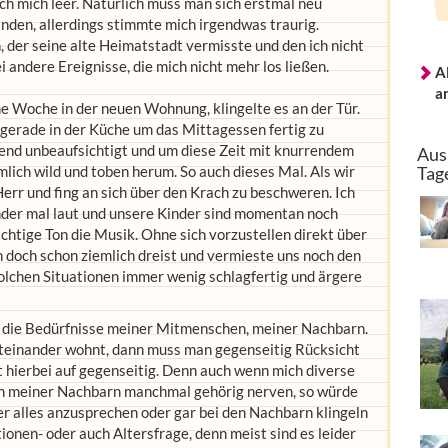
ch mich leer. Natürlich muss man sich erstmal neu
finden, allerdings stimmte mich irgendwas traurig.
, der seine alte Heimatstadt vermisste und den ich nicht
 andere Ereignisse, die mich nicht mehr los ließen.
A
a
 Woche in der neuen Wohnung, klingelte es an der Tür.
 gerade in der Küche um das Mittagessen fertig zu
nd unbeaufsichtigt und um diese Zeit mit knurrendem
Aus
lich wild und toben herum. So auch dieses Mal. Als wir
Tag
 Herr und fing an sich über den Krach zu beschweren. Ich
Kinder mal laut und unsere Kinder sind momentan noch
ichtige Ton die Musik. Ohne sich vorzustellen direkt über
n doch schon ziemlich dreist und vermieste uns noch den
 solchen Situationen immer wenig schlagfertig und ärgere
ür die Bedürfnisse meiner Mitmenschen, meiner Nachbarn.
teinander wohnt, dann muss man gegenseitig Rücksicht
 hierbei auf gegenseitig. Denn auch wenn mich diverse
n meiner Nachbarn manchmal gehörig nerven, so würde
er alles anzusprechen oder gar bei den Nachbarn klingeln
tionen- oder auch Altersfrage, denn meist sind es leider