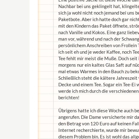
Nachbar bei uns geklingelt hat, klingelt
sich ja wohl nicht noch jemand bei uns 
Paketbote. Aber ich hatte doch gar nicht
mit den Kindern das Paket öffnete, strö
nach Vanille und Kokos. Eine ganz lieb
man vor, während und nach der Schwang
persönlichem Anschreiben von Frollein T
ich seit eh und je weder Kaffee, noch Te
Tee fehlt mir meist die Muße. Doch seit
morgens nur ein kaltes Glas Saft auf nü
mal etwas Warmes in den Bauch zu bekom
Schließlich steht die kältere Jahreszei
Decke und einem Tee. Sogar ein Tee-Ei w
werde ich mich durch die verschiedene
berichten!
Übrigens hatte ich diese Woche auch b
angerufen. Die Dame versicherte mir dan
den Betrag von 120 Euro auf keinen Fall
Internet recherchierte, wurde mir bewus
diesem Problem bin. Es ist wohl das al