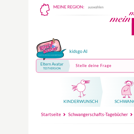
MEINE REGION:
auswählen
kidsgo AI
Eltern Avatar
Stelle deine Frage
TESTVERSION
KINDER­WUNSCH
SCHWAN
Mutterschutz, Elternzeit, Elterngeld
Hebammenpraxe
Beglei
Hebammenpraxe
Begleitung Sc
Babyku
Startseite
Schwangerschafts-Tagebücher