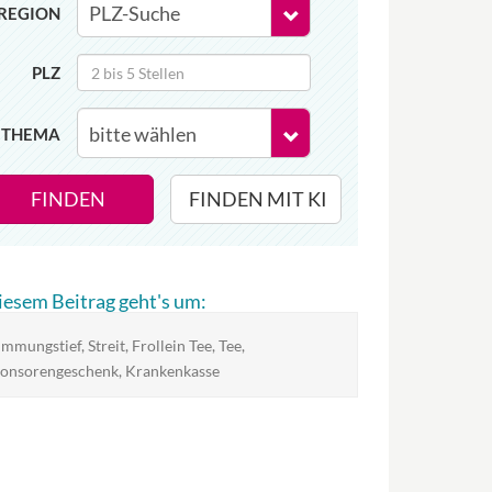
REGION
PLZ
THEMA
FINDEN
FINDEN MIT KI
diesem Beitrag geht's um:
immungstief, Streit, Frollein Tee, Tee,
onsorengeschenk, Krankenkasse