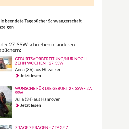
lle beendete Tagebücher Schwangerschaft
nzeigen
 der 27. SSW schrieben in anderen
ebüchern:
GEBURTSVORBEREITUNG/NUR NOCH
ZEHN WOCHEN - 27. SSW
Anna (36) aus Hitzacker
Jetzt lesen
WÜNSCHE FÜR DIE GEBURT 27. SSW - 27.
SSW
Julia (34) aus Hannover
Jetzt lesen
7 TAGE 7 FRAGEN - 7 TAGE 7