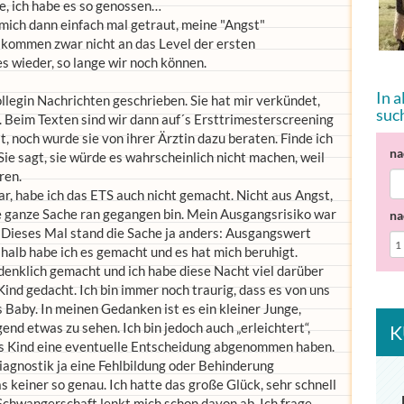
e, ich habe es so genossen…
 mich dann einfach mal getraut, meine "Angst"
 kommen zwar nicht an das Level der ersten
s wieder, so lange wir noch können.
In 
llegin Nachrichten geschrieben. Sie hat mir verkündet,
suc
. Beim Texten sind wir dann auf´s Ersttrimesterscreening
 noch wurde sie von ihrer Ärztin dazu beraten. Finde ich
na
Sie sagt, sie würde es wahrscheinlich nicht machen, weil
ren.
r, habe ich das ETS auch nicht gemacht. Nicht aus Angst,
ie ganze Sache ran gegangen bin. Mein Ausgangsrisiko war
na
 Dieses Mal stand die Sache ja anders: Ausgangswert
halb habe ich es gemacht und es hat mich beruhigt.
denklich gemacht und ich habe diese Nacht viel darüber
Kind gedacht. Ich bin immer noch traurig, dass es von uns
 Baby. In meinen Gedanken ist es ein kleiner Junge,
gend etwas zu sehen. Ich bin jedoch auch „erleichtert“,
K
das Kind eine eventuelle Entscheidung abgenommen haben.
iagnostik ja eine Fehlbildung oder Behinderung
 keiner so genau. Ich hatte das große Glück, sehr schnell
chwangerschaft lenkt mich schon davon ab. Ich frage