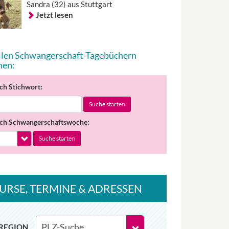
Sandra (32) aus Stuttgart
Jetzt lesen
allen Schwangerschaft-Tagebüchern
hen:
ch Stichwort:
Suche starten
ch Schwangerschaftswoche:
Suche starten
URSE
, TERMINE
& ADRESSEN
REGION