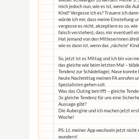
mich jedoch nun, wie es ist, wenn die Au
Kind? Vergesse ich es? Trauere ich dan
würde ich mir, dass meine Einstellung un
vergesse es nicht, akzeptiere es so, wie
falsch verstehen), dass mir eventuell
Hat jemand von den Mitleserinnen ähnl
wie es dann ist, wenn das „nächste“ Kind
So, jetzt ist es Mittag und ich bin von 
das gleiche wie beim letzten Mal – blöd
Tendenz zur Schädellage). Nase konnte b
heute Nachmittag meinen FA anrufen und
Spezialisten gehen soll.
Was das Outing betrifft – gleiche Tende
3x gleiche Tendenz für uns eine Sicherhe
Aussage gibt?
Die Aubergine und ich machen jetzt ers
Woche!
PS: Lt. meiner App wechseln jetzt nich
wundern!