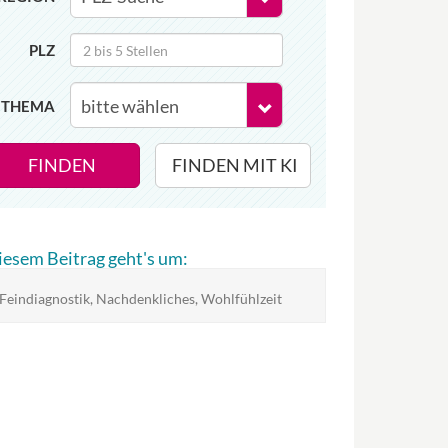
PLZ
THEMA
FINDEN
FINDEN MIT KI
diesem Beitrag geht's um:
 Feindiagnostik, Nachdenkliches, Wohlfühlzeit