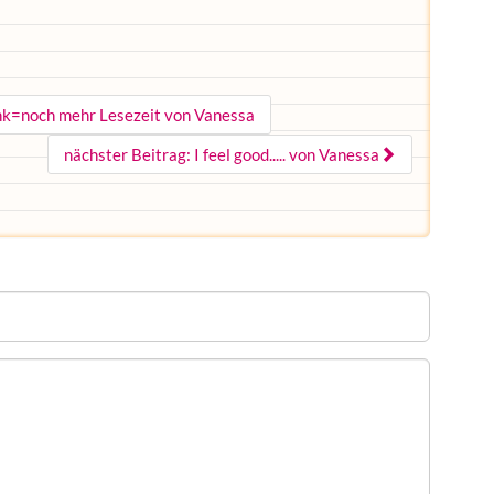
ank=noch mehr Lesezeit von Vanessa
nächster Beitrag: I feel good..... von Vanessa