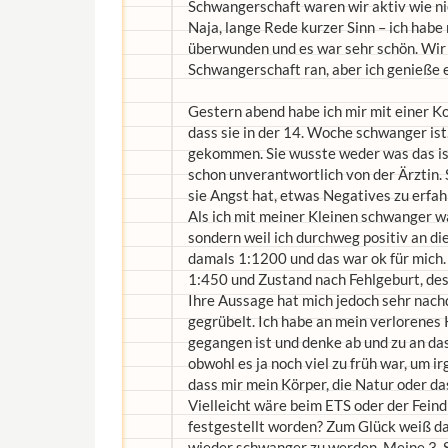
Schwangerschaft waren wir aktiv wie ni
Naja, lange Rede kurzer Sinn – ich habe
überwunden und es war sehr schön. Wir
Schwangerschaft ran, aber ich genieße e
Gestern abend habe ich mir mit einer Ko
dass sie in der 14. Woche schwanger ist
gekommen. Sie wusste weder was das ist,
schon unverantwortlich von der Ärztin. 
sie Angst hat, etwas Negatives zu erfah
Als ich mit meiner Kleinen schwanger wa
sondern weil ich durchweg positiv an d
damals 1:1200 und das war ok für mich.
1:450 und Zustand nach Fehlgeburt, des
Ihre Aussage hat mich jedoch sehr nach
gegrübelt. Ich habe an mein verlorenes 
gegangen ist und denke ab und zu an das
obwohl es ja noch viel zu früh war, um ir
dass mir mein Körper, die Natur oder 
Vielleicht wäre beim ETS oder der Feind
festgestellt worden? Zum Glück weiß das
wieder schwanger zu werden. Meine 3. S