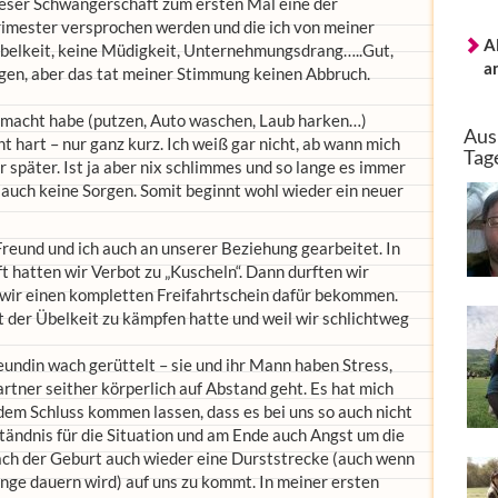
dieser Schwangerschaft zum ersten Mal eine der
Trimester versprochen werden und die ich von meiner
A
belkeit, keine Müdigkeit, Unternehmungsdrang…..Gut,
a
igen, aber das tat meiner Stimmung keinen Abbruch.
tgemacht habe (putzen, Auto waschen, Laub harken…)
Aus
hart – nur ganz kurz. Ich weiß gar nicht, ab wann mich
Tag
ar später. Ist ja aber nix schlimmes und so lange es immer
 auch keine Sorgen. Somit beginnt wohl wieder ein neuer
reund und ich auch an unserer Beziehung gearbeitet. In
hatten wir Verbot zu „Kuscheln“. Dann durften wir
 wir einen kompletten Freifahrtschein dafür bekommen.
mit der Übelkeit zu kämpfen hatte und weil wir schlichtweg
eundin wach gerüttelt – sie und ihr Mann haben Stress,
artner seither körperlich auf Abstand geht. Es hat mich
em Schluss kommen lassen, dass es bei uns so auch nicht
ständnis für die Situation und am Ende auch Angst um die
nach der Geburt auch wieder eine Durststrecke (auch wenn
lange dauern wird) auf uns zu kommt. In meiner ersten