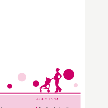
Wir haben Deutschlands ersten
Eltern-Avatar für dich geschaffen!
Egal, welche Frage du hast rund ums
LEBEN MIT KIND
Elternwerden und Elternsein, Kurse, Tipps
und Empfehlungen von Experten.