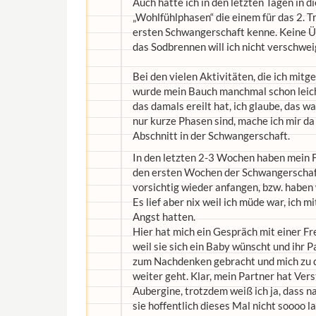
Auch hatte ich in den letzten Tagen in 
„Wohlfühlphasen“ die einem für das 2. 
ersten Schwangerschaft kenne. Keine Ü
das Sodbrennen will ich nicht verschwe
Bei den vielen Aktivitäten, die ich mi
wurde mein Bauch manchmal schon leicht 
das damals ereilt hat, ich glaube, das w
nur kurze Phasen sind, mache ich mir da
Abschnitt in der Schwangerschaft.
In den letzten 2-3 Wochen haben mein F
den ersten Wochen der Schwangerschaft 
vorsichtig wieder anfangen, bzw. haben
Es lief aber nix weil ich müde war, ich 
Angst hatten.
Hier hat mich ein Gespräch mit einer Fr
weil sie sich ein Baby wünscht und ihr P
zum Nachdenken gebracht und mich zu d
weiter geht. Klar, mein Partner hat Ver
Aubergine, trotzdem weiß ich ja, dass 
sie hoffentlich dieses Mal nicht soooo 