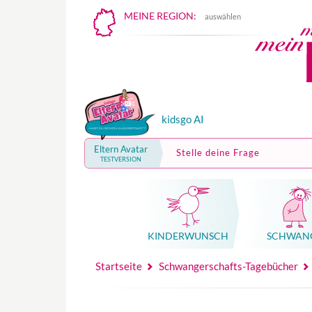
MEINE REGION:
auswählen
kidsgo AI
Eltern Avatar
Stelle deine Frage
TESTVERSION
KINDER­WUNSCH
SCHWAN
Mutterschutz, Elternzeit, Elterngeld
Hebammenpraxe
Beglei
Hebammenpraxe
Begleitung Sc
Babyku
Startseite
Schwangerschafts-Tagebücher