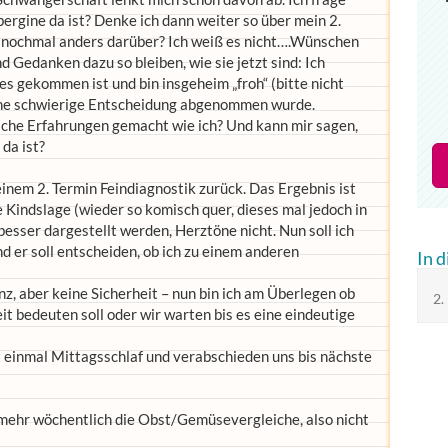
bergine da ist? Denke ich dann weiter so über mein 2.
n nochmal anders darüber? Ich weiß es nicht….Wünschen
d Gedanken dazu so bleiben, wie sie jetzt sind: Ich
 es gekommen ist und bin insgeheim „froh“ (bitte nicht
 eine schwierige Entscheidung abgenommen wurde.
iche Erfahrungen gemacht wie ich? Und kann mir sagen,
 da ist?
meinem 2. Termin Feindiagnostik zurück. Das Ergebnis ist
e Kindslage (wieder so komisch quer, dieses mal jedoch in
esser dargestellt werden, Herztöne nicht. Nun soll ich
 er soll entscheiden, ob ich zu einem anderen
In 
nz, aber keine Sicherheit – nun bin ich am Überlegen ob
2.
it bedeuten soll oder wir warten bis es eine eindeutige
t einmal Mittagsschlaf und verabschieden uns bis nächste
t mehr wöchentlich die Obst/Gemüsevergleiche, also nicht