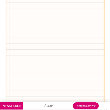
Egal, welche Frage du hast rund ums
Elternwerden und Elternsein, Kurse, Tipps
und Empfehlungen von Experten.
Hier bekommst du Antworten!
Hilf uns, den Avatar mit deinen Fragen zu
füttern und ihn mit jeder Bewertung ein
Stück besser zu machen!
Interessiert?
NEWSTICKER
Login