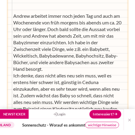
Hier bekommst du Antworten!
Andrew arbeitet immer noch jeden Tag und auch am
Hilf uns, den Avatar mit deinen Fragen zu
Wochenende von früh morgens bis abends um ca. 20
füttern und ihn mit jeder Bewertung ein
Stück besser zu machen!
Uhr oder länger. Doch bald sollte die Aussaat vorbei
sein und Andrew hat abends Zeit, um mit mir das
Babyzimmer einzurichten. Ich habe in der
Zwischenzeit viele Dinge, wie z.B. ein Babybett,
Wickeltisch, Babybadewanne, Babyhochsitz, Baby-
Bücher, und viele andere Babysachen aus zweiter
Hand besorgt.
Ich denke, dass nicht alles neu sein muss, weil es
erstens hier schwer ist, günstig in Ceduna
einzukaufen, aber es sehr teuer wird, wenn alles neu
ist. Zudem wächst das Baby so schnell, dass nicht
alles neu sein muss. Wir werden wichtige Dinge wie
zum Beispiel einen Kindersitz natürlich neu kaufen.
Interessiert?
NEWSTICKER
Login
Es fehlen uns zwar noch ganz viele Sachen, aber die
×
werden wir hoffentlich in zwei Wochen in Adelaide
Sonnenschutz - Worauf es ankommt
Die Erzählc
wichtige Hinweise
besorgen können. Eventuell werde ich jemanden in