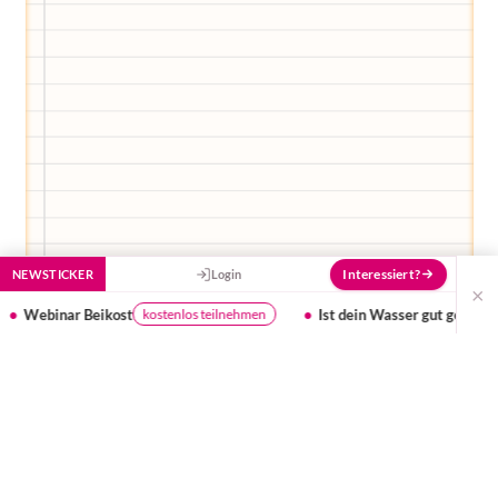
Interessiert?
NEWSTICKER
Login
×
Ist dein Wasser gut genug für dein Baby?
Umfrage: Kin
Testergebnis