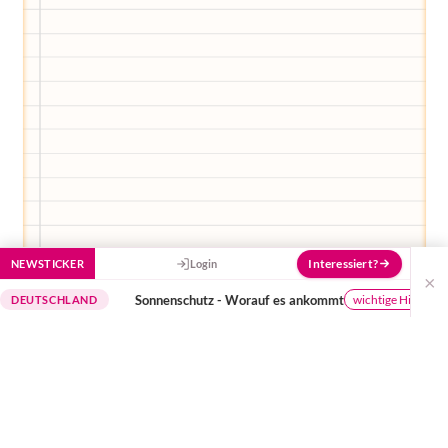
Interessiert?
NEWSTICKER
Login
×
Sonnenschutz - Worauf es ankommt
D
wichtige Hinweise
CHLAND