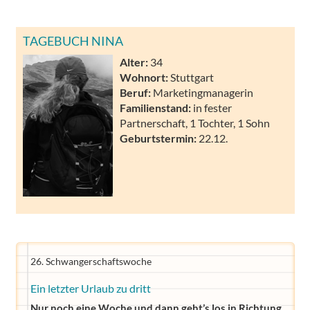
TAGEBUCH NINA
Alter:
34
Wohnort:
Stuttgart
Beruf:
Marketingmanagerin
Familienstand:
in fester
Partnerschaft, 1 Tochter, 1 Sohn
Geburtstermin:
22.12.
26. Schwangerschaftswoche
Ein letzter Urlaub zu dritt
Nur noch eine Woche und dann geht’s los in Richtung