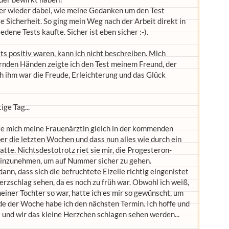
er wieder dabei, wie meine Gedanken um den Test
hte Sicherheit. So ging mein Weg nach der Arbeit direkt in
dene Tests kaufte. Sicher ist eben sicher :-).
sts positiv waren, kann ich nicht beschreiben. Mich
ernden Händen zeigte ich den Test meinem Freund, der
h ihm war die Freude, Erleichterung und das Glück
ige Tag...
te mich meine Frauenärztin gleich in der kommenden
er die letzten Wochen und dass nun alles wie durch ein
te. Nichtsdestotrotz riet sie mir, die Progesteron-
einzunehmen, um auf Nummer sicher zu gehen.
nn, dass sich die befruchtete Eizelle richtig eingenistet
rzschlag sehen, da es noch zu früh war. Obwohl ich weiß,
meiner Tochter so war, hatte ich es mir so gewünscht, um
nde der Woche habe ich den nächsten Termin. Ich hoffe und
t und wir das kleine Herzchen schlagen sehen werden...