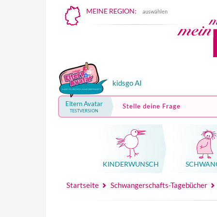
MEINE REGION:
auswählen
kidsgo AI
Eltern Avatar
Stelle deine Frage
TESTVERSION
KINDER­WUNSCH
SCHWAN
Mutterschutz, Elternzeit, Elterngeld
Hebammenpraxe
Beglei
Hebammenpraxe
Begleitung Sc
Babyku
Startseite
Schwangerschafts-Tagebücher