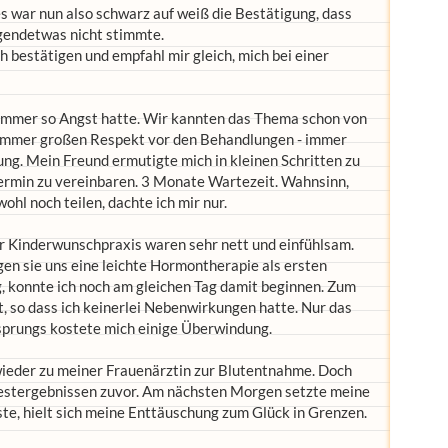
es war nun also schwarz auf weiß die Bestätigung, dass
rgendetwas nicht stimmte.
 bestätigen und empfahl mir gleich, mich bei einer
immer so Angst hatte. Wir kannten das Thema schon von
 immer großen Respekt vor den Behandlungen - immer
g. Mein Freund ermutigte mich in kleinen Schritten zu
ermin zu vereinbaren. 3 Monate Wartezeit. Wahnsinn,
ohl noch teilen, dachte ich mir nur.
er Kinderwunschpraxis waren sehr nett und einfühlsam.
en sie uns eine leichte Hormontherapie als ersten
ag, konnte ich noch am gleichen Tag damit beginnen. Zum
ht, so dass ich keinerlei Nebenwirkungen hatte. Nur das
sprungs kostete mich einige Überwindung.
wieder zu meiner Frauenärztin zur Blutentnahme. Doch
estergebnissen zuvor. Am nächsten Morgen setzte meine
ste, hielt sich meine Enttäuschung zum Glück in Grenzen.