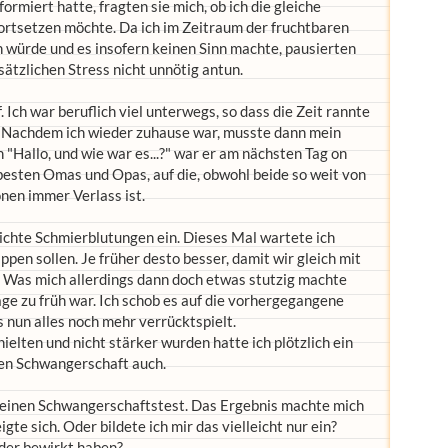
rmiert hatte, fragten sie mich, ob ich die gleiche
ortsetzen möchte. Da ich im Zeitraum der fruchtbaren
n würde und es insofern keinen Sinn machte, pausierten
sätzlichen Stress nicht unnötig antun.
 Ich war beruflich viel unterwegs, so dass die Zeit rannte
. Nachdem ich wieder zuhause war, musste dann mein
 "Hallo, und wie war es...?" war er am nächsten Tag on
besten Omas und Opas, auf die, obwohl beide so weit von
onen immer Verlass ist.
ichte Schmierblutungen ein. Dieses Mal wartete ich
ppen sollen. Je früher desto besser, damit wir gleich mit
Was mich allerdings dann doch etwas stutzig machte
age zu früh war. Ich schob es auf die vorhergegangene
nun alles noch mehr verrücktspielt.
ielten und nicht stärker wurden hatte ich plötzlich ein
ten Schwangerschaft auch.
einen Schwangerschaftstest. Das Ergebnis machte mich
igte sich. Oder bildete ich mir das vielleicht nur ein?
der bewirkt haben?