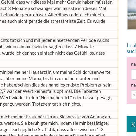
m Gefühl, dass wir dieses Mal mehr Geduld haben müssten.
nach 3 Monaten schwanger war, musste ich dieses Mal
cheinander geraten war. Allerdings redete ich mir ein,
es auch nicht gerade die stressfreiste Zeit. Es würde
chts tat sich und mit jeder einsetzenden Periode wuchs
In 
ohl wir uns immer wieder sagten, dass 7 Monate
suc
, wurde ich dennoch einfach nicht das Gefühl los, dass
na
rmin bei meiner Hausärztin, um meine Schilddrüsenwerte
a, über meine Mama, bis hin zu meinen Tanten und
e haben, schien dies das naheliegendste Problem zu sein.
na
,7 war der Wert keinesfalls optimal. Die Tabletten
n Wert wieder in den "Normalbereich" oder besser gesagt,
anger zu werden. Trotzdem tat sich nichts.
mich meiner Frauenärztin an. Sie wusste von Anfang an,
 werden. Sie beruhigte mich, indem sie mir bestätigte,
K
ge. Doch jegliche Statistik, dass alles zwischen 1-2
mal ist, bringt einem in der eigenen Situation einfach