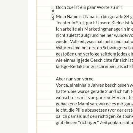
Doch zuerst ein paar Worte zu mir:
Mein Name ist Nina, ich bin gerade 34
Tochter in Stuttgart. Unsere Kleine ist 
Ich arbeite als Marketingmanagerin in 
nicht zuletzt aufgrund meiner wundervol
wieder Vollzeit, was mal mehr und mal w
Während meiner ersten Schwangerschaft
gestoßen und verfolge seitdem jedes ein
wie einmalig jede Geschichte für sich is
kidsgo-Redaktion zu schreiben, als ich 
Aber nun von vorne.
Vor ca. eineinhalb Jahren beschlossen w
hätten. Sie wurde gerade 2 und ich fühlt
wünschte es mir von ganzem Herzen. Jed
gebackene Mami sah, wurde es mir ganz 
leicht, die Pille abzusetzen (vor der e
da ich damals auf den richtigen Zeitpun
gibt diesen "richtigen" Zeitpunkt nicht 