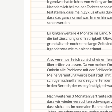
Irgendwie hatte ich es von Anfang an i
Nachdem ich bei meiner Tochter schon 
feststellen, dass mein Zyklus etwas dur
dass das ganz normal war. Immerhin war 
schon werden.
Es gingen weitere 4 Monate ins Land. Ni
die Enttäuschung und Traurigkeit. Obw
grundsätzlich noch keine lange Zeit sind
irgendetwas mit mir nicht stimmt.
Also vereinbarte ich zunächst einen Te
überprüfen zu lassen. Da von meiner Om
Onkeln alle Probleme mit der Schilddrüs
Meine Vermutung wurde bestätigt: mit 2
schlugen schnell an und regulierten de
in den Bereich, der es begünstigt, schw
Nach weiteren 3 Monaten vertraute ich 
dass wir wieder versuchten schwanger zu
dass sich alles im normalen Rahmen bewe
Jahre, um schwanger zu werden, noch nor