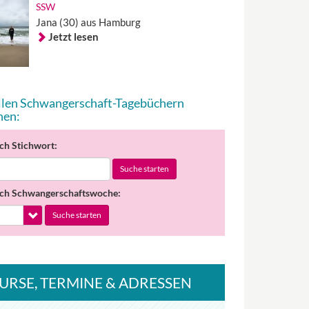
SSW
Jana (30) aus Hamburg
Jetzt lesen
allen Schwangerschaft-Tagebüchern
hen:
ch Stichwort:
Suche starten
ch Schwangerschaftswoche:
Suche starten
URSE
, TERMINE
& ADRESSEN