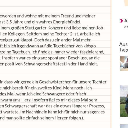
 geworden und wohne mit meinem Freund und meiner
A
fast 3,5 Jahre und ein wahres Energiebündel.
a
einem großen Stuttgarter Konzern und liebe meinen Job -
len Kollegen. Seitdem meine Tochter 2 ist, arbeite ich
eniger gut klappt. Doch dazu ein ander Mal mehr.
Aus
 bin ich irgendwann auf die Tagebücher von kidsgo
Tag
zelne Tagebuch. Ich finde es immer wieder faszinierend,
t. Insofern war es ein ganz spontaner Beschluss, an die
den positiven Schwangerschaftstest in der Hand hielt.
ir, dass wir gerne ein Geschwisterchen für unsere Tochter
e mich bereit für ein zweites Kind. Mehr noch - ich
es Mal, wenn ich eine Schwangere oder frisch
warm ums Herz. Insofern fiel es mir dieses Mal sehr
rsten Schwangerschaft war das ein etwas längerer Prozess,
kt wartete. Im Nachhinein kann ich für mich nur sagen: es
und man sollte einfach seinem Herzen folgen.).