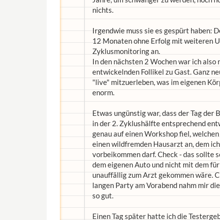
nichts.
Irgendwie muss sie es gespürt haben: Den
12 Monaten ohne Erfolg mit weiteren Un
Zyklusmonitoring an.
In den nächsten 2 Wochen war ich also r
entwickelnden Follikel zu Gast. Ganz n
"live" mitzuerleben, was im eigenen Kö
enorm.
Etwas ungünstig war, dass der Tag der
in der 2. Zyklushälfte entsprechend ent
genau auf einen Workshop fiel, welchen 
einen wildfremden Hausarzt an, dem ich 
vorbeikommen darf. Check - das sollte s
dem eigenen Auto und nicht mit dem für a
unauffällig zum Arzt gekommen wäre. Ch
langen Party am Vorabend nahm mir die
so gut.
Einen Tag später hatte ich die Testerge