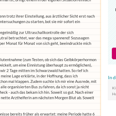
n trotz ihrer Einstellung, aus ärztlicher Sicht erst nach
tersuchungen zu starten, bot sie mir sofort ein
egelmäßig zur Ultraschallkontrolle der sich
eutral betrachtet, war das mega spannend! Sozusagen
rper Monat für Monat von sich geht, beeindruckte mich
 Blutentnahme (zum Testen, ob sich das Gelbkörperhormon
wickelt, um eine Einnistung überhaupt zu ermöglichen),
wir 2 Tage mitten im Schwarzwald hatten. So rief ich
meine Lage erklärte, in der Hoffnung, dass ich
In 
chon mal klappen. Zudem suchte ich mir eine Ausrede, mit
lle organisierten Bus zu fahren, da ich sonst ja nicht
Ki
eck - auch das bekam ich hin. Soweit so gut. Nach einer
Ho
 nette Arzthelferin am nächsten Morgen Blut ab. Soweit
bnisse bereits früher als erwartet: meine Periode hatte 6