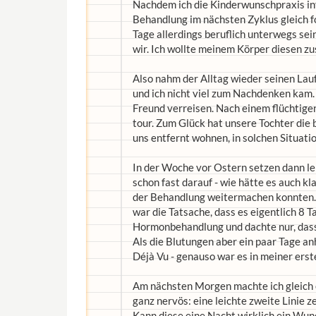
Nachdem ich die Kinderwunschpraxis info
Behandlung im nächsten Zyklus gleich f
Tage allerdings beruflich unterwegs sei
wir. Ich wollte meinem Körper diesen zu
Also nahm der Alltag wieder seinen Lauf.
und ich nicht viel zum Nachdenken kam
Freund verreisen. Nach einem flüchtigen
tour. Zum Glück hat unsere Tochter die 
uns entfernt wohnen, in solchen Situati
In der Woche vor Ostern setzen dann le
schon fast darauf - wie hätte es auch kla
der Behandlung weitermachen konnten. 
war die Tatsache, dass es eigentlich 8 T
Hormonbehandlung und dachte nur, dass 
Als die Blutungen aber ein paar Tage anh
Déjà Vu - genauso war es in meiner ers
Am nächsten Morgen machte ich gleich 
ganz nervös: eine leichte zweite Linie ze
Kann diese eine Nacht wirklich ein Wun