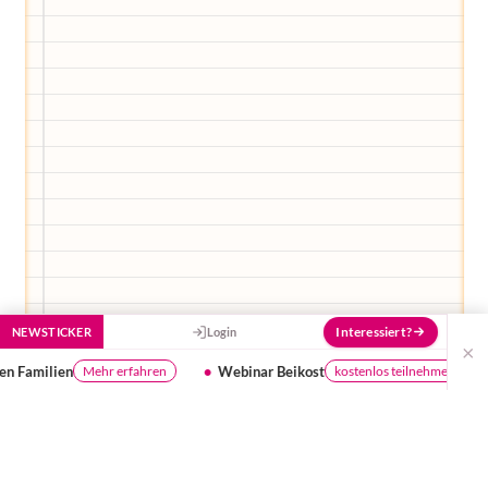
füttern und ihn mit jeder Bewertung ein
Stück besser zu machen!
Interessiert?
NEWSTICKER
Login
×
Webinar Beikost
Ist dein Wasser gut genug f
kostenlos teilnehmen