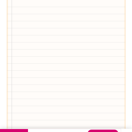
Eltern-Avatar für dich geschaffen!
Egal, welche Frage du hast rund ums
Elternwerden und Elternsein, Kurse, Tipps
und Empfehlungen von Experten.
Hier bekommst du Antworten!
Hilf uns, den Avatar mit deinen Fragen zu
füttern und ihn mit jeder Bewertung ein
Stück besser zu machen!