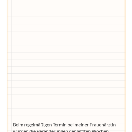
Wir haben Deutschlands ersten
Eltern-Avatar für dich geschaffen!
Egal, welche Frage du hast rund ums
Elternwerden und Elternsein, Kurse, Tipps
und Empfehlungen von Experten.
Hier bekommst du Antworten!
Hilf uns, den Avatar mit deinen Fragen zu
füttern und ihn mit jeder Bewertung ein
Stück besser zu machen!
Beim regelmäßigen Termin bei meiner Frauenärztin
wurden die Veränderungen der letzten Wochen