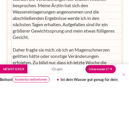
besprochen. Meine Ärztin hat sich den
Wassereinlagerungen angenommen und die
abschließenden Ergebnisse werde ich in den
nächsten Tagen erhalten. Aufgefallen sind ihr ein
größerer Gewichtssprung und mein etwas fülligeres
Gesicht.
Daher fragte sie mich, ob ich an Magenschmerzen
gelitten hätte oder sonstige Veränderungen
erfolgten. Zu blöd nur, dass ich letzte Woche die
Magen-Darm-Verstimmung hatte und ich am Abend
Interessiert?
NEWSTICKER
Login
×
vorm Arzttermin erhebliche Wadenkrämpfe in der
Ist dein Wasser gut genug für dein Baby?
Umfrage: Kinder
Testergebnis
Nacht erleiden musste. Daher bemerkte sie, dass eine
Gestose ausgeschlossen werden muss und entnahm
wieder einmal Blut für ein großes Blutbild - welches
sicherlich Klarheit verschaffen wird.
Wenn ich sie richtig verstanden habe, verändern sich
bei einer Gestose die Blutgefäße, sodass aufgrund
der mangelnden Durchblutung Funktions- und