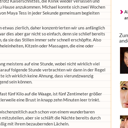
trotz Kaiserschnittes, die Klinik wieder verlassen und
e zu Hause anzukommen. Michael konnte sich zwei Wochen
A
 von Maya Tess in jeder Sekunde gemeinsam begleiten
a
etwas zierlich, daher konzentrierten wir uns anfänglich
r dies aber gar nicht so einfach, denn sie schlief bereits
Zum
da sie das Stillen immer sehr schnell erschöpfte. Also
and
cheleinheiten, Kitzeln oder Massagen, die eine oder
ng meistens auf eine Stunde, wobei nicht wirklich viel
darauf folgende Stunde verbrachten wir dann in der Regel
atte ich wirklich keine Ahnung, dass vierundzwanzig
gend sein können.
ast fünf Kilo auf die Waage, ist fünf Zentimeter größer
tlerweile eine Brust in knapp zehn Minuten leer trinkt.
wischenzeitlich auch schon von einem wunderbaren
mitzuteilen, aber sie schläft die Nächte bereits durch
äßig mit ihrem bezaubernden Lächeln.