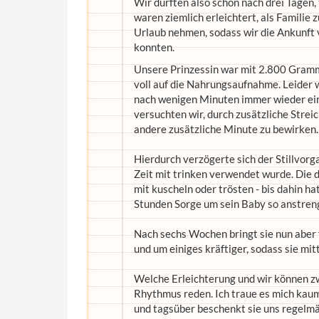
Wir durften also schon nach drei Tagen, 
waren ziemlich erleichtert, als Famili
Urlaub nehmen, sodass wir die Ankunft
konnten.
Unsere Prinzessin war mit 2.800 Gramm 
voll auf die Nahrungsaufnahme. Leider wa
nach wenigen Minuten immer wieder ein, 
versuchten wir, durch zusätzliche Strei
andere zusätzliche Minute zu bewirken.
Hierdurch verzögerte sich der Stillvorga
Zeit mit trinken verwendet wurde. Die 
mit kuscheln oder trösten - bis dahin h
Stunden Sorge um sein Baby so anstren
Nach sechs Wochen bringt sie nun aber f
und um einiges kräftiger, sodass sie mit
Welche Erleichterung und wir können z
Rhythmus reden. Ich traue es mich kaum 
und tagsüber beschenkt sie uns regelm