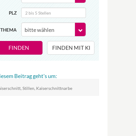
PLZ
THEMA
FINDEN
FINDEN MIT KI
diesem Beitrag geht's um:
iserschnitt, Stillen, Kaiserschnittnarbe