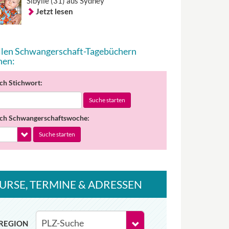
Sibylle (31) aus Sydney
Jetzt lesen
allen Schwangerschaft-Tagebüchern
hen:
ch Stichwort:
Suche starten
ch Schwangerschaftswoche:
Suche starten
URSE
, TERMINE
& ADRESSEN
REGION