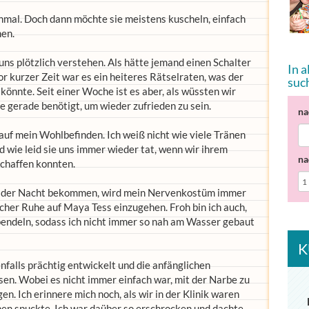
hmal. Doch dann möchte sie meistens kuscheln, einfach
hen.
uns plötzlich verstehen. Als hätte jemand einen Schalter
In 
r kurzer Zeit war es ein heiteres Rätselraten, was der
suc
könnte. Seit einer Woche ist es aber, als wüssten wir
e gerade benötigt, um wieder zufrieden zu sein.
na
 auf mein Wohlbefinden. Ich weiß nicht wie viele Tränen
 wie leid sie uns immer wieder tat, wenn wir ihrem
na
schaffen konnten.
in der Nacht bekommen, wird mein Nervenkostüm immer
ischer Ruhe auf Maya Tess einzugehen. Froh bin ich auch,
endeln, sodass ich nicht immer so nah am Wasser gebaut
K
falls prächtig entwickelt und die anfänglichen
sen. Wobei es nicht immer einfach war, mit der Narbe zu
en. Ich erinnere mich noch, als wir in der Klinik waren
en spuckte. Ich war daüber so erschrocken und dachte,