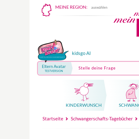
MEINE REGION:
auswählen
kidsgo AI
Eltern Avatar
Stelle deine Frage
TESTVERSION
KINDER­WUNSCH
SCHWAN
Mutterschutz, Elternzeit, Elterngeld
Hebammenpraxe
Beglei
Hebammenpraxe
Begleitung Sc
Babyku
Startseite
Schwangerschafts-Tagebücher