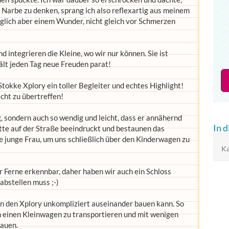
e Narbe zu denken, sprang ich also reflexartig aus meinem
 glich aber einem Wunder, nicht gleich vor Schmerzen
d integrieren die Kleine, wo wir nur können. Sie ist
ält jeden Tag neue Freuden parat!
tokke Xplory ein toller Begleiter und echtes Highlight!
icht zu übertreffen!
ig, sondern auch so wendig und leicht, dass er annähernd
In 
itte auf der Straße beeindruckt und bestaunen das
ne junge Frau, um uns schließlich über den Kinderwagen zu
Ka
er Ferne erkennbar, daher haben wir auch ein Schloss
 abstellen muss ;-)
an den Xplory unkompliziert auseinander bauen kann. So
in einen Kleinwagen zu transportieren und mit wenigen
auen.