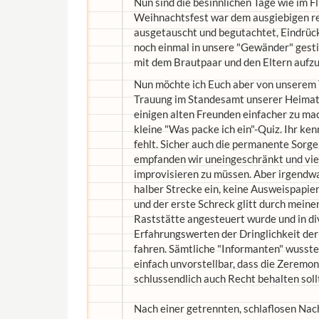
Nun sind die besinnlichen Tage wie im F
Weihnachtsfest war dem ausgiebigen re
ausgetauscht und begutachtet, Eindrück
noch einmal in unsere "Gewänder" gesti
mit dem Brautpaar und den Eltern aufz
Nun möchte ich Euch aber von unserem Ta
Trauung im Standesamt unserer Heimatst
einigen alten Freunden einfacher zu mac
kleine "Was packe ich ein"-Quiz. Ihr k
fehlt. Sicher auch die permanente Sorge
empfanden wir uneingeschränkt und vielf
improvisieren zu müssen. Aber irgendwan
halber Strecke ein, keine Ausweispapie
und der erste Schreck glitt durch mein
Raststätte angesteuert wurde und in di
Erfahrungswerten der Dringlichkeit de
fahren. Sämtliche "Informanten" wussten
einfach unvorstellbar, dass die Zeremon
schlussendlich auch Recht behalten soll
Nach einer getrennten, schlaflosen Nac