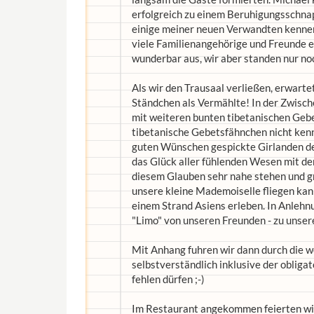
erfolgreich zu einem Beruhigungsschnaps
einige meiner neuen Verwandten kennen 
viele Familienangehörige und Freunde er
wunderbar aus, wir aber standen nur no
Als wir den Trausaal verließen, erwarte
Ständchen als Vermählte! In der Zwische
mit weiteren bunten tibetanischen Gebe
tibetanische Gebetsfähnchen nicht kenn
guten Wünschen gespickte Girlanden de
das Glück aller fühlenden Wesen mit d
diesem Glauben sehr nahe stehen und gr
unsere kleine Mademoiselle fliegen kan
einem Strand Asiens erleben. In Anleh
"Limo" von unseren Freunden - zu unse
Mit Anhang fuhren wir dann durch die w
selbstverständlich inklusive der obliga
fehlen dürfen ;-)
Im Restaurant angekommen feierten wir