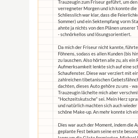
Trauzeugin zum Friseur geführt, um den "
verregneter Morgen und ich konnte die 
Schliesslich war klar, dass die Feierlic
Sommer) und ein Sektempfang vorm Stan
ahnte ja nichts von den Plänen unserer
- schnörkellos und lösungsorientiert.
Da mich der Friseur nicht kannte, führt
Föhnens, sodass es allen Kunden (bis h
zu lauschen. Also hörten alle zu, als ei
Aufmerksamkeit lenkte sich auf eine s
Schaufenster. Diese war verziert mit 
zahlreichen tibetanischen Gebetsfähnch
dachten, dieses Auto gehöre zu uns - w
Trauzeugin lächelte mich aber verschmit
"Hochzeitskutsche" sei. Mein Herz spr
und natürlich machten sich auch wieder
schöne Make-up. An mehr konnte ich ein
Dies war auch der Moment, indem die An
geplante Fest bekam seine erste besond
langsam die Gäste formierten. Michael