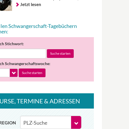
Jetzt lesen
allen Schwangerschaft-Tagebüchern
hen:
ch Stichwort:
Suche starten
ch Schwangerschaftswoche:
Suche starten
URSE
, TERMINE
& ADRESSEN
REGION