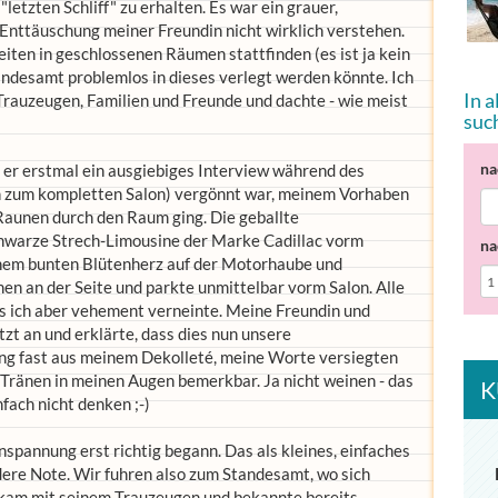
letzten Schliff" zu erhalten. Es war ein grauer,
Enttäuschung meiner Freundin nicht wirklich verstehen.
hkeiten in geschlossenen Räumen stattfinden (es ist ja kein
desamt problemlos in dieses verlegt werden könnte. Ich
In 
 Trauzeugen, Familien und Freunde und dachte - wie meist
suc
na
e er erstmal ein ausgiebiges Interview während des
in zum kompletten Salon) vergönnt war, meinem Vorhaben
n Raunen durch den Raum ging. Die geballte
chwarze Strech-Limousine der Marke Cadillac vorm
na
einem bunten Blütenherz auf der Motorhaube und
en an der Seite und parkte unmittelbar vorm Salon. Alle
as ich aber vehement verneinte. Meine Freundin und
zt an und erklärte, dass dies nun unsere
ang fast aus meinem Dekolleté, meine Worte versiegten
 Tränen in meinen Augen bemerkbar. Ja nicht weinen - das
K
fach nicht denken ;-)
spannung erst richtig begann. Das als kleines, einfaches
ere Note. Wir fuhren also zum Standesamt, wo sich
 kam mit seinem Trauzeugen und bekannte bereits