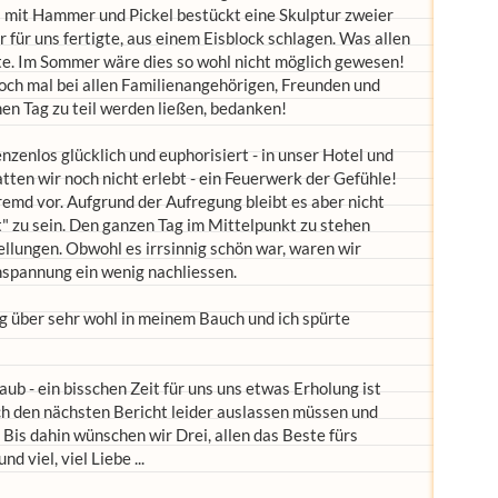
 mit Hammer und Pickel bestückt eine Skulptur zweier
 für uns fertigte, aus einem Eisblock schlagen. Was allen
ete. Im Sommer wäre dies so wohl nicht möglich gewesen!
noch mal bei allen Familienangehörigen, Freunden und
en Tag zu teil werden ließen, bedanken!
nzenlos glücklich und euphorisiert - in unser Hotel und
tten wir noch nicht erlebt - ein Feuerwerk der Gefühle!
emd vor. Aufgrund der Aufregung bleibt es aber nicht
t" zu sein. Den ganzen Tag im Mittelpunkt zu stehen
ellungen. Obwohl es irrsinnig schön war, waren wir
Anspannung ein wenig nachliessen.
ag über sehr wohl in meinem Bauch und ich spürte
ub - ein bisschen Zeit für uns uns etwas Erholung ist
ch den nächsten Bericht leider auslassen müssen und
Bis dahin wünschen wir Drei, allen das Beste fürs
 viel, viel Liebe ...