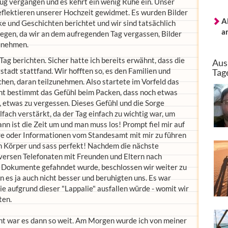
lug vergangen und es kehrt ein wenig Ruhe ein. Unser
flektieren unserer Hochzeit gewidmet. Es wurden Bilder
A
e und Geschichten berichtet und wir sind tatsächlich
a
egen, da wir an dem aufregenden Tag vergassen, Bilder
unehmen.
g berichten. Sicher hatte ich bereits erwähnt, dass die
Aus
adt stattfand. Wir hofften so, es den Familien und
Tag
hen, daran teilzunehmen. Also startete im Vorfeld das
ennt bestimmt das Gefühl beim Packen, dass noch etwas
, etwas zu vergessen. Dieses Gefühl und die Sorge
ach verstärkt, da der Tag einfach zu wichtig war, um
n ist die Zeit um und man muss los! Prompt fiel mir auf
re oder Informationen vom Standesamt mit mir zu führen
en Körper und sass perfekt! Nachdem die nächste
versen Telefonaten mit Freunden und Eltern nach
r Dokumente gefahndet wurde, beschlossen wir weiter zu
 es ja auch nicht besser und beruhigten uns. Es war
ie aufgrund dieser "Lappalie" ausfallen würde - womit wir
ten.
ht war es dann so weit. Am Morgen wurde ich von meiner