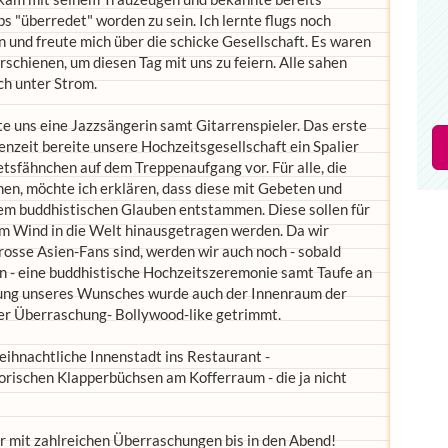
 "überredet" worden zu sein. Ich lernte flugs noch
und freute mich über die schicke Gesellschaft. Es waren
schienen, um diesen Tag mit uns zu feiern. Alle sahen
ch unter Strom.
te uns eine Jazzsängerin samt Gitarrenspieler. Das erste
nzeit bereite unsere Hochzeitsgesellschaft ein Spalier
tsfähnchen auf dem Treppenaufgang vor. Für alle, die
en, möchte ich erklären, dass diese mit Gebeten und
m buddhistischen Glauben entstammen. Diese sollen für
em Wind in die Welt hinausgetragen werden. Da wir
osse Asien-Fans sind, werden wir auch noch - sobald
n - eine buddhistische Hochzeitszeremonie samt Taufe an
nung unseres Wunsches wurde auch der Innenraum der
rer Überraschung- Bollywood-like getrimmt.
eihnachtliche Innenstadt ins Restaurant -
torischen Klapperbüchsen am Kofferraum - die ja nicht
 mit zahlreichen Überraschungen bis in den Abend!