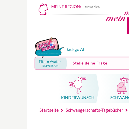
MEINE REGION:
auswählen
kidsgo AI
Eltern Avatar
Stelle deine Frage
TESTVERSION
KINDER­WUNSCH
SCHWAN
Mutterschutz, Elternzeit, Elterngeld
Hebammenpraxe
Beglei
Hebammenpraxe
Begleitung Sc
Babyku
Startseite
Schwangerschafts-Tagebücher