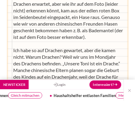
Drachen erwartet, aber wie ihr auf dem Foto (leider
nicht) erkennen könnt, kam aus der edlen roten Box
im Seidenbeutel eingepackt, ein Hase raus. Genauso
wie wir von anderen chinesischen Freunden Hasen
geschenkt bekommen haben z. B. als Bademantel (der
ist auf dem Foto besser erkennbar).
Ich habe so auf Drachen gewartet, aber die kamen
nicht. Warum Drachen? Weil wir uns im Mondjahr
des Drachens befinden. „Unsere Toni ist ein Drache.“
Manche chinesische Eltern planen sogar die Geburt
des Kindes auf ein Drachenjahr, weil der Drache für
ganz viel tolles steht (wie im Übrigen jedes andere
Interessiert?
NEWSTICKER
Login
×
Tierkreiszeichen auch ;) ).
lfer entlasten Familien
Webinar Beikost
Mehr erfahren
kostenlos tei
Insgesamt gibt es 12 Tierkreiszeichen. Unsere Kinder
sind Ratte, Tiger und eben Drache. Für die 12 gibt es
eine super schöne Geschichte aus der sich die tollen
Eigenschaften ableiten lassen. Ich war nämlich von
Ratte so gar nicht begeistert, nicht weil ich