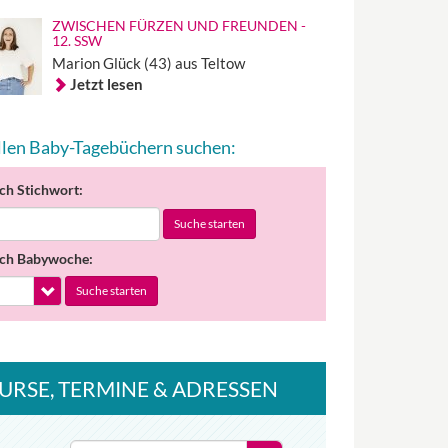
ZWISCHEN FÜRZEN UND FREUNDEN -
12. SSW
Marion Glück (43) aus Teltow
Jetzt lesen
allen Baby-Tagebüchern suchen:
ch Stichwort:
Suche starten
ch Babywoche:
Suche starten
URSE
, TERMINE
& ADRESSEN