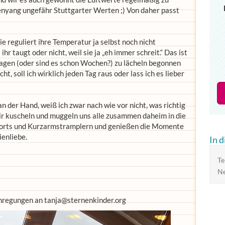
henyang ungefähr Stuttgarter Werten ;) Von daher passt
e reguliert ihre Temperatur ja selbst noch nicht
ihr taugt oder nicht, weil sie ja „eh immer schreit.“ Das ist
n Tagen (oder sind es schon Wochen?) zu lächeln begonnen
ht, soll ich wirklich jeden Tag raus oder lass ich es lieber
 an der Hand, weiß ich zwar nach wie vor nicht, was richtig
wir kuscheln und muggeln uns alle zusammen daheim in die
Shorts und Kurzarmstramplern und genießen die Momente
ienliebe.
In 
Te
Ne
nregungen an tanja@sternenkinder.org