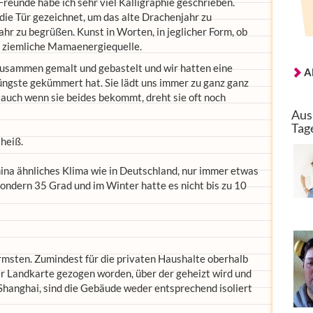
reunde habe ich sehr viel Kalligraphie geschrieben.
die Tür gezeichnet, um das alte Drachenjahr zu
hr zu begrüßen. Kunst in Worten, in jeglicher Form, ob
ne ziemliche Mamaenergiequelle.
zusammen gemalt und gebastelt und wir hatten eine
A
Jüngste gekümmert hat. Sie lädt uns immer zu ganz ganz
auch wenn sie beides bekommt, dreht sie oft noch
Aus
Tag
 heiß.
ina ähnliches Klima wie in Deutschland, nur immer etwas
sondern 35 Grad und im Winter hatte es nicht bis zu 10
msten. Zumindest für die privaten Haushalte oberhalb
 der Landkarte gezogen worden, über der geheizt wird und
 Shanghai, sind die Gebäude weder entsprechend isoliert