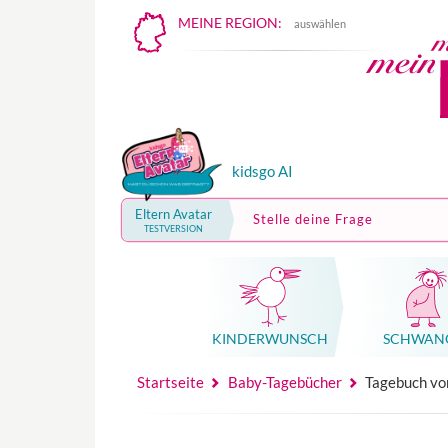
MEINE REGION:
auswählen
kidsgo AI
Eltern Avatar
Stelle deine Frage
TESTVERSION
KINDER­WUNSCH
SCHWAN
Mutterschutz, Elternzeit, Elterngeld
Hebammenpraxe
Beglei
Hebammenpraxe
Begleitung Sc
Babyku
Startseite
Baby-Tagebücher
Tagebuch vo