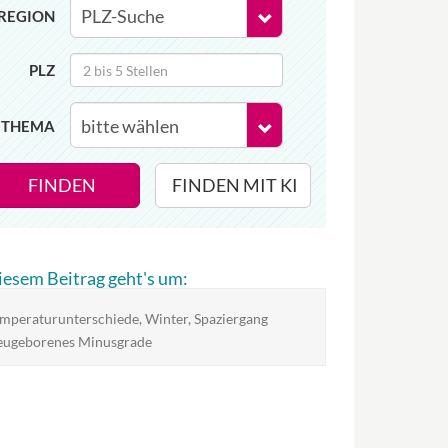
REGION
PLZ
THEMA
FINDEN
FINDEN MIT KI
diesem Beitrag geht's um:
mperaturunterschiede, Winter, Spaziergang
ugeborenes Minusgrade