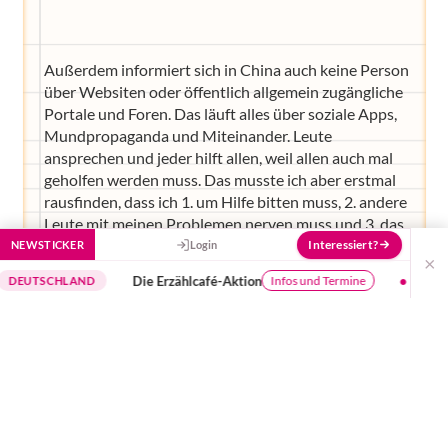
Außerdem informiert sich in China auch keine Person
über Websiten oder öffentlich allgemein zugängliche
Portale und Foren. Das läuft alles über soziale Apps,
Mundpropaganda und Miteinander. Leute
ansprechen und jeder hilft allen, weil allen auch mal
geholfen werden muss. Das musste ich aber erstmal
rausfinden, dass ich 1. um Hilfe bitten muss, 2. andere
Leute mit meinen Problemen nerven muss und 3. das
überhaupt kein Problem ist, sondern
Interessiert?
NEWSTICKER
Login
×
selbstverständlich.
Die Erzählcafé-Aktion
Buchungssystem
Infos und Termine
CHLAND
Als ich dann Babyschwimmen rausgefunden, was im
Endeffekt, eben „Baby im Wasser und danach
Massage ist.“ Geht auch daheim in der Badewanne,
aber dann lerne ich ja keine anderen Eltern kennen,
mit denen ich in China sowieso nicht reden kann, aber
es fühlt sich einfach super an.