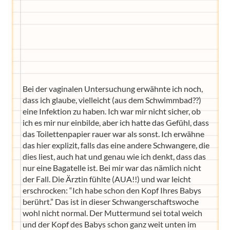
Bei der vaginalen Untersuchung erwähnte ich noch,
dass ich glaube, vielleicht (aus dem Schwimmbad??)
eine Infektion zu haben. Ich war mir nicht sicher, ob
ich es mir nur einbilde, aber ich hatte das Gefühl, dass
das Toilettenpapier rauer war als sonst. Ich erwähne
das hier explizit, falls das eine andere Schwangere, die
dies liest, auch hat und genau wie ich denkt, dass das
nur eine Bagatelle ist. Bei mir war das nämlich nicht
der Fall. Die Ärztin fühlte (AUA!!) und war leicht
erschrocken: “Ich habe schon den Kopf Ihres Babys
Wir haben Deutschlands ersten
Eltern-Avatar für dich geschaffen!
berührt.” Das ist in dieser Schwangerschaftswoche
wohl nicht normal. Der Muttermund sei total weich
Egal, welche Frage du hast rund ums
und der Kopf des Babys schon ganz weit unten im
Elternwerden und Elternsein, Kurse, Tipps