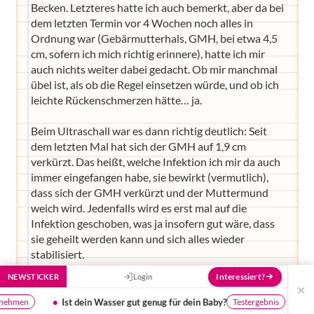
Becken. Letzteres hatte ich auch bemerkt, aber da bei
und Empfehlungen von Experten.
dem letzten Termin vor 4 Wochen noch alles in
Hier bekommst du Antworten!
Ordnung war (Gebärmutterhals, GMH, bei etwa 4,5
Hilf uns, den Avatar mit deinen Fragen zu
cm, sofern ich mich richtig erinnere), hatte ich mir
füttern und ihn mit jeder Bewertung ein
auch nichts weiter dabei gedacht. Ob mir manchmal
Stück besser zu machen!
übel ist, als ob die Regel einsetzen würde, und ob ich
leichte Rückenschmerzen hätte… ja.
Beim Ultraschall war es dann richtig deutlich: Seit
dem letzten Mal hat sich der GMH auf 1,9 cm
verkürzt. Das heißt, welche Infektion ich mir da auch
immer eingefangen habe, sie bewirkt (vermutlich),
dass sich der GMH verkürzt und der Muttermund
weich wird. Jedenfalls wird es erst mal auf die
Infektion geschoben, was ja insofern gut wäre, dass
sie geheilt werden kann und sich alles wieder
stabilisiert.
Interessiert?
NEWSTICKER
Login
Ich müsse sofort ins Krankenhaus, weil die Gefahr
×
einer Frühgeburt bestünde. Und zwar noch heute,
 für dein Baby?
Umfrage: Kinderkurse - Was ist wichtig?
Testergebnis