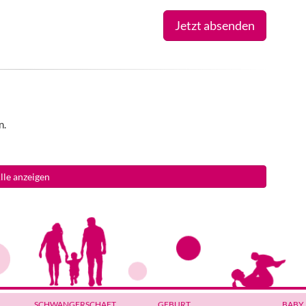
Jetzt absenden
n.
lle anzeigen
SCHWANGERSCHAFT
GEBURT
BABY