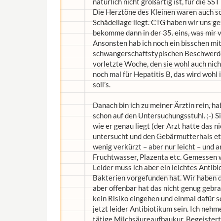
natürlich nicht großartig ist, für die SS
Die Herztöne des Kleinen waren auch schö
Schädellage liegt. CTG haben wir uns ges
bekomme dann in der 35. eins, was mir vö
Ansonsten hab ich noch ein bisschen mit
schwangerschaftstypischen Beschwerden
vorletzte Woche, den sie wohl auch nich
noch mal für Hepatitis B, das wird wohl 
soll’s.
Danach bin ich zu meiner Ärztin rein, ha
schon auf den Untersuchungsstuhl. ;-) S
wie er genau liegt (der Arzt hatte das 
untersucht und den Gebärmutterhals etc
wenig verkürzt – aber nur leicht – und a
Fruchtwasser, Plazenta etc. Gemessen 
Leider muss ich aber ein leichtes Antib
Bakterien vorgefunden hat. Wir haben d
aber offenbar hat das nicht genug gebrac
kein Risiko eingehen und einmal dafür 
jetzt leider Antibiotikum sein. Ich neh
tätige Milchsäureaufbaukur. Begeistert w