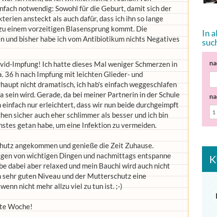
einfach notwendig: Sowohl für die Geburt, damit sich der
erien ansteckt als auch dafür, dass ich ihn so lange
 zu einem vorzeitigen Blasensprung kommt. Die
In 
n und bisher habe ich vom Antibiotikum nichts Negatives
suc
na
ovid-Impfung! Ich hatte dieses Mal weniger Schmerzen in
ca. 36 h nach Impfung mit leichten Glieder- und
haupt nicht dramatisch, ich hab’s einfach weggeschlafen
a sein wird. Gerade, da bei meiner Partnerin in der Schule
na
h einfach nur erleichtert, dass wir nun beide durchgeimpft
hen sicher auch eher schlimmer als besser und ich bin
chstes getan habe, um eine Infektion zu vermeiden.
schutz angekommen und genieße die Zeit Zuhause.
digen von wichtigen Dingen und nachmittags entspanne
K
eibe dabei aber relaxed und mein Bauchi wird auch nicht
em sehr guten Niveau und der Mutterschutz eine
nn nicht mehr allzu viel zu tun ist. ;-)
hste Woche!