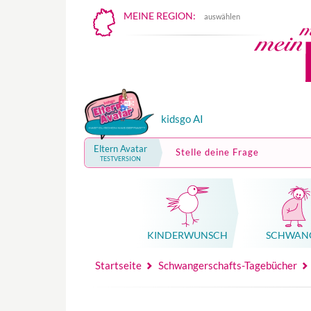
MEINE REGION:
auswählen
kidsgo AI
Eltern Avatar
Stelle deine Frage
TESTVERSION
KINDER­WUNSCH
SCHWAN
Mutterschutz, Elternzeit, Elterngeld
Hebammenpraxe
Beglei
Hebammenpraxe
Begleitung Sc
Babyku
Startseite
Schwangerschafts-Tagebücher