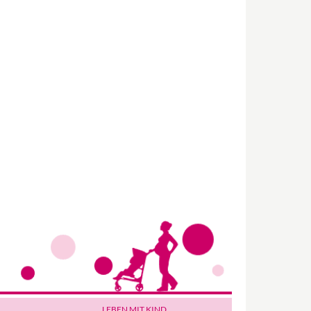
Wir haben Deutschlands ersten
Eltern-Avatar für dich geschaffen!
Egal, welche Frage du hast rund ums
LEBEN MIT KIND