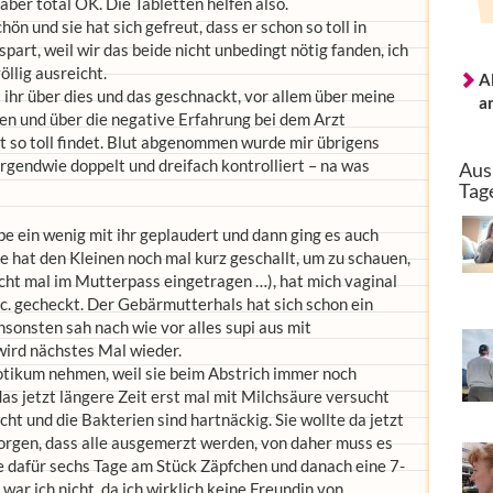
T aber total OK. Die Tabletten helfen also.
n und sie hat sich gefreut, dass er schon so toll in
part, weil wir das beide nicht unbedingt nötig fanden, ich
llig ausreicht.
A
 ihr über dies und das geschnackt, vor allem über meine
a
 und über die negative Erfahrung bei dem Arzt
t so toll findet. Blut abgenommen wurde mir übrigens
irgendwie doppelt und dreifach kontrolliert – na was
Aus
Tag
be ein wenig mit ihr geplaudert und dann ging es auch
ie hat den Kleinen noch mal kurz geschallt, um zu schauen,
nicht mal im Mutterpass eingetragen …), hat mich vaginal
. gecheckt. Der Gebärmutterhals hat sich schon ein
nsonsten sah nach wie vor alles supi aus mit
wird nächstes Mal wieder.
iotikum nehmen, weil sie beim Abstrich immer noch
as jetzt längere Zeit erst mal mit Milchsäure versucht
ht und die Bakterien sind hartnäckig. Sie wollte da jetzt
sorgen, dass alle ausgemerzt werden, von daher muss es
me dafür sechs Tage am Stück Zäpfchen und danach eine 7-
ar ich nicht, da ich wirklich keine Freundin von