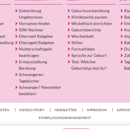
Entwicklung
Geburtsvorbereitung
Rü
Ungeborenes
Kliniktasche packen
Ba
ger
Vornamen finden
Wickeltisch einrichten
En
SSW-Rechner
Geburtsberichte
Ko
est
Elternzeit Ratgeber
Wochenbett
Im
andlung
Elterngeld Ratgeber
Stillen
Ba
Mutterschaftsgeld
Formalitäten
Du
beantragen
Sprüche zur Geburt
Za
Erstausstattung
Test: Welcher
Tag
Beratung
Geburtstyp bist du?
Ba
Schwangeren-
Tagebücher
Schwanger? Newsletter
bestellen!
IETEN
KIDSGO STORY
NEWSLETTER
IMPRESSUM
DATEN
EINWILLIGUNGSMANAGEMENT
© kidsgo 2026