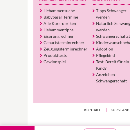
Hebammensuche
Tipps Schwanger
Babybasar Termine
werden
Alle Kursrubriken
Natürlich Schwan
Hebammentipps
werden
Eisprungrechner
Schwangerschaftst
Geburtsterminrechner
Kinderwunschbeh
Zeugungsterminrechner
Adoption
Produkttests
Pflegekind
Gewinnspiel
Test: Bereit für ein
Kind?
Anzeichen
Schwangerschaft
KONTAKT
KURSE ANB