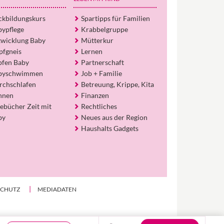
Elternwerden und Elternsein, Kurse, Tipps
und Empfehlungen von Experten.
ckbildungskurs
Spartipps für Familien
bypflege
Krabbelgruppe
Hier bekommst du Antworten!
twicklung Baby
Mütterkur
Hilf uns, den Avatar mit deinen Fragen zu
pfgneis
Lernen
füttern und ihn mit jeder Bewertung ein
pfen Baby
Partnerschaft
Stück besser zu machen!
byschwimmen
Job + Familie
rchschlafen
Betreuung, Krippe, Kita
hnen
Finanzen
ebücher Zeit mit
Rechtliches
by
Neues aus der Region
Haushalts Gadgets
SCHUTZ
MEDIADATEN