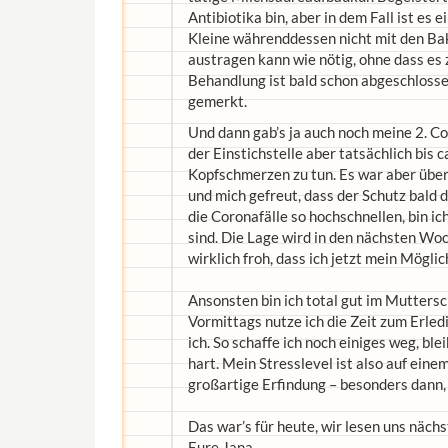
Antibiotika bin, aber in dem Fall ist es 
Kleine währenddessen nicht mit den Bakt
austragen kann wie nötig, ohne dass es
Behandlung ist bald schon abgeschlosse
gemerkt.
Und dann gab’s ja auch noch meine 2. C
der Einstichstelle aber tatsächlich bis 
Kopfschmerzen zu tun. Es war aber über
und mich gefreut, dass der Schutz bald d
die Coronafälle so hochschnellen, bin ic
sind. Die Lage wird in den nächsten Woc
wirklich froh, dass ich jetzt mein Mögli
Ansonsten bin ich total gut im Mutter
Vormittags nutze ich die Zeit zum Erle
ich. So schaffe ich noch einiges weg, bl
hart. Mein Stresslevel ist also auf ein
großartige Erfindung – besonders dann, we
Das war’s für heute, wir lesen uns näc
Eure Jana