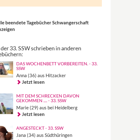
lle beendete Tagebücher Schwangerschaft
nzeigen
 der 33. SSW schrieben in anderen
ebüchern:
DAS WOCHENBETT VORBEREITEN. - 33.
SSW
Anna (36) aus Hitzacker
Jetzt lesen
MIT DEM SCHRECKEN DAVON
GEKOMMEN .... - 33. SSW
Marie (29) aus bei Heidelberg
Jetzt lesen
ANGESTECKT - 33. SSW
Jana (34) aus Südthüringen