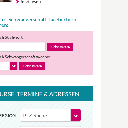
Jetzt lesen
allen Schwangerschaft-Tagebüchern
hen:
ch Stichwort:
Suche starten
ch Schwangerschaftswoche:
Suche starten
URSE
, TERMINE
& ADRESSEN
REGION