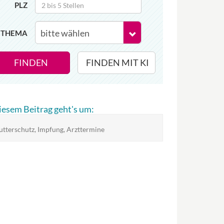
PLZ
THEMA
FINDEN
FINDEN MIT KI
diesem Beitrag geht's um:
tterschutz, Impfung, Arzttermine