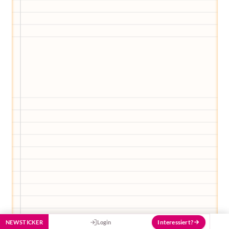
Egal, welche Frage du hast rund ums
Elternwerden und Elternsein, Kurse, Tipps
und Empfehlungen von Experten.
Hier bekommst du Antworten!
Hilf uns, den Avatar mit deinen Fragen zu
füttern und ihn mit jeder Bewertung ein
Stück besser zu machen!
Interessiert?
NEWSTICKER
Login