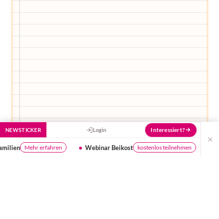
Interessiert?
NEWSTICKER
Login
×
Webinar Beikost
Ist dein Wasser gut genug fü
kostenlos teilnehmen
Ich habe euch ja letzte Woche von unserer
Liegelandschaft erzählt... Diese haben wir jetzt
ordentlich „gepimpt“ :) Da genieße ich also jetzt
meine Zeit, schmökere im Ratgeber und hole mir
Tipps und Tricks.