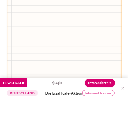
Stück besser zu machen!
Interessiert?
NEWSTICKER
Login
×
Die Erzählcafé-Aktion
Buchungss
Infos und Termine
UTSCHLAND