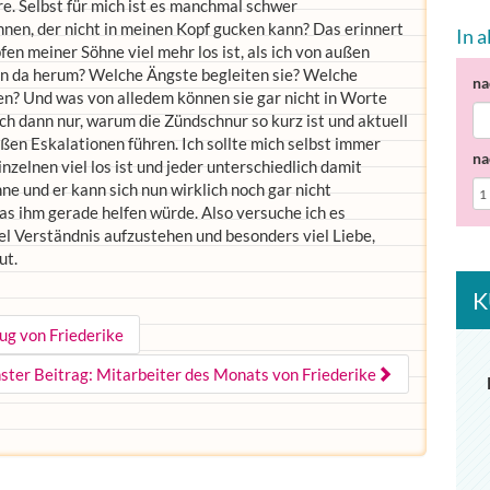
re. Selbst für mich ist es manchmal schwer
nnen, der nicht in meinen Kopf gucken kann? Das erinnert
In 
en meiner Söhne viel mehr los ist, als ich von außen
n da herum? Welche Ängste begleiten sie? Welche
na
n? Und was von alledem können sie gar nicht in Worte
ich dann nur, warum die Zündschnur so kurz ist und aktuell
oßen Eskalationen führen. Ich sollte mich selbst immer
na
nzelnen viel los ist und jeder unterschiedlich damit
e und er kann sich nun wirklich noch gar nicht
s ihm gerade helfen würde. Also versuche ich es
el Verständnis aufzustehen und besonders viel Liebe,
ut.
K
ug von Friederike
ster Beitrag: Mitarbeiter des Monats von Friederike