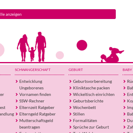
lle anzeigen
SCHWANGERSCHAFT
GEBURT
BABY
Entwicklung
Geburtsvorbereitung
Rü
Ungeborenes
Kliniktasche packen
Ba
ger
Vornamen finden
Wickeltisch einrichten
En
SSW-Rechner
Geburtsberichte
Ko
est
Elternzeit Ratgeber
Wochenbett
Im
andlung
Elterngeld Ratgeber
Stillen
Ba
Mutterschaftsgeld
Formalitäten
Du
beantragen
Sprüche zur Geburt
Za