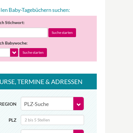
allen Baby-Tagebüchern suchen:
ch Stichwort:
Suche starten
ch Babywoche:
Suche starten
URSE
, TERMINE
& ADRESSEN
REGION
PLZ