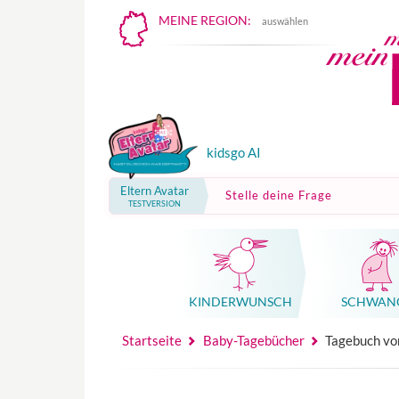
MEINE REGION:
auswählen
kidsgo AI
Eltern Avatar
Stelle deine Frage
TESTVERSION
KINDER­WUNSCH
SCHWAN
Mutterschutz, Elternzeit, Elterngeld
Hebammenpraxe
Beglei
Hebammenpraxe
Begleitung Sc
Babyku
Startseite
Baby-Tagebücher
Tagebuch vo