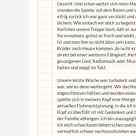
Gesicht. Und schon weitet sich mein Ma
standen die Spieler auf dem Rasen und
eifrig zurück ich war ganz verzückt un
lächeln. Wie einfach wir doch zu begeis
Kerlchen unsere Treppe hoch, hält er au
ihn ermahnen, grinst er frech und winkt
ist und man ihm so nicht böse sein kann
Brüder nach Hause kommen, da lacht er s
direkt bei einer weiteren Fähigkeit. Ke
gesungenen Lied, Radiomusik oder Musik
halten und wippt im Takt.
Unsere letzte Woche war turbulent und
war, wie es denn weitergeht. Wir dachte
abgeschlossen hätten und wurden eines
spielte sich in meinem Kopf eine Menge 
aktuellen Flohmarktplanung, in die ich i
Kopf so überfüllt ist mit Gedanken und t
der Familie abfangen. Ich bin unausgegl
ich mich schon kaum beherrschen und so
vermutlich schwer nachzuvollziehen war