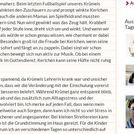
A
maherz. Beim letzten Fußballspiel unseres Krümels
 winkten den Zuschauern zu und prompt winkte Kerlchen
d auch die anderen Mamas am Spielfeldrand mussten
Aus
tern sind. Nun wird gewinkt was das Zeug hält. Krabbelt
Tag
f jeder Stufe inne, dreht sich um und winkt. Und wenn wir
, als würde er schon genau wissen, wie charmant er dabei
. Besonders groß ist die Freude bei Kerlchen, wenn seine
ofort und fängt an zu zappeln. Dabei sind wir schon
rlchen bewegt sich nun aktiv zur Musik. Ob bei einem
 im Gottesdienst, Kerlchen kann seine Hüfte nicht ruhig
 spannend, da Krümels Lehrerin krank war und unsicher
n, dass wir die Veränderung mit der Einschulung vorerst
 besseren belehrt. Während Krümel ganz entspannt blieb,
ab und das zusätzlich zum Alltagsstress und der
nvolviert bin. Ich merke auf jeden Fall, dass wenn mein
eilweise auch Sorgen, dann kann ich nicht so viel Stress in
ichener und angespannter. Bei kleinen Streitereien kann
 ist die Grundstimmung im Haus gereizt. Für die Kinder
um ich an verschiedenen Tagen so unterschiedlich auf