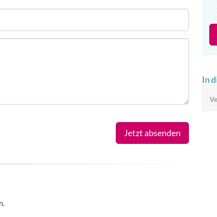
In 
Ve
Jetzt absenden
n.