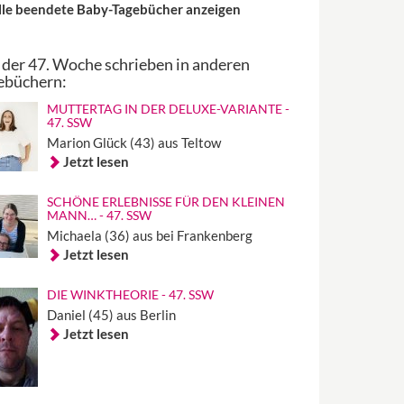
lle beendete Baby-Tagebücher anzeigen
 der 47. Woche schrieben in anderen
ebüchern:
MUTTERTAG IN DER DELUXE-VARIANTE -
47. SSW
Marion Glück (43) aus Teltow
Jetzt lesen
SCHÖNE ERLEBNISSE FÜR DEN KLEINEN
MANN… - 47. SSW
Michaela (36) aus bei Frankenberg
Jetzt lesen
DIE WINKTHEORIE - 47. SSW
Daniel (45) aus Berlin
Jetzt lesen